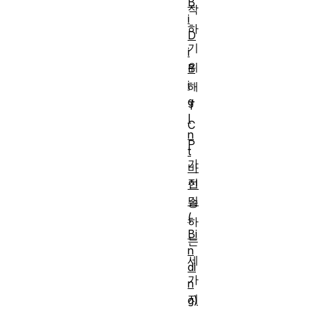
B
작
i
하
D
기
i
위
B
i
해
g
T
I
C
n
P
t
가
바
전
인
딩
송
(
하
Bi
는
n
세
di
가
n
지
g)