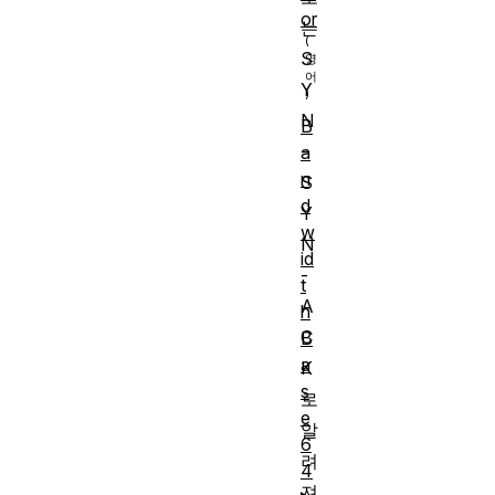
or
는
S
Y
N
B
-
a
n
S
d
Y
w
N
id
-
t
A
h
C
B
a
K
s
로
e
알
6
려
4
져