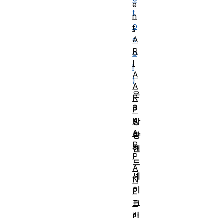
e
t
n
o
t
A
c
R
o
I
l
A
)
A
은
R
3
P
A
방
A
향
R
핸
P
드
A
셰
N
이
E
T
크
배
(