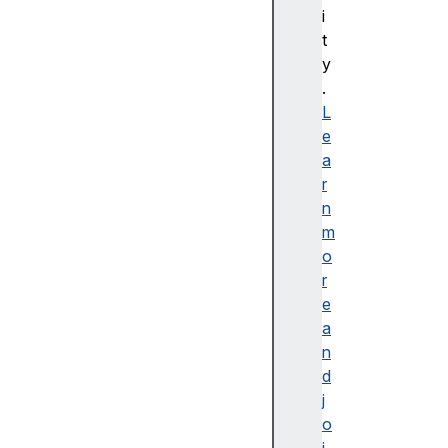
bl
i
e
t
d
y
e
.
s
L
cr
e
ip
a
ti
r
o
n
n
m
o
r
e
a
접
n
근
d
가
j
능
o
한