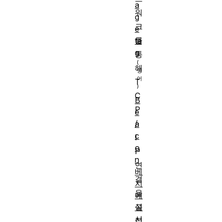
a
워
g
크
e
를
ta
g
통
해
T
C
B
P
e
/
a
c
I
o
P
n
연
베
결
지
을
에
설
곡
선
정