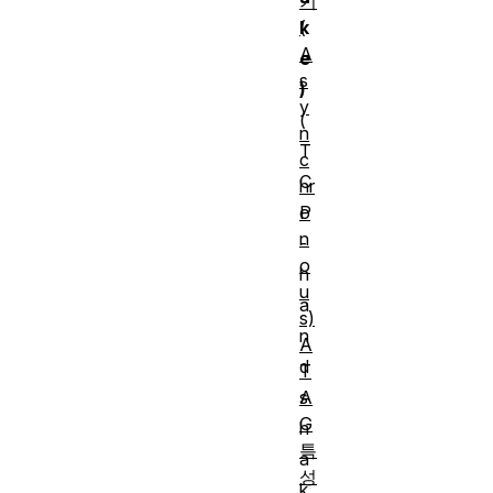
기
(
k
A
e
s
)
y
(
n
T
c
C
hr
o
P
n
-
o
h
u
a
s)
n
A
d
T
A
s
G
h
특
a
성
k