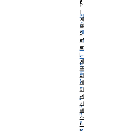
P
I
전
애
송
플
제
S
af
어
ar
프
i
로
애
토
플
콜
리
(
케
이
T
션
r
컨
a
텍
n
스
s
트
m