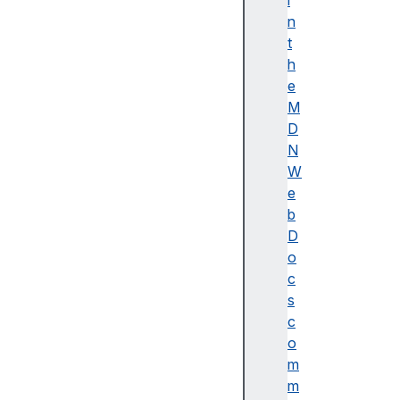
i
이
n
름
t
(
h
A
e
c
M
c
D
e
N
ss
W
ibl
e
e
b
n
D
a
o
m
c
e)
s
A
c
d
o
o
m
b
m
e