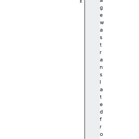
y
a
추
g
상
e
화
w
A
a
c
s
c
t
e
r
nt
a
(
n
악
s
센
l
트
a
)
t
A
e
c
d
c
f
e
r
ss
o