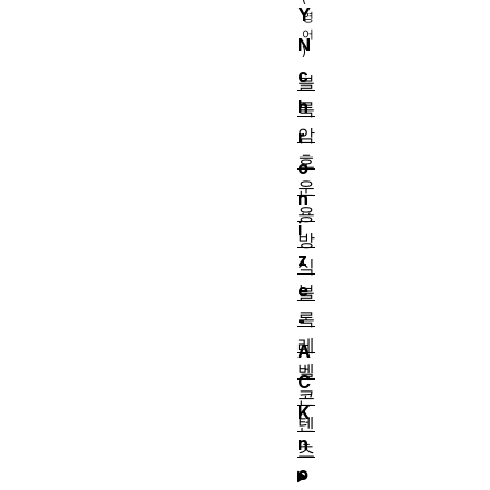
Y
N
c
블
h
록
암
r
호
o
운
n
용
i
방
z
식
e
블
록
-
레
A
벨
C
콘
K
텐
n
츠
o