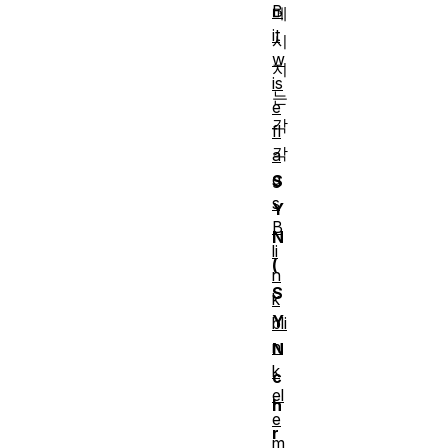
B
메
it
시
w
지
is
는
e
각
fl
각
a
g
S
s
Y
B
N
li
(
n
S
k
Y
bli
n
N
k
c
el
h
e
r
m