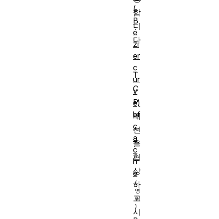
(
합
B
니
é
다
zi
.
er
c
T
ur
C
v
P
e)
bf
세
c
션
a
을
c
협
h
상
e
하
고
시