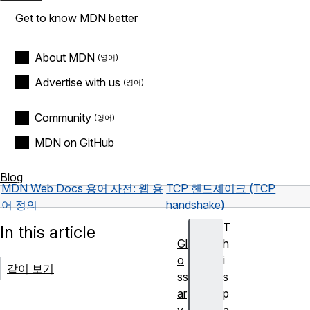
Get to know MDN better
About MDN
Advertise with us
Community
MDN on GitHub
Blog
MDN Web Docs 용어 사전: 웹 용
TCP 핸드셰이크 (TCP
어 정의
handshake)
T
In this article
Gl
h
o
i
같이 보기
ss
s
ar
p