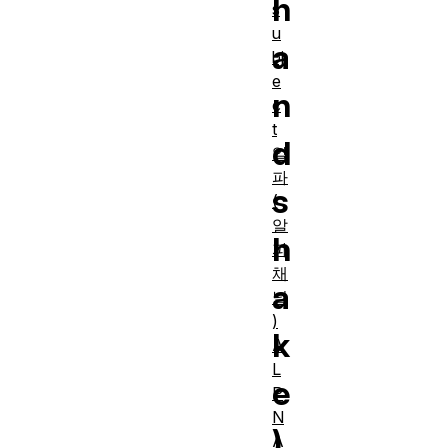
h
s
u
a
bj
e
n
c
t
d
알
파
s
(
알
h
파
채
a
널
)
k
A
L
e
P
N
)
A