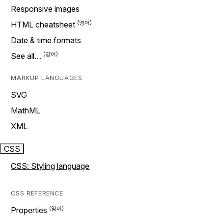
Responsive images
HTML cheatsheet
Date & time formats
See all…
MARKUP LANGUAGES
SVG
MathML
XML
CSS
CSS: Styling language
CSS REFERENCE
Properties