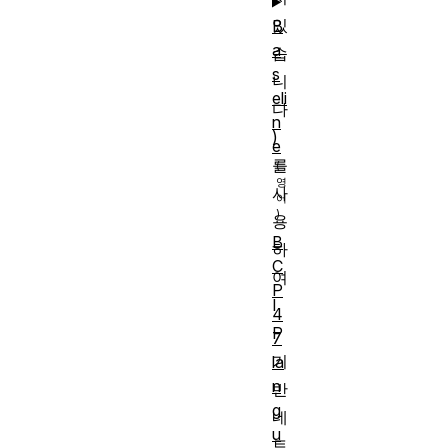
있
B
a
습
s
니
eli
다
n
)
e
를
사
용
B
하
C
여
P
I
4
P
7
기
la
n
반
g
네
u
트