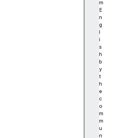
ibi
m
lit
E
y
n
(
g
접
l
근
i
성
s
)
h
접
b
근
y
성
t
트
h
리
e
A
c
c
o
c
m
e
m
s
u
si
n