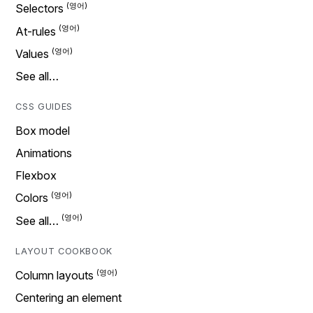
Selectors
At-rules
Values
See all…
CSS GUIDES
Box model
Animations
Flexbox
Colors
See all…
LAYOUT COOKBOOK
Column layouts
Centering an element