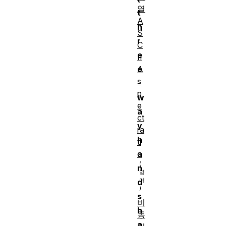
열
t
A
h
S
r
C
e
II
A
e
s
-
p
w
e
a
ct
y
ra
h
ti
o
a
n
d
s
비
h
동
a