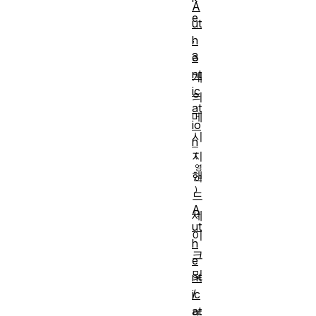
A
e
ut
,
h
e
3
nt
개
ic
의
at
메
io
시
n
지
핸
드
A
셰
ut
이
h
크
e
및
nt
/
ic
at
또