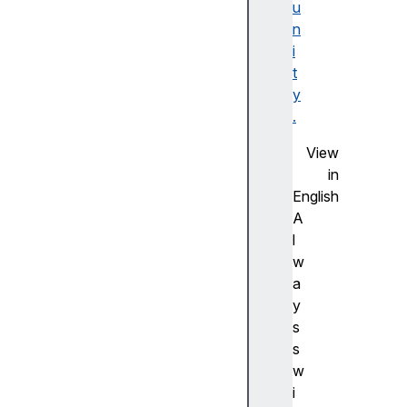
u
F
n
la
i
s
t
h
y
사
.
전
측
View
정
in
(
English
A
A
d
l
v
w
a
a
n
y
c
s
e
s
m
w
e
i
a