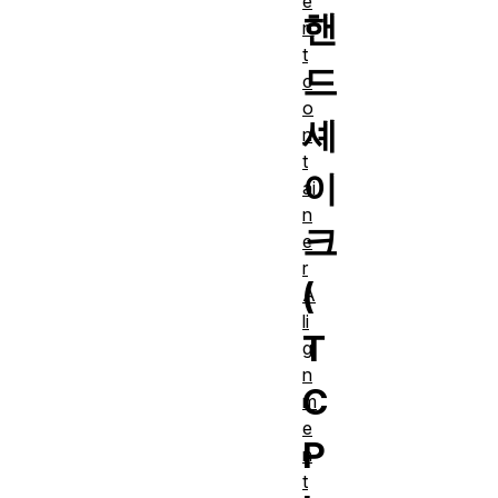
e
핸
n
t
드
c
o
셰
n
t
이
ai
n
크
e
r
(
A
li
T
g
n
C
m
e
P
n
t