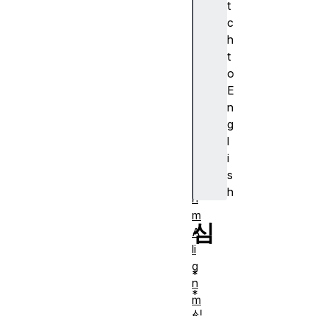
t
s
c
ur
h
e)
t
A
o
J
E
A
n
X
g
A
l
lg
i
o
s
rit
h
h
m
심
A
li
g
*
n
*
m
심