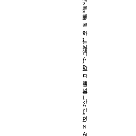
s
를
u
해
bj
e
결
c
하
t
는
알
새
파
A
(
P
알
파
I
채
를
널
추
)
가
A
하
L
여
P
N
,
A
이