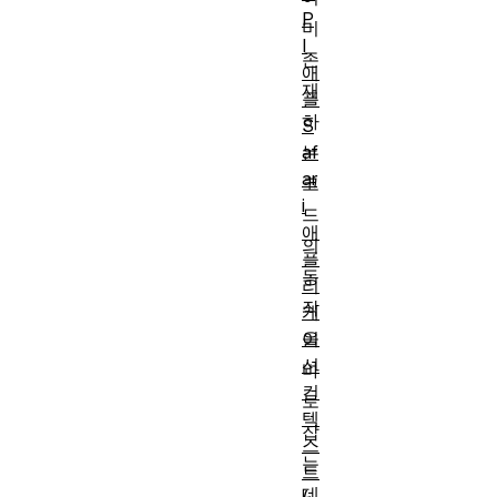
P
미
I
존
애
재
플
하
S
af
는
ar
코
i
드
애
의
플
동
리
작
케
이
을
션
바
컨
로
텍
잡
스
는
트
데