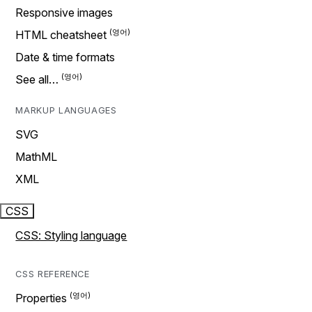
Responsive images
HTML cheatsheet
Date & time formats
See all…
MARKUP LANGUAGES
SVG
MathML
XML
CSS
CSS: Styling language
CSS REFERENCE
Properties