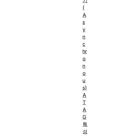
기
(
A
s
y
n
c
hr
o
n
o
u
s)
A
T
A
G
특
성