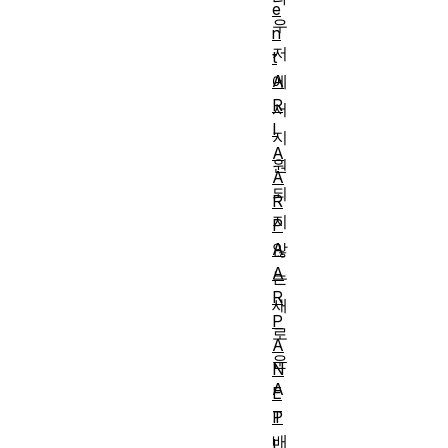
e
우
n
저
t
A
에
R
서
I
지
A
원
A
되
R
지
P
A
않
A
는
R
새
P
로
A
운
N
A
E
T
P
배
I