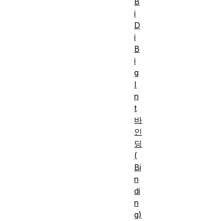
B
i
D
i
B
i
g
I
n
t
바
인
딩
(
Bi
n
di
n
g)