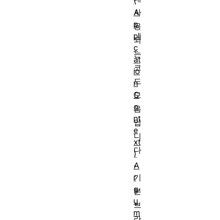
(
A
사
p
용
pli
되
c
는
at
코
io
드
n
C
모
o
음
nt
입
e
니
xt
다
)
.
A
r
기
g
본
u
브
m
라