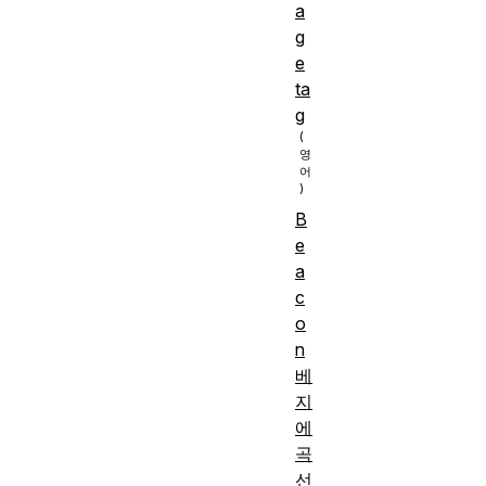
a
g
e
ta
g
B
e
a
c
o
n
베
지
에
곡
선