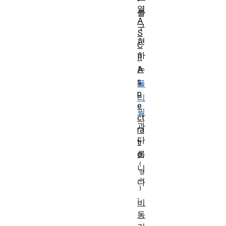
열
를
A
구
S
현
C
하
II
A
는
s
폴
p
리
e
필
ct
과
ra
다
ti
o
릅
니
다
.
비
동