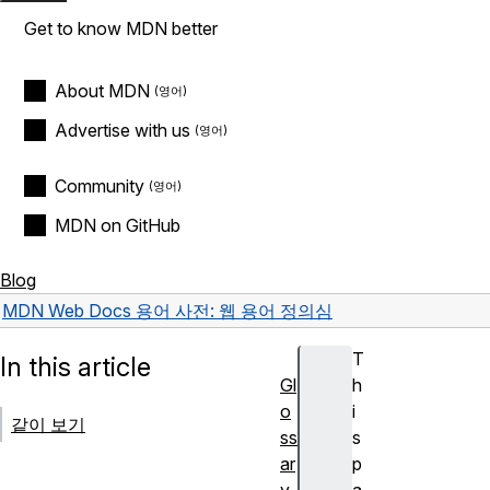
Get to know MDN better
About MDN
Advertise with us
Community
MDN on GitHub
Blog
MDN Web Docs 용어 사전: 웹 용어 정의
심
T
In this article
Gl
h
o
i
같이 보기
ss
s
ar
p