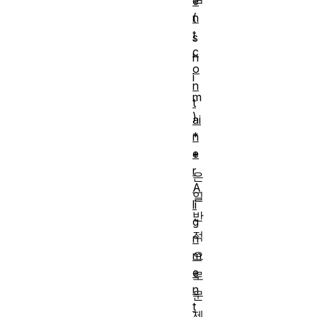
e
n
(
t
s
c
h
o
i
n
m
t
)
ai
n
*
e
*
r
은
A
일
li
반
g
적
n
m
으
e
로
n
문
t
제