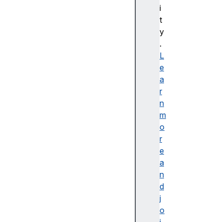
bl
i
e
t
d
y
e
.
s
L
cr
e
ip
a
ti
r
o
n
n
m
o
r
e
a
접
n
근
d
가
j
능
o
한