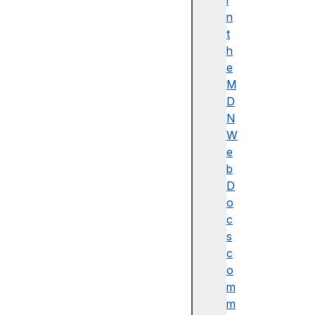
i
이
n
름
t
(
h
A
e
c
M
c
D
e
N
ss
W
ibl
e
e
b
n
D
a
o
m
c
e)
s
A
c
d
o
o
m
b
m
e