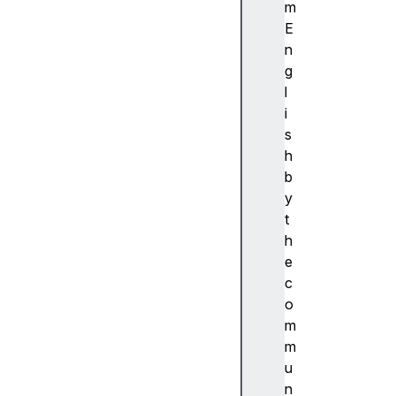
ibi
m
lit
E
y
n
(
g
접
l
근
i
성
s
)
h
접
b
근
y
성
t
트
h
리
e
A
c
c
o
c
m
e
m
s
u
si
n