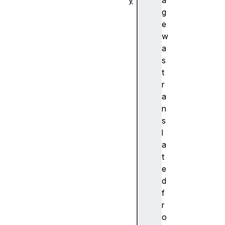
y
a
추
g
상
e
화
w
A
a
c
s
c
t
e
r
nt
a
(
n
악
s
센
l
트
a
)
t
A
e
c
d
c
f
e
r
ss
o