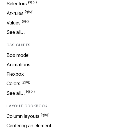
Selectors
At-rules
Values
See all…
CSS GUIDES
Box model
Animations
Flexbox
Colors
See all…
LAYOUT COOKBOOK
Column layouts
Centering an element