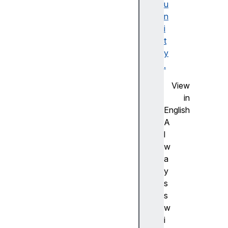
u
F
n
la
i
s
t
h
y
사
.
전
측
View
정
in
(
English
A
A
d
l
v
w
a
a
n
y
c
s
e
s
m
w
e
i
a