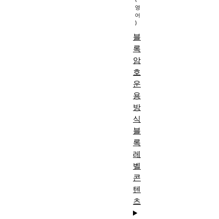
블
록
암
호
운
용
방
식
블
록
레
벨
콘
텐
츠