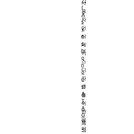
기
사
(
용
A
자
s
인
y
n
터
c
페
hr
이
o
스
n
디
o
자
u
s)
인
A
을
T
위
A
한
G
레
특
이
성