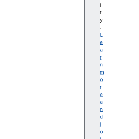
bl
i
e
t
d
y
e
.
s
L
cr
e
ip
a
ti
r
o
n
n
m
o
r
e
a
접
n
근
d
가
j
능
o
한