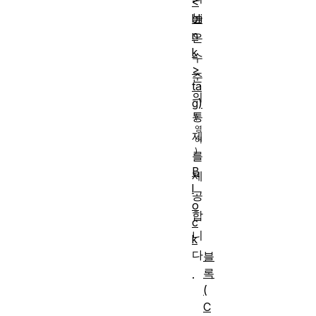
<
높
bli
n
은
k
수
>
준
ta
의
g)
통
제
를
B
제
l
공
o
합
c
니
k
다
블
록
.
(
C