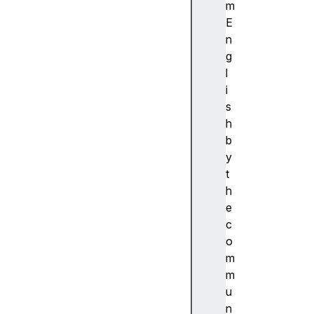
ibi
m
lit
E
y
n
(
g
접
l
근
i
성
s
)
h
접
b
근
y
성
t
트
h
리
e
A
c
c
o
c
m
e
m
s
u
si
n