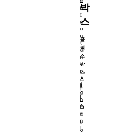
e
박
n
t
스
c
o
n
플
t
렉
ai
스
n
e
박
r
스
A
(
li
F
g
l
n
e
m
e
x
n
b
t
o