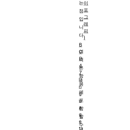
는
이
포
점
그
입
래
니
피
다
)
.
B
여
C
P
백
4
은
7
항
la
목
n
에
g
포
u
a
함
g
할
e
수
ta