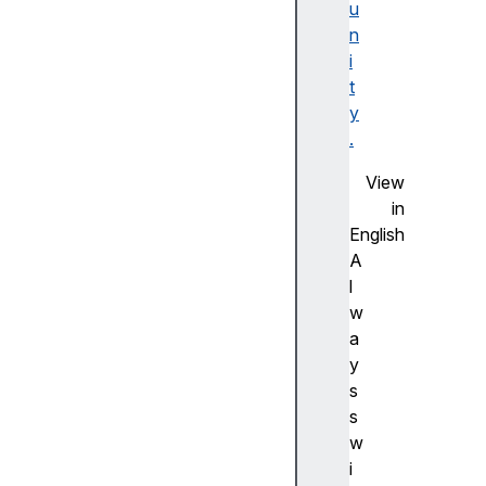
u
F
n
la
i
s
t
h
y
사
.
전
측
View
정
in
(
English
A
A
d
l
v
w
a
a
n
y
c
s
e
s
m
w
e
i
a