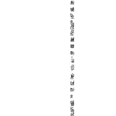
A
아
ut
웃
h
모
e
델
nt
로
ic
설
at
io
명
n
하
고
있
습
A
니
ut
다
h
e
.
nt
플
ic
렉
at