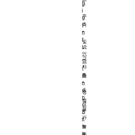
B
"
i
주
g
축
I
n
"
t
및
바
"
인
교
딩
차
(
축
Bi
n
"
di
정
n
렬
g)
을
B
가
it
능
w
is
케