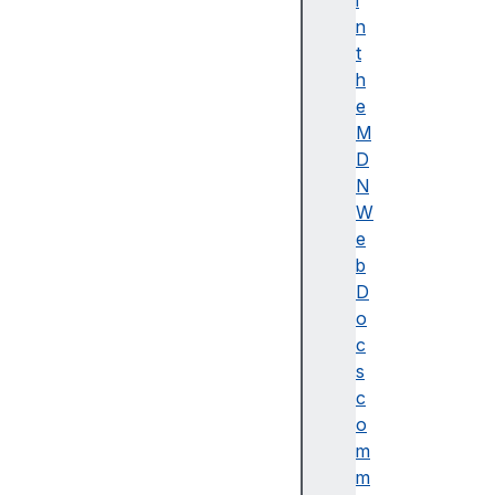
i
이
n
름
t
(
h
A
e
c
M
c
D
e
N
ss
W
ibl
e
e
b
n
D
a
o
m
c
e)
s
A
c
d
o
o
m
b
m
e