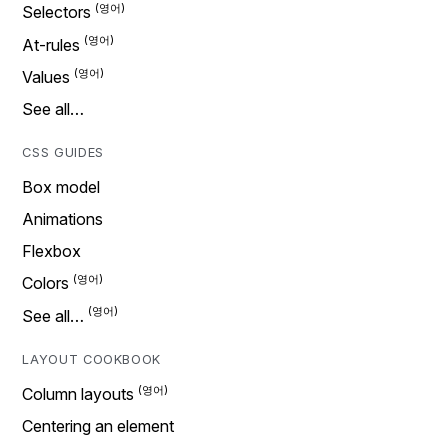
Selectors
At-rules
Values
See all…
CSS GUIDES
Box model
Animations
Flexbox
Colors
See all…
LAYOUT COOKBOOK
Column layouts
Centering an element