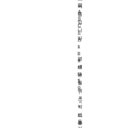
열
이
A
름
S
입
C
니
II
다
A
s
.
p
명
e
ct
세
ra
는
ti
플
o
렉
스
박
비
스
동
를