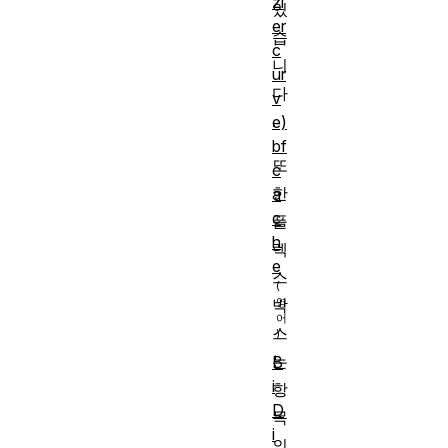
zi
있
er
습
c
니
ur
다
v
.
e)
bf
또
c
한
a
c
플
h
렉
e
스
박
스
는
B
i
항
D
목
i
의