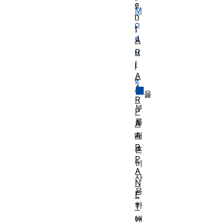
e
M
n
o
t
d
A
R
u
I
l
A
e
A
을
R
부
P
를
A
A
때
R
흔
P
히
A
사
N
용
E
하
T
배
는