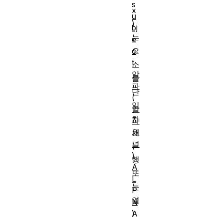
s
x
u
)
bj
는
e
c
요
t
소
알
를
파
단
(
일
알
차
파
채
원
널
(
)
행
A
또
L
는
P
열
N
A
)