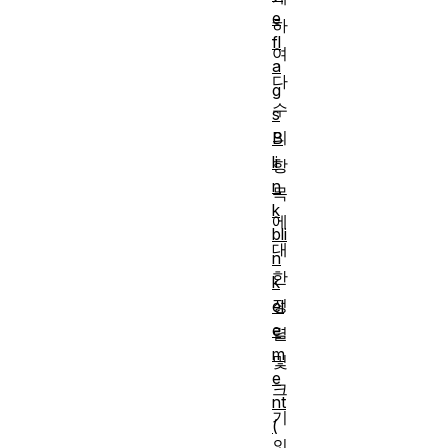
e
하
fl
여
a
다
g
수
s
의
B
li
항
n
목
k
에
bli
대
n
한
k
정
el
e
렬
m
및
e
크
nt
기
(
의