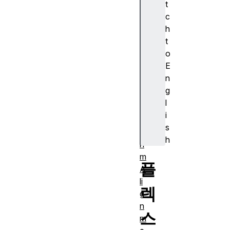
t
s
c
ur
h
e)
t
A
o
J
E
A
n
X
g
A
l
lg
i
o
s
rit
h
h
m
플
A
li
렉
g
n
스
m