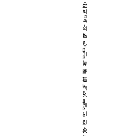
스
or
박
스
의
B
주
a
요
n
기
d
능
w
은
id
t
플
h
렉
B
스
a
레
s
이
e
아
6
4
웃