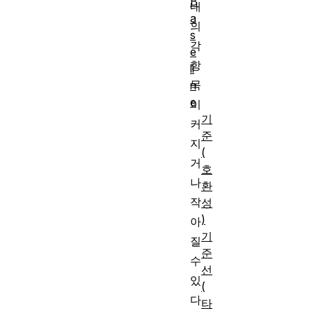
B
내
a
의
s
각
e
항
li
목
n
e
이
기
커
준
지
(
거
호
나
환
작
성
)
아
기
질
준
수
선
있
(
다
타