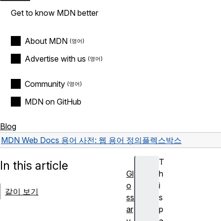
Get to know MDN better
About MDN
Advertise with us
Community
MDN on GitHub
Blog
MDN Web Docs 용어 사전: 웹 용어 정의
플렉스박스
T
In this article
Gl
h
o
i
같이 보기
ss
s
ar
p