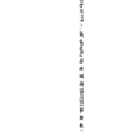
도
g
있
고
,
B
각
e
항
a
목
c
의
o
사
n
베
이
지
에
에
분
곡
배
선
할
(
수
B
é
도