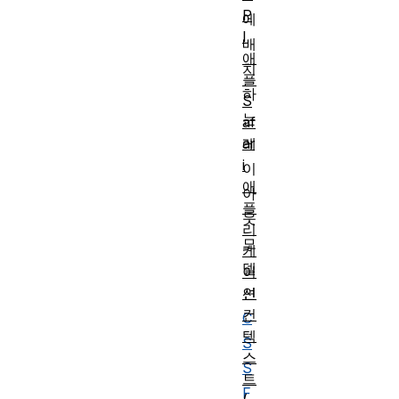
P
에
I
배
애
치
플
하
S
는
af
ar
레
i
이
애
아
플
웃
리
모
케
델
이
션
인
컨
C
텍
S
스
S
트
F