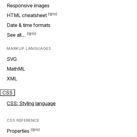
Responsive images
HTML cheatsheet
Date & time formats
See all…
MARKUP LANGUAGES
SVG
MathML
XML
CSS
CSS: Styling language
CSS REFERENCE
Properties