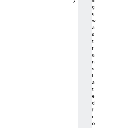
y
a
추
g
상
e
화
w
A
a
c
s
c
t
e
r
nt
a
(
n
악
s
센
l
트
a
)
t
A
e
c
d
c
f
e
r
ss
o