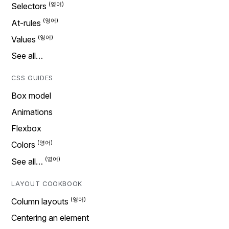
Selectors
At-rules
Values
See all…
CSS GUIDES
Box model
Animations
Flexbox
Colors
See all…
LAYOUT COOKBOOK
Column layouts
Centering an element