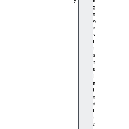
y
a
추
g
상
e
화
w
A
a
c
s
c
t
e
r
nt
a
(
n
악
s
센
l
트
a
)
t
A
e
c
d
c
f
e
r
ss
o