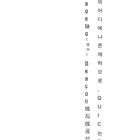
의
a
어
g
e
디
ta
에
g
나
존
재
하
B
e
므
a
로
c
,
o
Q
n
U
베
I
지
에
C
곡
는
선