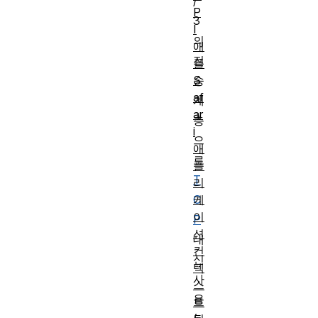
/
P
3
I
의
애
전
플
S
송
af
계
ar
층
i
으
애
로
플
T
리
케
C
이
P
션
대
컨
신
텍
사
스
용
트