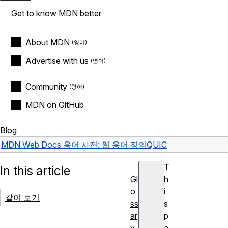
Get to know MDN better
About MDN
Advertise with us
Community
MDN on GitHub
Blog
MDN Web Docs 용어 사전: 웹 용어 정의
QUIC
T
In this article
Gl
h
o
i
같이 보기
ss
s
ar
p