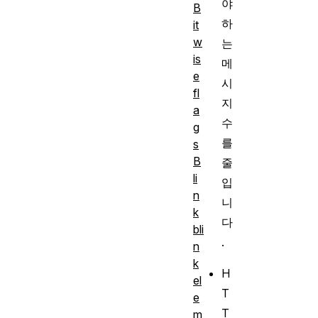
야
B
하
it
w
는
is
메
e
시
fl
지
a
수
g
를
s
B
줄
li
입
n
니
k
다
bli
.
n
k
H
el
T
e
T
m