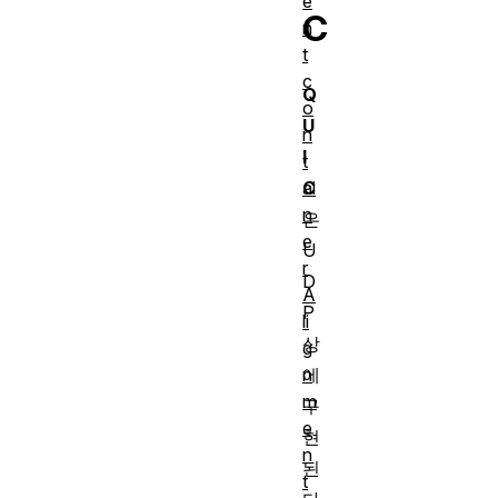
e
C
n
t
c
Q
o
U
n
I
t
ai
C
n
은
e
U
r
D
A
P
li
상
g
n
에
m
구
e
현
n
된
t