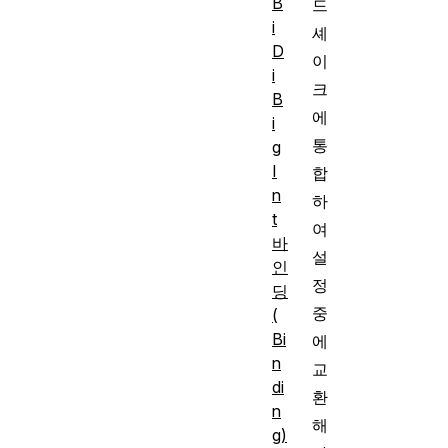
B
드
i
셰
D
이
i
크
B
에
i
통
g
I
합
n
하
t
여
바
설
인
정
딩
중
(
Bi
에
n
교
di
환
n
해
g)