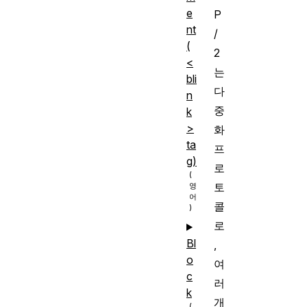
e
P
nt
/
(
2
<
는
bli
다
n
중
k
>
화
ta
프
g)
로
토
콜
로
Bl
,
o
여
c
러
k
개