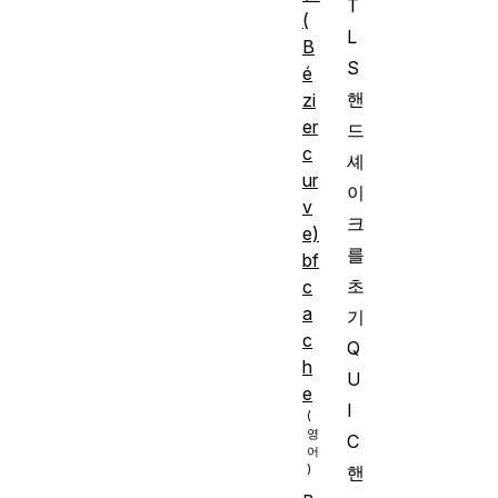
T
(
L
B
S
é
핸
zi
er
드
c
셰
ur
이
v
크
e)
를
bf
초
c
a
기
c
Q
h
U
e
I
C
핸