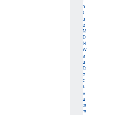
i
이
n
름
t
(
h
A
e
c
M
c
D
e
N
ss
W
ibl
e
e
b
n
D
a
o
m
c
e)
s
A
c
d
o
o
m
b
m
e