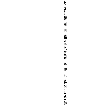
e
대
n
해
t
보
A
다
R
I
빠
A
른
A
설
R
정
P
과
A
낮
A
R
은
P
대
A
기
N
시
E
간
T
을
배