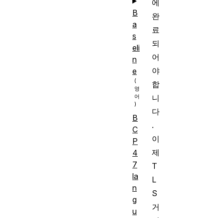
에
B
완
a
료
s
되
eli
어
n
야
e
합
니
다
B
.
C
이
P
제
4
7
T
la
L
n
S
g
거
u