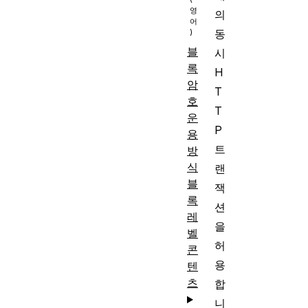
의
동
블
시
록
H
암
T
호
T
운
P
용
트
방
식
랜
블
잭
록
션
레
을
벨
허
콘
용
텐
츠
합
니