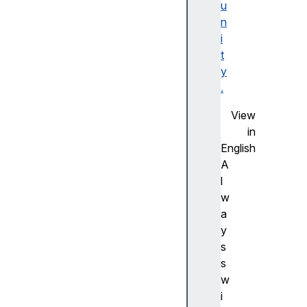
u
F
n
la
i
s
t
h
y
사
.
전
측
View
정
in
(
English
A
A
d
l
v
w
a
a
n
y
c
s
e
s
m
w
e
i
a