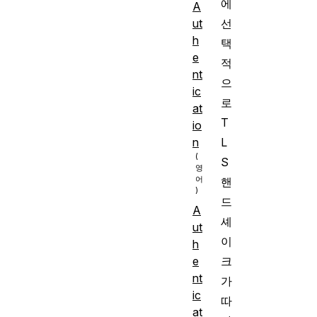
에
A
ut
선
h
택
e
적
nt
으
ic
로
at
T
io
n
L
S
핸
드
A
셰
ut
이
h
크
e
nt
가
ic
따
at