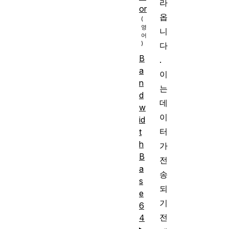
라
or
옵
니
다
B
.
a
이
n
는
d
데
w
이
id
터
t
h
가
B
전
a
송
s
되
e
기
6
전
4