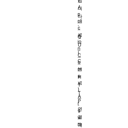
(
됩
A
니
p
다
pli
.
c
at
Q
io
U
n
I
C
C
o
nt
는
e
H
xt
T
)
T
A
P
r
연
g
u
결
m
에