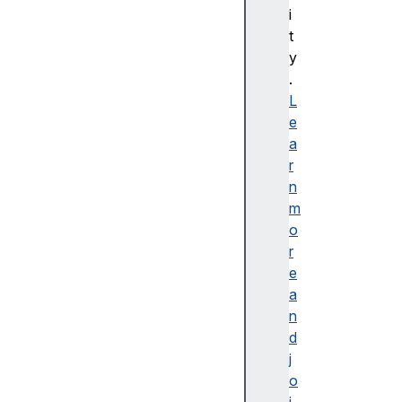
bl
i
e
t
d
y
e
.
s
L
cr
e
ip
a
ti
r
o
n
n
m
o
r
e
a
접
n
근
d
가
j
능
o
한