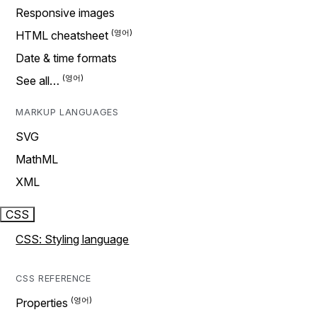
Responsive images
HTML cheatsheet
Date & time formats
See all…
MARKUP LANGUAGES
SVG
MathML
XML
CSS
CSS: Styling language
CSS REFERENCE
Properties