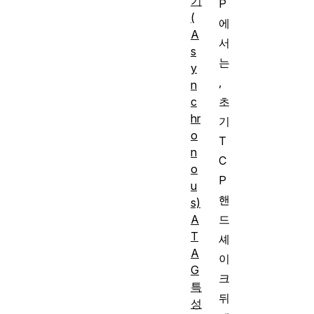
기
P
(
에
A
서
s
는
y
,
n
c
초
hr
기
o
T
n
C
o
P
u
핸
s)
A
드
T
셰
A
이
G
크
특
뒤
성