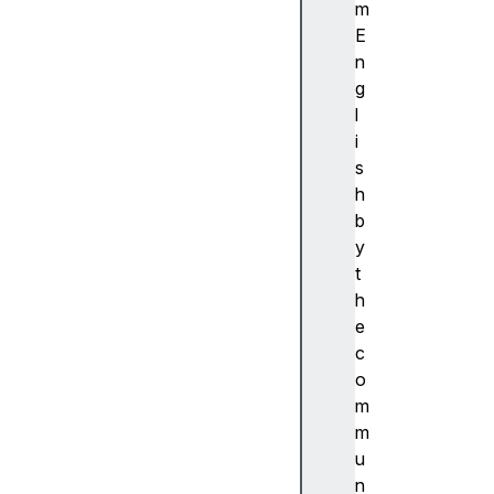
ibi
m
lit
E
y
n
(
g
접
l
근
i
성
s
)
h
접
b
근
y
성
t
트
h
리
e
A
c
c
o
c
m
e
m
s
u
si
n