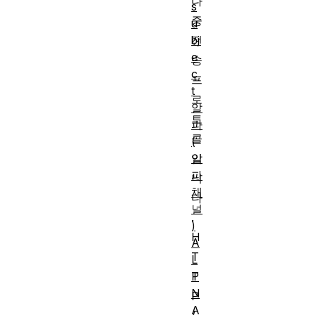
다
s
중
u
bj
전
e
송
c
프
t
로
알
토
파
콜
(
알
입
파
니
채
다
널
.
)
H
A
T
L
P
T
N
P
A