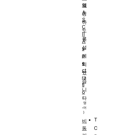
열
제
A
공
S
하
C
도
II
록
A
설
s
p
계
e
되
ct
었
ra
습
ti
니
o
다
.
T
비
동
C