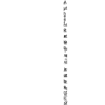
A
i
ut
r
h
e
e
f
nt
o
ic
at
x
io
운
n
영
체
제
는
A
프
ut
h
로
e
젝
nt
트
ic
가
at