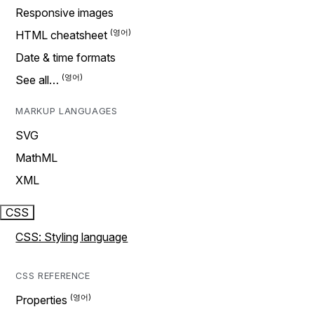
Responsive images
HTML cheatsheet
Date & time formats
See all…
MARKUP LANGUAGES
SVG
MathML
XML
CSS
CSS: Styling language
CSS REFERENCE
Properties