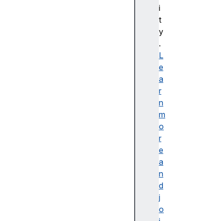
bl
i
e
t
d
y
e
.
s
L
cr
e
ip
a
ti
r
o
n
n
m
o
r
e
a
접
n
근
d
가
j
능
o
한