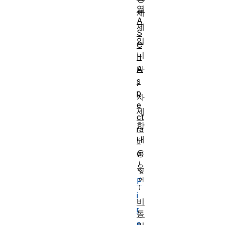
열
체
A
제
S
입
C
니
II
A
다
s
.
p
자
e
세
ct
한
ra
내
ti
o
용
은
F
i
비
r
동
e