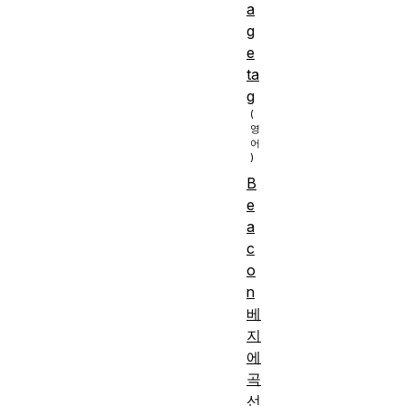
a
g
e
ta
g
B
e
a
c
o
n
베
지
에
곡
선