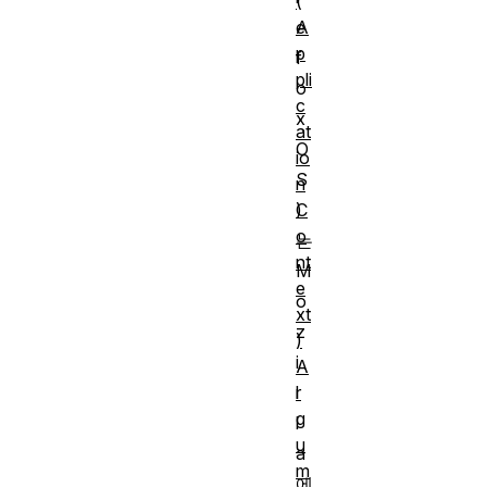
(
A
e
p
f
pli
o
c
x
at
O
io
S
n
C
)
o
는
nt
M
e
o
xt
z
)
i
A
r
l
g
l
u
a
m
에