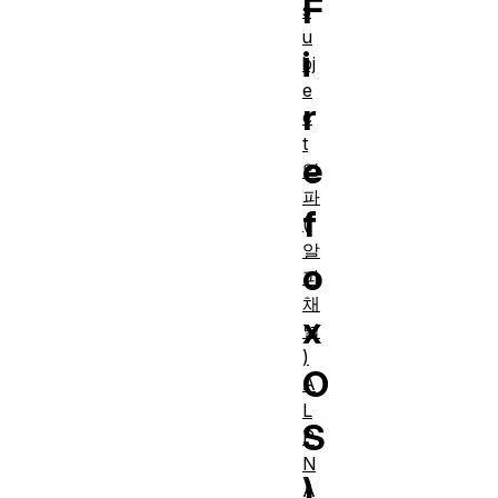
F
s
u
i
bj
e
r
c
t
e
알
파
f
(
알
o
파
채
x
널
)
O
A
L
S
P
N
)
A