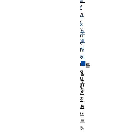
기
(
f
A
o
s
x
y
운
n
영
c
체
hr
o
제
n
를
o
참
u
조
s)
하
A
세
T
A
요
G
.
특
성
F