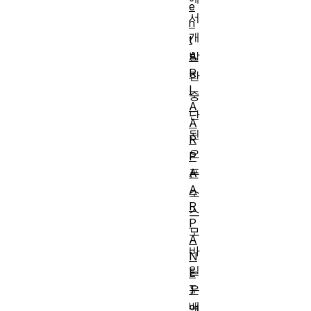
e
서
n
개
t
A
발
R
한
I
중
A
단
A
된
R
오
P
A
픈
A
소
R
스
P
모
A
바
N
일
E
T
운
배
영