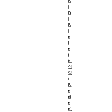
B
i
D
i
B
i
g
I
n
t
바
인
딩
(
Bi
n
di
n
g)