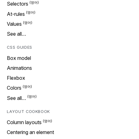
Selectors
At-rules
Values
See all…
CSS GUIDES
Box model
Animations
Flexbox
Colors
See all…
LAYOUT COOKBOOK
Column layouts
Centering an element