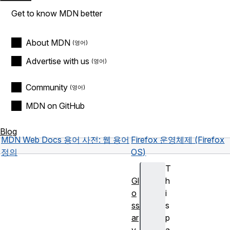
Get to know MDN better
About MDN
Advertise with us
Community
MDN on GitHub
Blog
MDN Web Docs 용어 사전: 웹 용어
Firefox 운영체제 (Firefox
정의
OS)
T
Gl
h
o
i
ss
s
ar
p