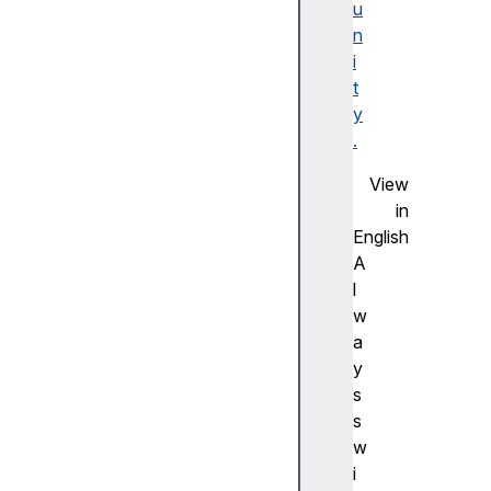
u
F
n
la
i
s
t
h
y
사
.
전
측
View
정
in
(
English
A
A
d
l
v
w
a
a
n
y
c
s
e
s
m
w
e
i
a