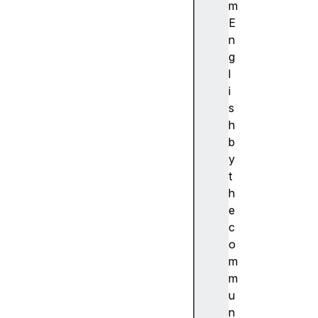
ibi
m
lit
E
y
n
(
g
접
l
근
i
성
s
)
h
접
b
근
y
성
t
트
h
리
e
A
c
c
o
c
m
e
m
s
u
si
n