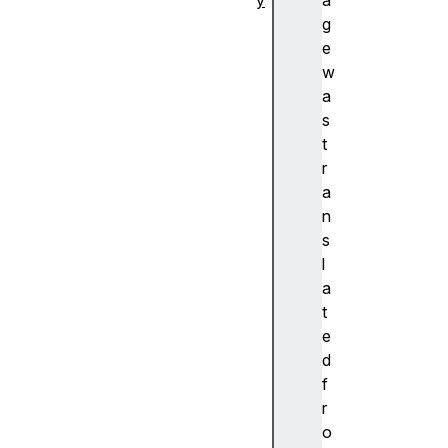
y
a
추
g
상
e
화
w
A
a
c
s
c
t
e
r
nt
a
(
n
악
s
센
l
트
a
)
t
A
e
c
d
c
f
e
r
ss
o