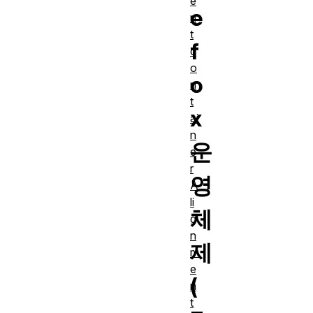
e
e
n
t
f
c
o
o
n
t
x
ai
n
운
e
r
영
A
li
체
g
n
제
m
e
(
n
t