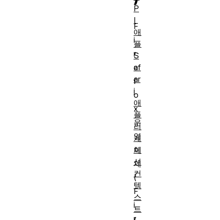
P
I
F
애
i
플
r
S
af
e
ar
f
i
o
애
x
플
운
리
영
케
이
체
션
제
컨
(
텍
F
스
i
트
r