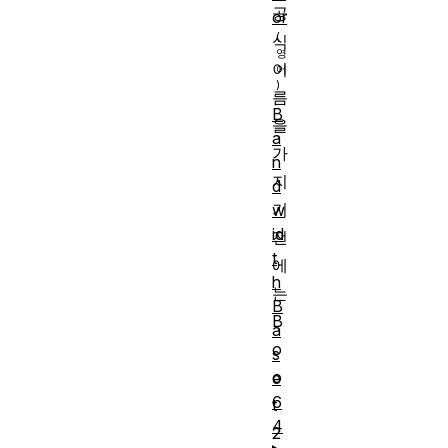
공
or
식
이
름
B
을
a
가
n
지
d
기
w
id
전
t
에
h
는
B
B
a
o
s
o
e
6
t
4
2