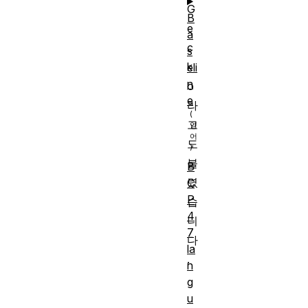
G
B
e
a
c
s
k
eli
n
o
e
라
고
도
불
B
렸
C
P
습
4
니
7
다
la
.
n
g
u