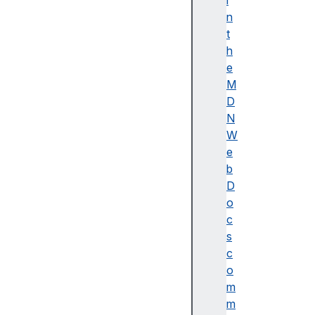
i
이
n
름
t
(
h
A
e
c
M
c
D
e
N
ss
W
ibl
e
e
b
n
D
a
o
m
c
e)
s
A
c
d
o
o
m
b
m
e