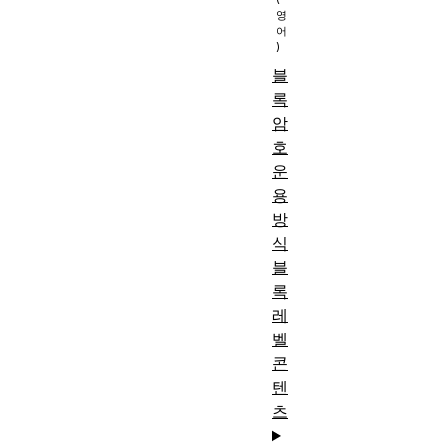
블
록
암
호
운
용
방
식
블
록
레
벨
콘
텐
츠