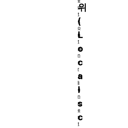
e
위
n
t
(
c
o
L
n
t
o
ai
n
c
e
r
a
A
li
l
g
n
s
m
e
c
n
t