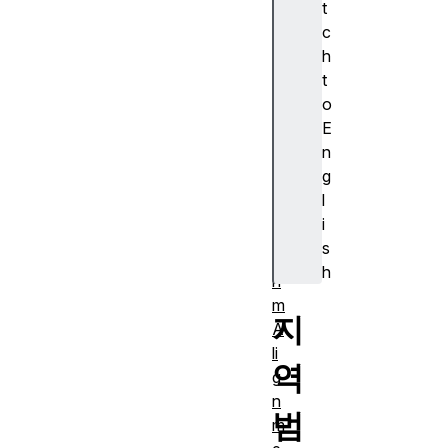
t
s
c
ur
h
e)
t
A
o
J
E
A
n
X
g
A
l
lg
i
o
s
rit
h
h
m
지
A
li
역
g
n
범
m