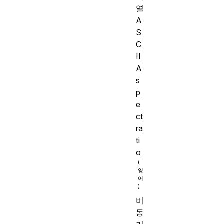
열
A
S
C
II
A
s
p
e
ct
ra
ti
o
비
동