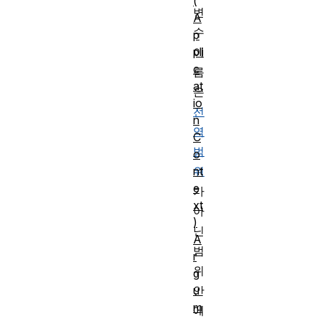
(
변
A
수
p
pli
이
c
름
at
은
io
전
n
역
C
범
o
nt
위
e
가
xt
아
)
닌
A
범
r
위
g
u
안
m
에