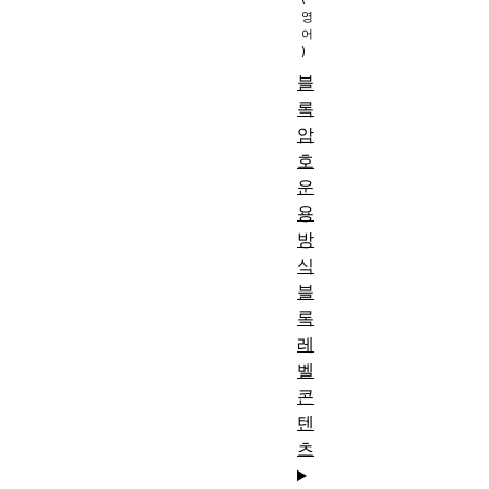
블
록
암
호
운
용
방
식
블
록
레
벨
콘
텐
츠