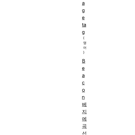
a
g
e
ta
g
B
e
a
c
o
n
베
지
에
곡
선