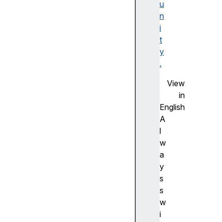
u
F
n
la
i
s
t
h
y
사
.
전
측
View
정
in
(
English
A
A
d
l
v
w
a
a
n
y
c
s
e
s
m
w
e
i
a