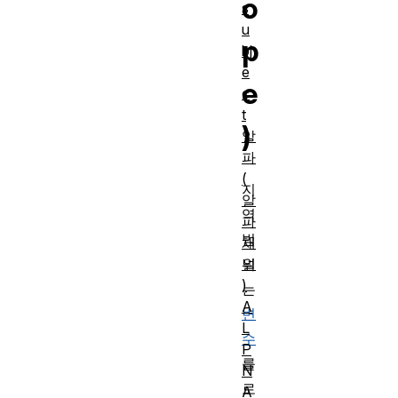
o
s
u
p
bj
e
e
c
t
)
알
파
(
지
알
역
파
범
채
널
위
)
는
A
변
L
수
P
를
N
로
A