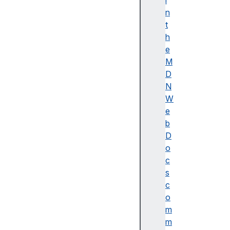
i
이
n
름
t
(
h
A
e
c
M
c
D
e
N
ss
W
ibl
e
e
b
n
D
a
o
m
c
e)
s
A
c
d
o
o
m
b
m
e