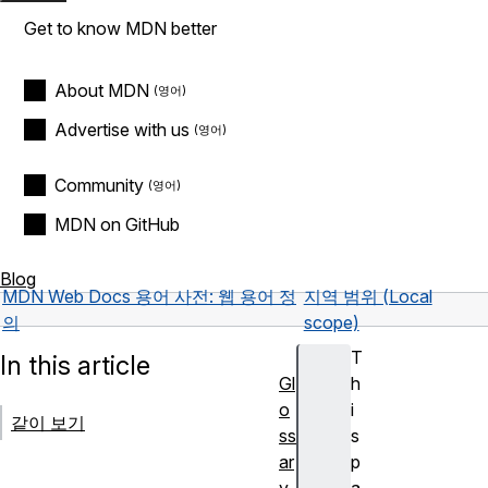
Get to know MDN better
About MDN
Advertise with us
Community
MDN on GitHub
Blog
MDN Web Docs 용어 사전: 웹 용어 정
지역 범위 (Local
의
scope)
T
In this article
Gl
h
o
i
같이 보기
ss
s
ar
p