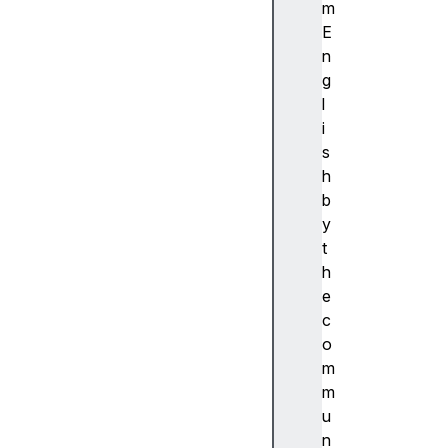
ibi
m
lit
E
y
n
(
g
접
l
근
i
성
s
)
h
접
b
근
y
성
t
트
h
리
e
A
c
c
o
c
m
e
m
s
u
si
n