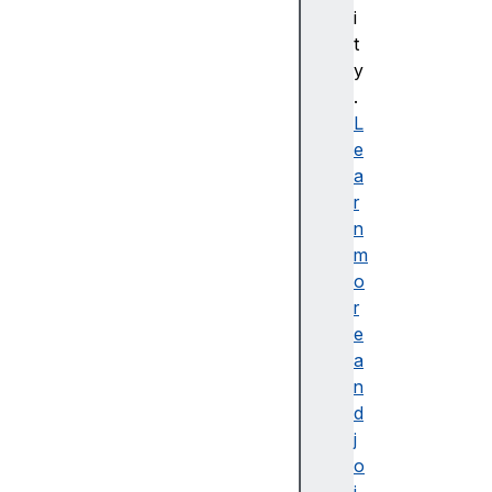
bl
i
e
t
d
y
e
.
s
L
cr
e
ip
a
ti
r
o
n
n
m
o
r
e
a
접
n
근
d
가
j
능
o
한