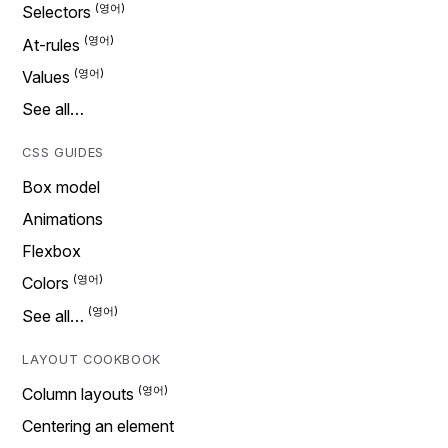
Selectors
At-rules
Values
See all…
CSS GUIDES
Box model
Animations
Flexbox
Colors
See all…
LAYOUT COOKBOOK
Column layouts
Centering an element