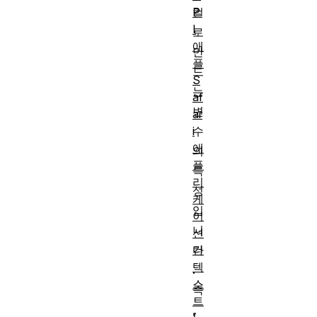
P
컬
I
로
애
만
플
드
S
는
af
변
ar
i
수
애
의
플
특
리
성
케
입
이
니
션
컨
다
텍
.
스
즉
트
,