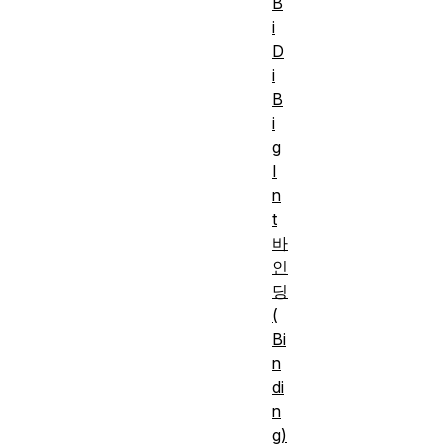
B
i
D
i
B
i
g
I
n
t
바
인
딩
(
Bi
n
di
n
g)