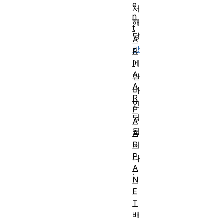
e
서
n
해
t
당
A
값
R
I
에
A
만
A
바
R
인
P
딩
A
됩
A
R
니
P
다
A
.
N
E
T
배