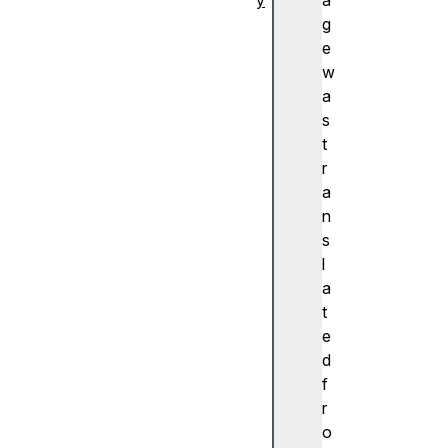
y
a
추
g
상
e
화
w
A
a
c
s
c
t
e
r
nt
a
(
n
악
s
센
l
트
a
)
t
A
e
c
d
c
f
e
r
ss
o