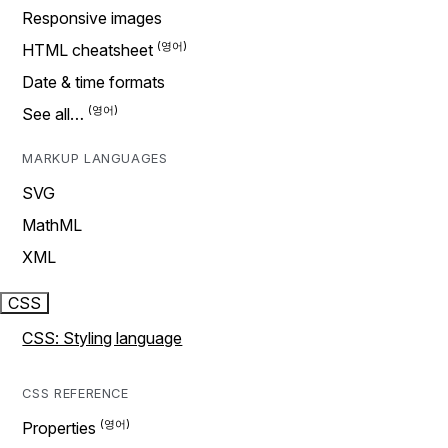
Responsive images
HTML cheatsheet
Date & time formats
See all…
MARKUP LANGUAGES
SVG
MathML
XML
CSS
CSS: Styling language
CSS REFERENCE
Properties