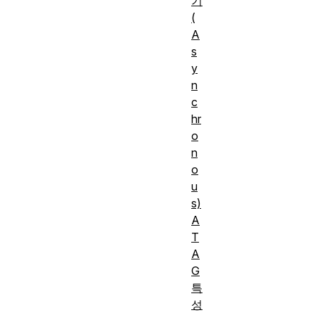
기
(
A
s
y
n
c
hr
o
n
o
u
s)
A
T
A
G
특
성