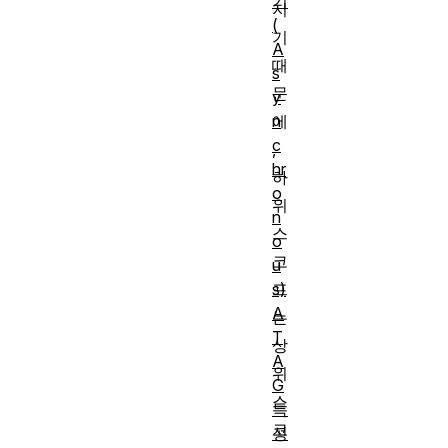
기
지
(
기
A
때
s
문
y
n
에
c
,
hr
하
o
위
n
스
o
코
u
s)
프
A
는
T
상
A
위
G
스
특
코
성