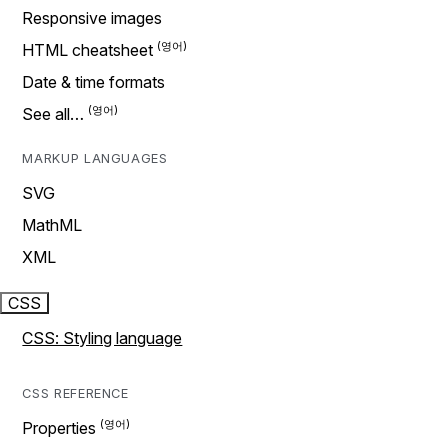
Responsive images
HTML cheatsheet
Date & time formats
See all…
MARKUP LANGUAGES
SVG
MathML
XML
CSS
CSS: Styling language
CSS REFERENCE
Properties