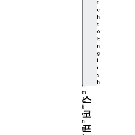
t
s
c
ur
h
e)
t
A
o
J
E
A
n
X
g
A
l
lg
i
o
s
rit
h
h
m
스
A
li
코
g
n
프
m