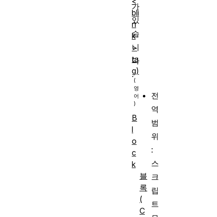
<
가
bli
있
n
습
k
니
>
ta
다
g)
.
전
역
B
범
l
위
o
:
c
스
k
블
크
록
립
(
트
C