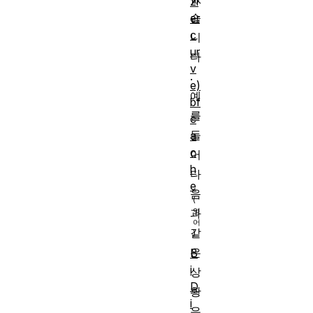
zi
습
er
c
니
ur
다
v
.
e)
예
bf
를
c
들
a
c
어
h
다
e
음
과
같
은
B
i
상
D
황
i
은