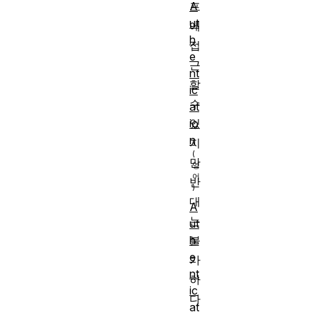
A
프
ut
에
h
접
e
근
nt
할
ic
수
at
io
있
n
지
만
반
대
A
는
ut
불
h
e
가
nt
하
ic
다
at