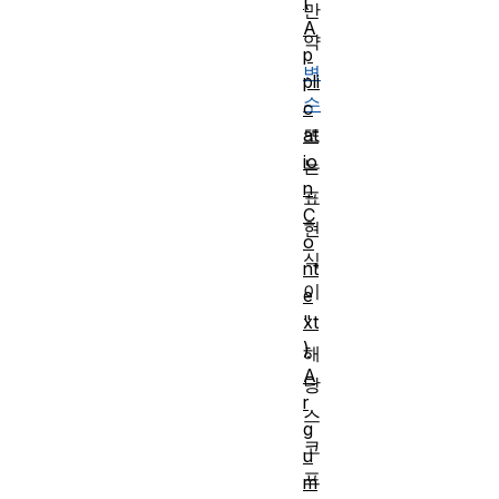
(
만
A
약
p
변
pli
수
c
at
또
io
는
n
표
C
현
o
식
nt
이
e
xt
"
)
해
A
당
r
스
g
코
u
프
m