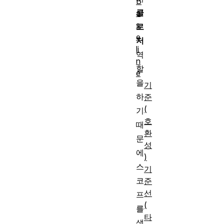
B
클
a
s
로
e
저
li
역
n
할
e
을
기
하
준
(
기
호
때
환
문
성
에
)
스
기
코
준
선
프
(
를
타
생