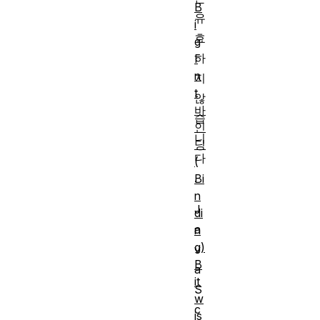
B
유
i
효
g
하
I
n
지
t
않
바
습
인
니
딩
다
(
.
Bi
n
J
di
a
n
g)
v
B
a
it
S
w
c
is