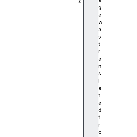
y
a
추
g
상
e
화
w
A
a
c
s
c
t
e
r
nt
a
(
n
악
s
센
l
트
a
)
t
A
e
c
d
c
f
e
r
ss
o