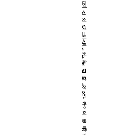
다
열
.
A
S
스
C
코
II
프
A
는
s
또
p
한
e
ct
계
ra
층
ti
적
o
인
구
조
비
를
동
가