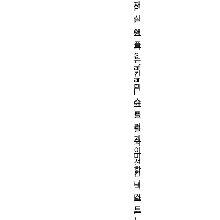
재
P
실
I
애
행
플
되
S
는
af
컨
ar
텍
i
스
애
플
트
리
를
케
의
이
미
션
합
컨
니
텍
스
다
트
.