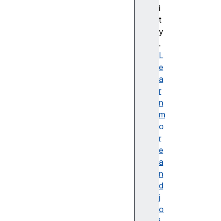
bl
i
e
t
d
y
e
.
s
L
cr
e
ip
a
ti
r
o
n
n
m
o
r
e
a
접
n
근
d
가
j
능
o
한