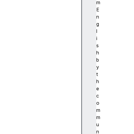
ibi
m
lit
E
y
n
(
g
접
l
근
i
성
s
)
h
접
b
근
y
성
t
트
h
리
e
A
c
c
o
c
m
e
m
s
u
si
n