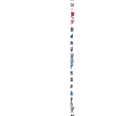
.
or
함
수
는
B
J
a
n
a
d
v
w
a
id
S
t
c
h
r
B
a
i
s
p
e
t
6
에
4
서