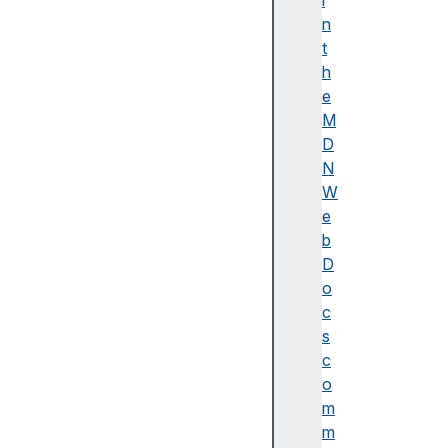
i
이
n
름
t
(
h
A
e
c
M
c
D
e
N
ss
W
ibl
e
e
b
n
D
a
o
m
c
e)
s
A
c
d
o
o
m
b
m
e