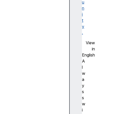
u
F
n
la
i
s
t
h
y
사
.
전
측
View
정
in
(
English
A
A
d
l
v
w
a
a
n
y
c
s
e
s
m
w
e
i
a