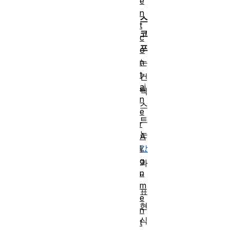
e
n
스
t
코
c
프
o
n
는
t
컨
ai
텍
n
스
e
트
r
는
A
li
값
g
과
n
"
m
표
e
현
n
식
t