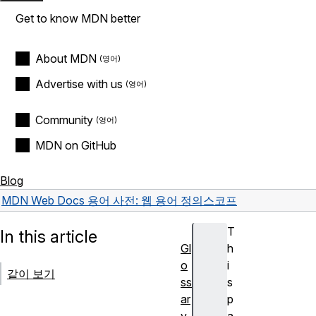
Get to know MDN better
About MDN
Advertise with us
Community
MDN on GitHub
Blog
MDN Web Docs 용어 사전: 웹 용어 정의
스코프
T
In this article
Gl
h
o
i
같이 보기
ss
s
ar
p