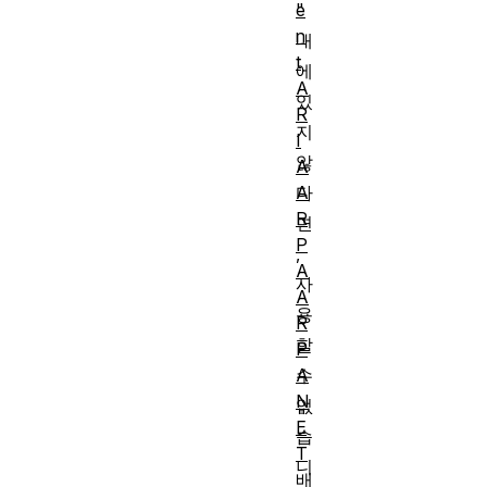
e
"
n
내
t
에
A
있
R
지
I
않
A
A
다
R
면
P
,
A
사
A
용
R
할
P
A
수
N
없
E
습
T
니
배