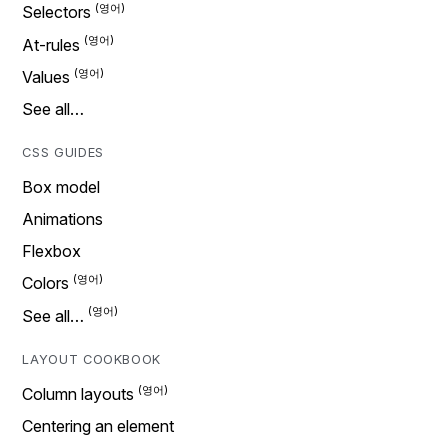
Selectors
At-rules
Values
See all…
CSS GUIDES
Box model
Animations
Flexbox
Colors
See all…
LAYOUT COOKBOOK
Column layouts
Centering an element