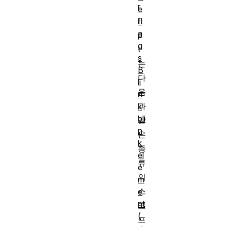
r
e
i
fl
a
p
g
t
s
는
B
다
li
음
n
과
k
bli
같
n
은
k
종
el
류
e
의
m
스
e
nt
코
(
프