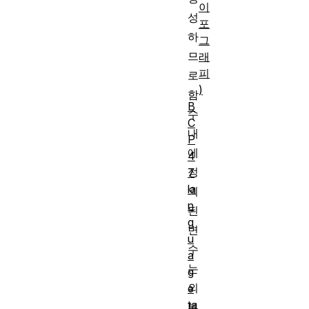
이
성
포
하
그
므
래
피
로
)
함
B
수
C
내
P
에
4
정
7
la
의
n
된
g
변
u
수
a
는
g
외
e
ta
부