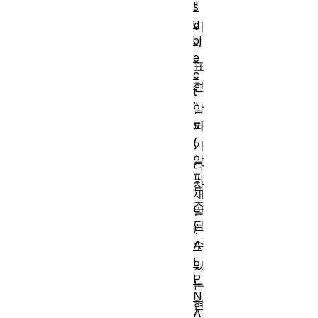
s
"
u
이
bj
"
e
표
c
현
t
"
알
파
되
(
거
알
나
파
참
채
조
널
될
)
A
수
L
있
P
는
N
현
A