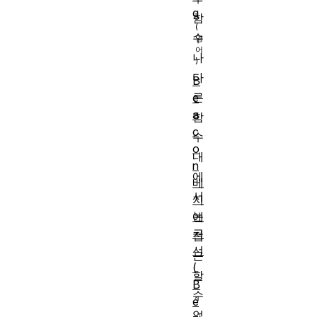
g
함
수
나
다
B
른
e
a
함
c
수
o
내
n
에
베
서
지
는
에
곡
접
선
근
(
할
B
수
é
없