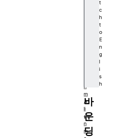
t
s
c
ur
h
e)
t
A
o
J
E
A
n
X
g
A
l
lg
i
o
s
rit
h
h
m
바
A
li
운
g
n
딩
m