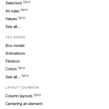
Selectors
At-rules
Values
See all…
CSS GUIDES
Box model
Animations
Flexbox
Colors
See all…
LAYOUT COOKBOOK
Column layouts
Centering an element