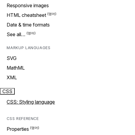
Responsive images
HTML cheatsheet
Date & time formats
See all…
MARKUP LANGUAGES
SVG
MathML
XML
CSS
CSS: Styling language
CSS REFERENCE
Properties