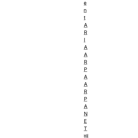
e
n
t
A
R
I
A
A
R
P
A
A
R
P
A
N
E
T
배