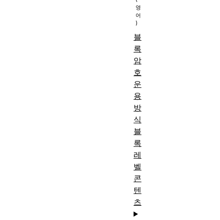
블
록
암
호
운
용
방
식
블
록
레
벨
콘
텐
츠