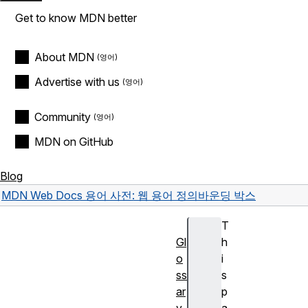
Get to know MDN better
About MDN
Advertise with us
Community
MDN on GitHub
Blog
MDN Web Docs 용어 사전: 웹 용어 정의
바운딩 박스
T
Gl
h
o
i
ss
s
ar
p