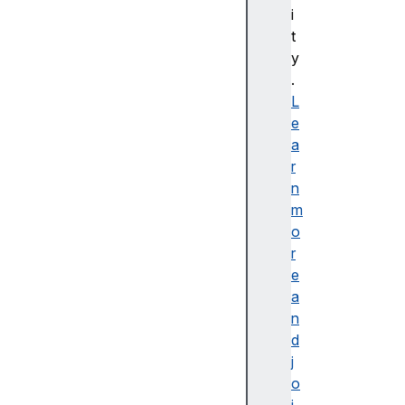
bl
i
e
t
d
y
e
.
s
L
cr
e
ip
a
ti
r
o
n
n
m
o
r
e
a
접
n
근
d
가
j
능
o
한