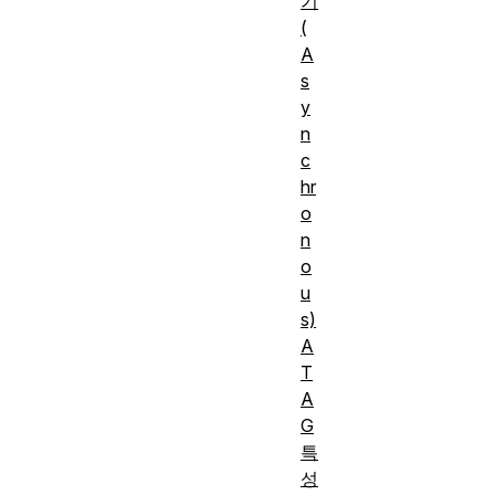
기
(
A
s
y
n
c
hr
o
n
o
u
s)
A
T
A
G
특
성