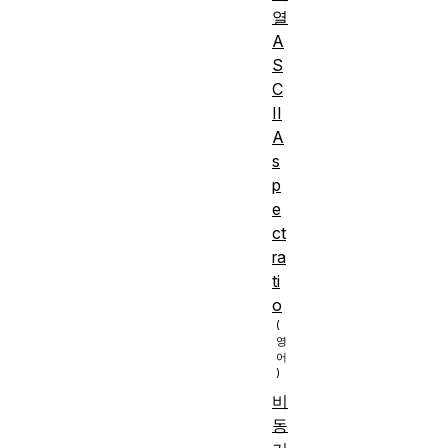
열
A
S
C
II
A
s
p
e
ct
ra
ti
o
비
동