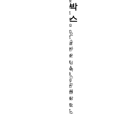
e
박
n
t
스
c
o
n
요
t
소
ai
바
n
e
운
r
딩
A
박
li
스
g
는
n
해
m
e
당
n
요
t
소