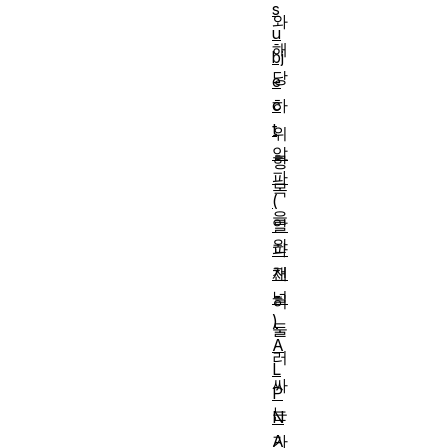
s
와
u
해
bj
당
e
c
하
t
위
알
항
파
목
(
을
알
완
파
채
전
널
히
)
둘
A
러
L
싸
P
는
N
A
가