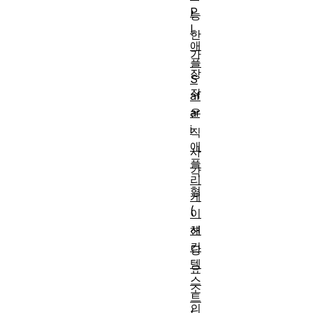
P
능
I
한
애
가
플
장
S
작
af
ar
은
i
직
애
사
플
각
리
형
케
(
이
션
해
컨
당
텍
요
스
소
트
의