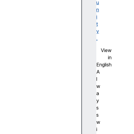
u
F
n
la
i
s
t
h
y
사
.
전
측
View
정
in
(
English
A
A
d
l
v
w
a
a
n
y
c
s
e
s
m
w
e
i
a