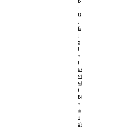
B
i
D
i
B
i
g
I
n
t
바
인
딩
(
Bi
n
di
n
g)