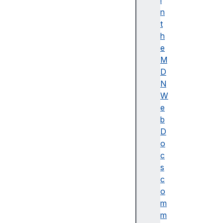
i
이
n
름
t
(
h
A
e
c
M
c
D
e
N
ss
W
ibl
e
e
b
n
D
a
o
m
c
e)
s
A
c
d
o
o
m
b
m
e