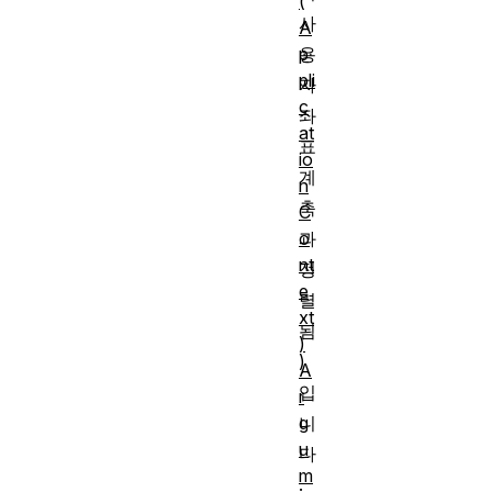
(
사
A
p
용
pli
자
c
좌
at
표
io
계
n
축
C
o
과
nt
정
e
렬
xt
됨
)
)
A
입
r
g
니
u
다
m
.