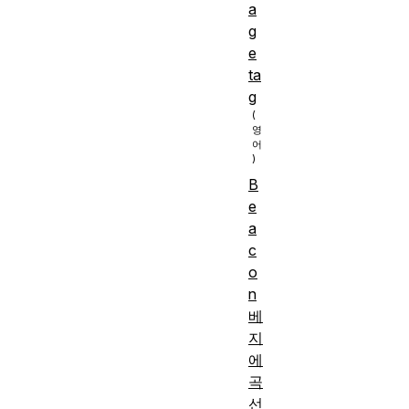
a
g
e
ta
g
B
e
a
c
o
n
베
지
에
곡
선