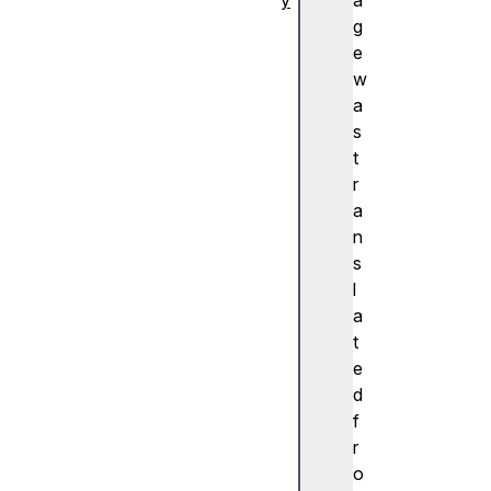
y
a
추
g
상
e
화
w
A
a
c
s
c
t
e
r
nt
a
(
n
악
s
센
l
트
a
)
t
A
e
c
d
c
f
e
r
ss
o