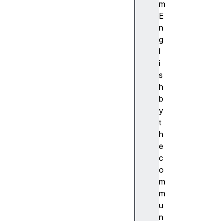
ibi
m
lit
E
y
n
(
g
접
l
근
i
성
s
)
h
접
b
근
y
성
t
트
h
리
e
A
c
c
o
c
m
e
m
s
u
si
n