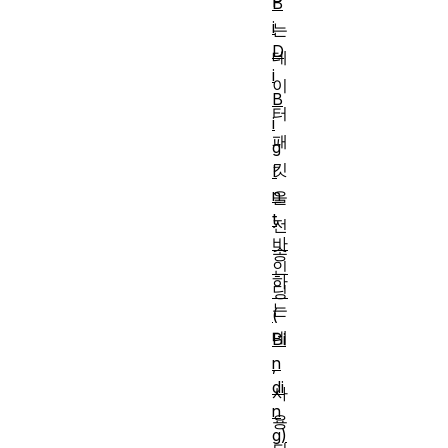
P
B
i
는
D
데
i
이
B
터
i
패
g
킷
I
n
을
t
전
바
송
인
하
딩
는
(
데
Bi
n
,
di
사
n
용
g)