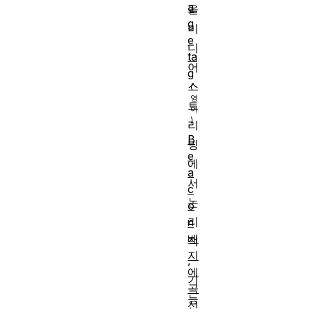
a
을
g
미
e
디
ta
어
g
스
트
리
B
밍
e
에
a
서
c
논
o
리
n
베
적
지
,
에
기
곡
능
선