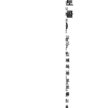
토
s
u
콜
bj
e
)
c
t
알
R
파
T
(
P
알
파
제
채
어
널
프
)
로
A
토
L
콜
P
N
(
A
R