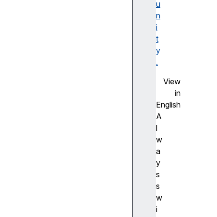
u
F
n
la
i
s
t
h
y
사
.
전
측
View
정
in
(
English
A
A
d
l
v
w
a
a
n
y
c
s
e
s
m
w
e
i
a