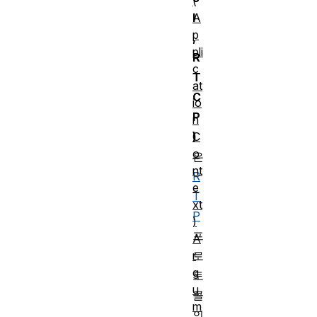
(
A
l
p
,
pli
R
c
T
at
C
io
P
n
C
)
o
은
nt
R
e
T
xt
P
)
프
A
r
로
g
토
u
콜
m
의