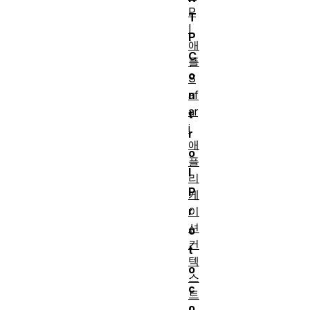
P
T
I
P
애
C
플
o
S
af
n
ar
t
i
r
애
o
플
l
리
P
케
이
r
션
o
컨
t
텍
o
스
c
트
o