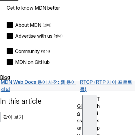
Get to know MDN better
About MDN
Advertise with us
Community
MDN on GitHub
Blog
MDN Web Docs 용어 사전: 웹 용어
RTCP (RTP 제어 프로토
정의
콜)
T
In this article
Gl
h
o
i
같이 보기
ss
s
ar
p