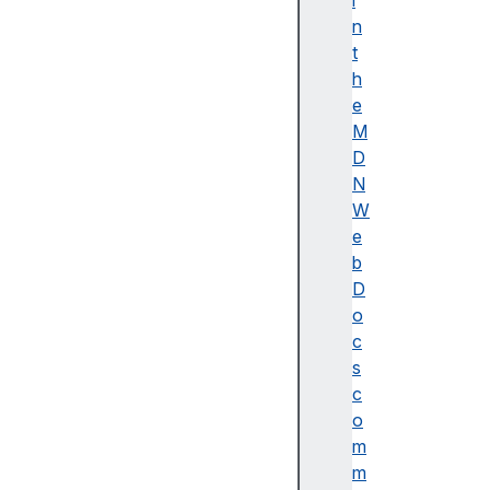
i
이
n
름
t
(
h
A
e
c
M
c
D
e
N
ss
W
ibl
e
e
b
n
D
a
o
m
c
e)
s
A
c
d
o
o
m
b
m
e