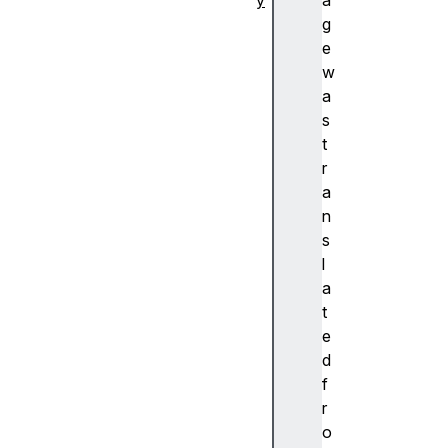
y
a
추
g
상
e
화
w
A
a
c
s
c
t
e
r
nt
a
(
n
악
s
센
l
트
a
)
t
A
e
c
d
c
f
e
r
ss
o