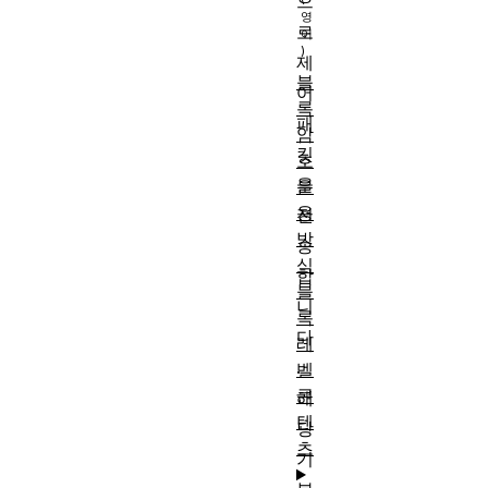
으
로
제
블
어
록
패
암
킷
호
을
운
용
전
방
송
식
합
블
니
록
다
레
.
벨
콘
해
텐
당
츠
기