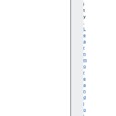
bl
i
e
t
d
y
e
.
s
L
cr
e
ip
a
ti
r
o
n
n
m
o
r
e
a
접
n
근
d
가
j
능
o
한