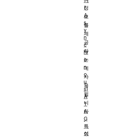
기
(
정
A
보
s
를
y
제
n
공
c
하
hr
o
는
n
데
o
사
u
용
s)
됩
A
니
T
A
다
G
.
특
성
이