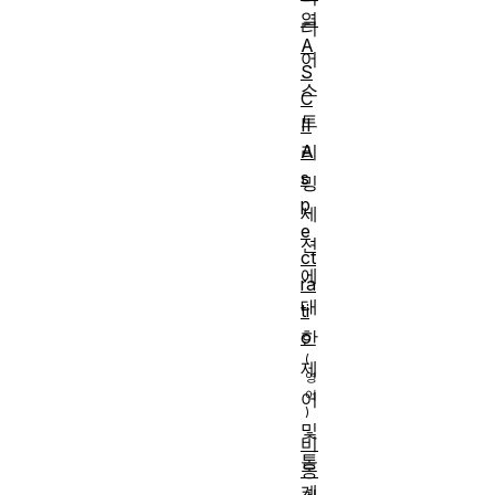
열
디
A
어
S
스
C
트
II
A
리
s
밍
p
세
e
션
ct
에
ra
대
ti
o
한
제
어
및
비
통
동
계