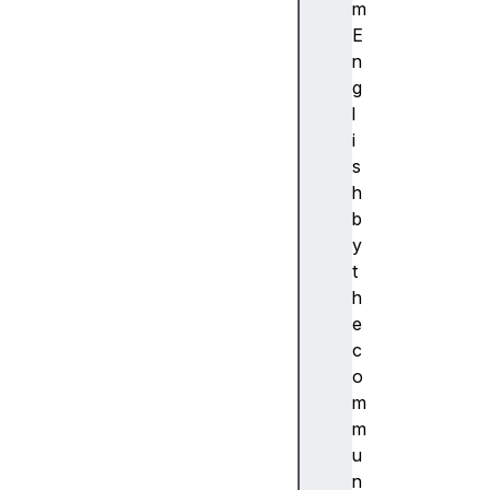
ibi
m
lit
E
y
n
(
g
접
l
근
i
성
s
)
h
접
b
근
y
성
t
트
h
리
e
A
c
c
o
c
m
e
m
s
u
si
n