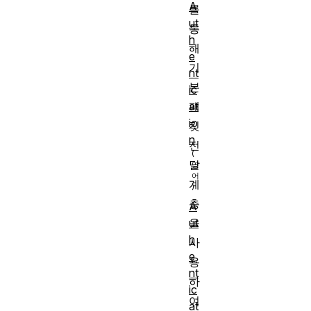
A
를
ut
통
h
해
e
기
nt
본
ic
at
패
io
킷
n
전
달
계
층
A
을
ut
h
사
e
용
nt
하
ic
여
at