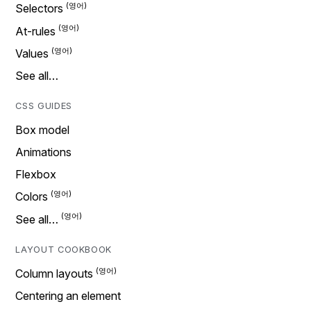
Selectors
At-rules
Values
See all…
CSS GUIDES
Box model
Animations
Flexbox
Colors
See all…
LAYOUT COOKBOOK
Column layouts
Centering an element