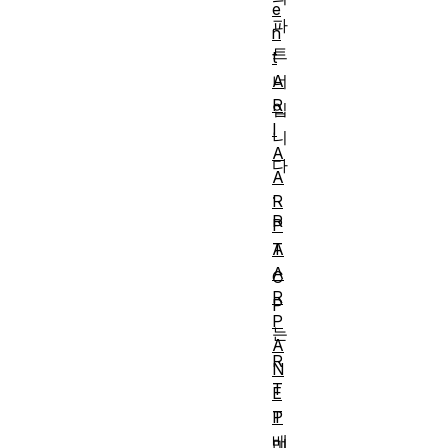
e
파
n
트
t
A
너
R
입
I
니
A
다
A
.
R
R
P
A
T
A
C
R
P
P
는
A
R
N
T
E
T
P
배
미