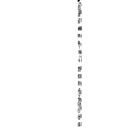
츠
B
를
a
전
s
송
eli
n
하
e
는
동
시
에
B
제
C
P
어
4
및
7
통
la
계
n
패
g
킷
u