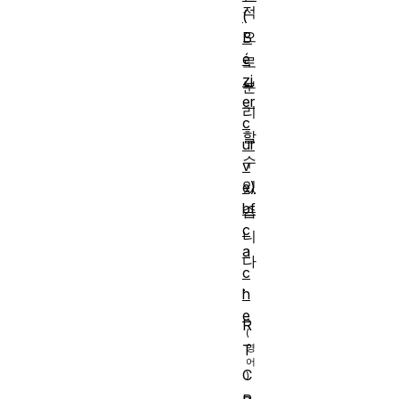
적
(
으
B
é
로
zi
분
er
리
c
할
ur
수
v
있
e)
bf
습
c
니
a
다
c
.
h
e
R
T
C