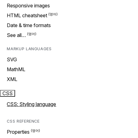
Responsive images
HTML cheatsheet
Date & time formats
See all…
MARKUP LANGUAGES
SVG
MathML
XML
CSS
CSS: Styling language
CSS REFERENCE
Properties