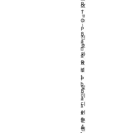
R
or
T
C
P
B
신
a
호
n
와
d
R
w
id
T
t
P
h
및
B
미
a
디
s
어
e
6
콘
4
텐