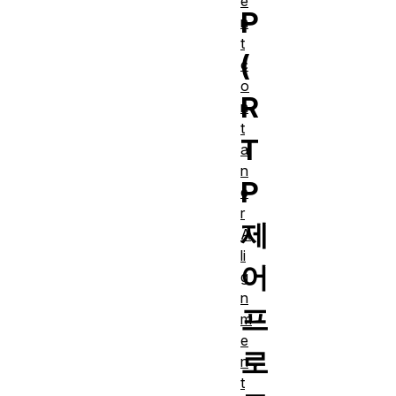
e
P
n
t
(
c
o
R
n
t
T
ai
n
P
e
r
제
A
li
어
g
n
프
m
e
로
n
t