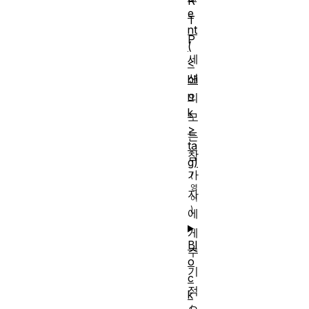
R
e
T
nt
P
(
세
<
션
bli
n
의
k
모
>
든
ta
참
g)
가
자
에
게
Bl
주
o
기
c
적
k