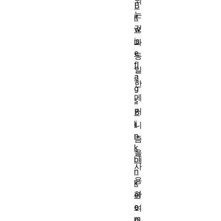
되
B
는
it
것
w
is
과
e
동
fl
일
a
한
g
메
s
커
B
li
니
n
즘
k
을
bli
사
n
용
k
하
el
e
여
m