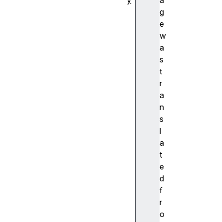
y
a
추
g
상
e
화
w
A
a
c
s
c
t
e
r
nt
a
(
n
악
s
센
l
트
a
)
t
A
e
c
d
c
f
e
r
ss
o