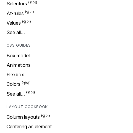
Selectors
At-rules
Values
See all…
CSS GUIDES
Box model
Animations
Flexbox
Colors
See all…
LAYOUT COOKBOOK
Column layouts
Centering an element