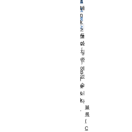
<
a
bli
t
n
e
k
>
>
두
ta
g)
가
지
밖
에
B
없
l
습
o
c
니
k
다
블
.
록
(
C