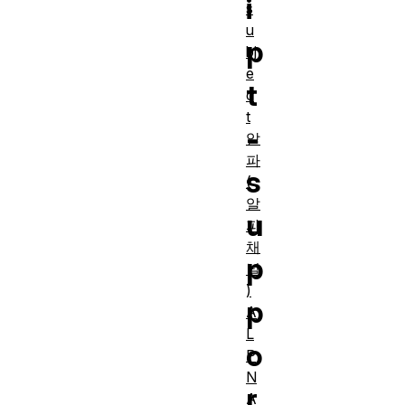
i
s
u
p
bj
e
t
c
t
-
알
파
s
(
알
u
파
채
p
널
)
p
A
L
o
P
N
r
A