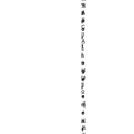
u
열
A
p
S
p
C
o
II
r
A
t
s
i
p
e
n
ct
g
ra
e
ti
l
o
e
m
e
비
n
동
t