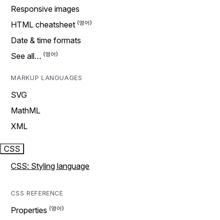
Responsive images
HTML cheatsheet
Date & time formats
See all…
MARKUP LANGUAGES
SVG
MathML
XML
CSS
CSS: Styling language
CSS REFERENCE
Properties