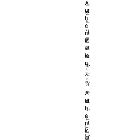
A
직
ut
접
h
적
e
으
nt
로
ic
at
기
io
여
n
하
지
않
는
A
요
ut
h
소
e
입
nt
니
ic
다
at