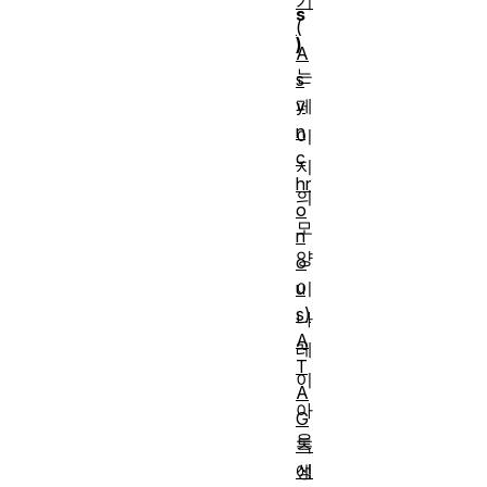
기
s
(
)
A
는
s
y
페
n
이
c
지
hr
의
o
모
n
양
o
u
이
s)
나
A
레
T
이
A
아
G
웃
특
성
에