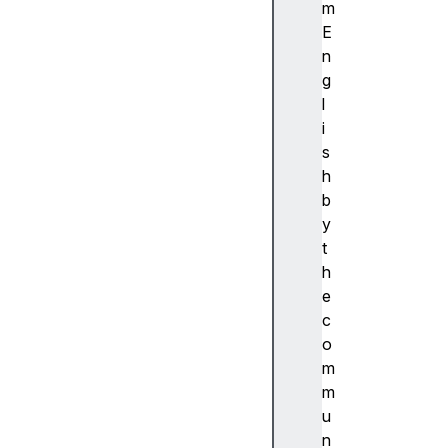
ibi
m
lit
E
y
n
(
g
접
l
근
i
성
s
)
h
접
b
근
y
성
t
트
h
리
e
A
c
c
o
c
m
e
m
s
u
si
n