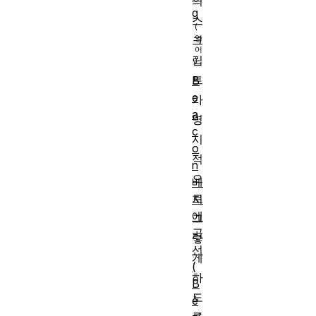
의
g
스
크
립
트
B
e
가
a
명
c
시
o
적
n
으
베
로
지
에
그
곡
렇
선
게
(
하
B
도
é