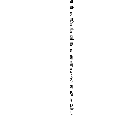
록
zi
er
하
c
지
ur
않
v
는
e)
한
bf
표
c
a
시
c
된
h
페
e
이
지
에
B
영
i
향
D
을
i