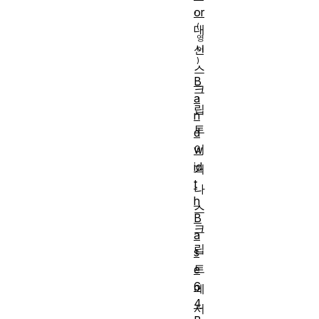
.
or
대
신
스
B
크
a
립
n
트
d
이
w
id
거
t
나
h
스
B
크
a
립
s
트
e
6
에
4
서