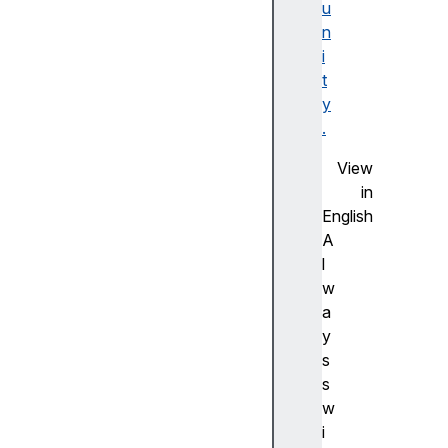
u
F
n
la
i
s
t
h
y
사
.
전
측
View
정
in
(
English
A
A
d
l
v
w
a
a
n
y
c
s
e
s
m
w
e
i
a