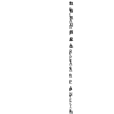
e
크
n
립
t
트
A
지
R
원
I
A
요
A
소
R
(
P
s
A
c
A
r
R
P
i
A
p
N
t
E
-
T
s
배