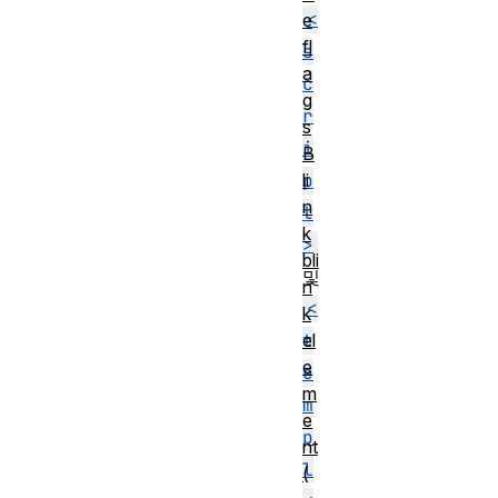
<
e
fl
s
a
c
g
r
s
i
B
p
li
n
t
k
>
bli
및
n
<
k
t
el
e
e
m
m
e
p
nt
l
(