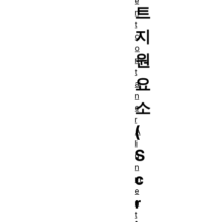
e
트
n
t
지
c
o
원
n
t
요
ai
n
소
e
r
(
A
li
S
g
n
c
m
e
r
n
t