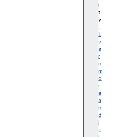
bl
i
e
t
d
y
e
.
s
L
cr
e
ip
a
ti
r
o
n
n
m
o
r
e
a
접
n
근
d
가
j
능
o
한