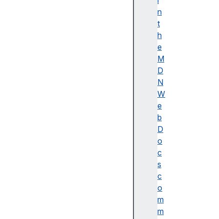
i
이
n
름
t
(
h
A
e
c
M
c
D
e
N
ss
W
ibl
e
e
b
n
D
a
o
m
c
e)
s
A
c
d
o
o
m
b
m
e