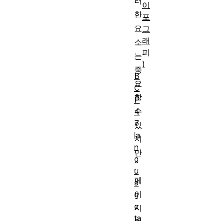
러
이
한
포
요
그
래
소
피
는
)
중
B
요
C
할
P
수
4
7
있
la
지
n
만
g
,
u
페
a
이
g
e
지
ta