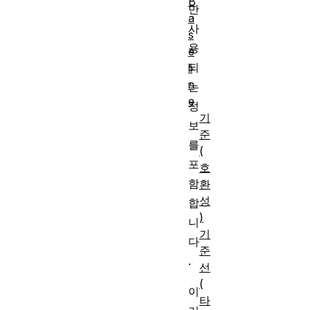
B
만
a
사
s
용
e
되
li
n
는
e
정
기
보
준
를
(
포
호
함
환
성
합
)
니
기
다
준
.
선
(
이
타