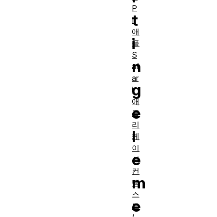
P
t
I
애
i
플
S
n
af
ar
g
i
애
e
플
리
l
케
이
e
션
컨
m
텍
스
e
트