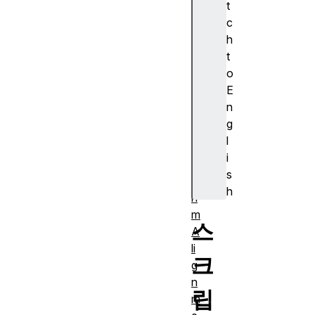
t
s
c
ur
h
e)
t
A
o
J
E
A
n
X
g
A
l
lg
i
o
s
rit
h
h
m
스
A
li
크
g
n
립
m