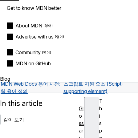
Get to know MDN better
About MDN
Advertise with us
Community
MDN on GitHub
Blog
MDN Web Docs 용어 사전:
스크립트 지원 요소 (Script-
웹 용어 정의
supporting element)
T
In this article
Gl
h
o
i
같이 보기
ss
s
ar
p