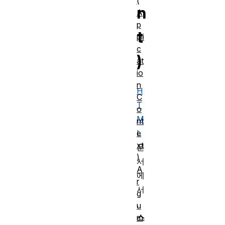
(
n
A
p
t
pli
c
)
at
io
n
H
C
T
o
M
nt
e
L
xt
문
)
서
A
에
r
서
g
,
u
m
스