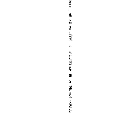
주
B
지
i
않
g
I
습
n
니
t
다
바
.
인
딩
스
(
크
Bi
립
n
트
di
n
지
g)
원
B
요
it
소
w
는
is