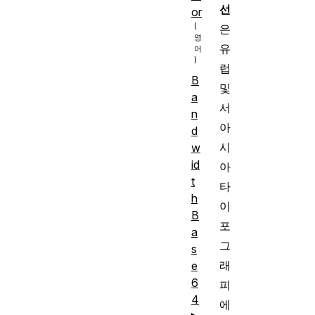
선
or
은
유
럽
B
및
a
서
n
아
d
시
w
id
아
t
타
h
이
B
포
a
그
s
래
e
6
피
4
에