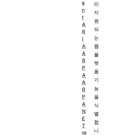
e
리
n
지
t
원
A
되
R
는
I
A
웹
A
플
R
랫
P
폼
A
기
A
능
R
P
을
A
식
N
별
E
합
T
니
배