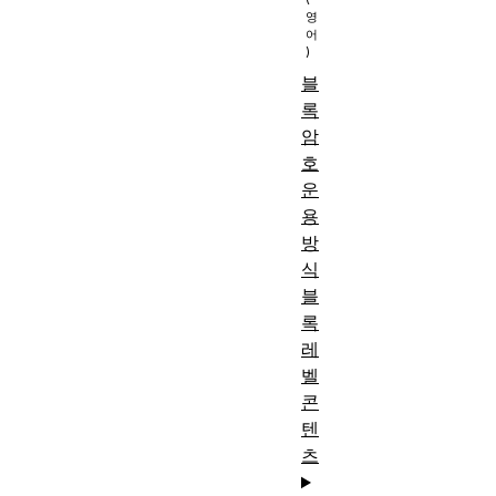
블
록
암
호
운
용
방
식
블
록
레
벨
콘
텐
츠