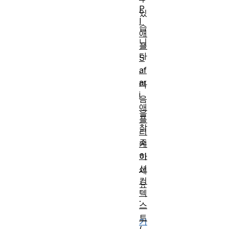
P
있
I
습
애
니
플
다
S
af
.
ar
다
i
음
애
을
플
참
리
조
케
이
하
션
세
컨
요
텍
.
스
트
기