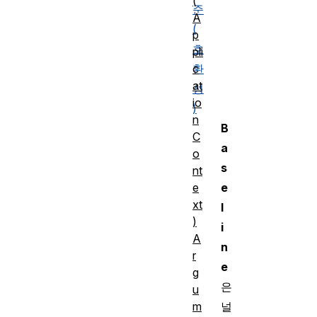
(
준
A
(
p
호
pli
c
환
at
성
io
)
n
B
C
a
o
s
nt
e
e
xt
l
)
i
A
n
r
e
g
은
u
m
널