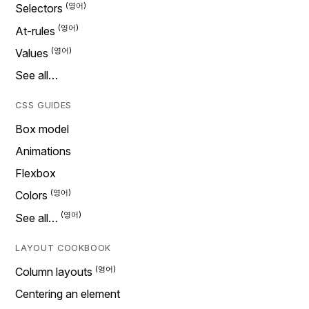
Selectors
At-rules
Values
See all…
CSS GUIDES
Box model
Animations
Flexbox
Colors
See all…
LAYOUT COOKBOOK
Column layouts
Centering an element