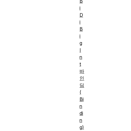
B
i
D
i
B
i
g
I
n
t
바
인
딩
(
Bi
n
di
n
g)