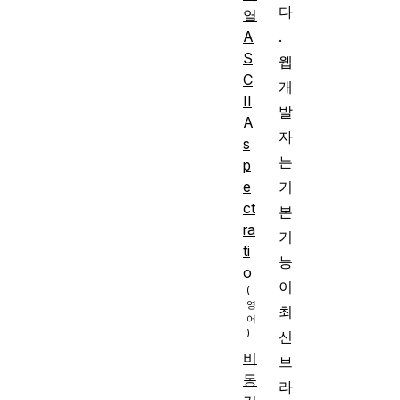
다
열
A
.
S
웹
C
개
II
발
A
자
s
는
p
e
기
ct
본
ra
기
ti
능
o
이
최
신
비
브
동
라