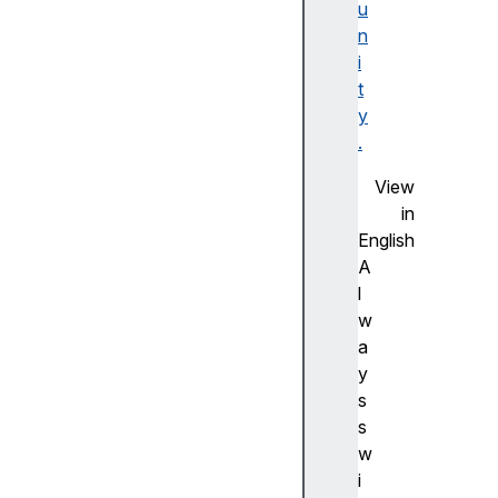
u
F
n
la
i
s
t
h
y
사
.
전
측
View
정
in
(
English
A
A
d
l
v
w
a
a
n
y
c
s
e
s
m
w
e
i
a