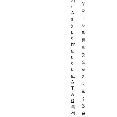
기
우
(
저
A
에
s
y
서
n
작
c
동
hr
할
o
것
n
으
o
u
로
s)
기
A
대
T
할
A
수
G
있
특
성
습