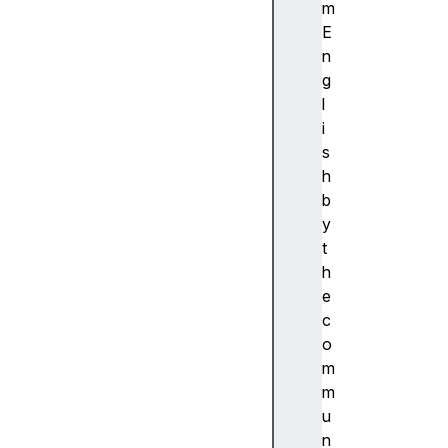
ibi
m
lit
E
y
n
(
g
접
l
근
i
성
s
)
h
접
b
근
y
성
t
트
h
리
e
A
c
c
o
c
m
e
m
s
u
si
n