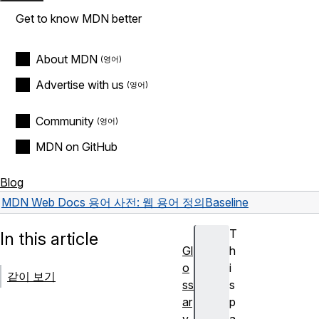
Get to know MDN better
About MDN
Advertise with us
Community
MDN on GitHub
Blog
MDN Web Docs 용어 사전: 웹 용어 정의
Baseline
T
In this article
Gl
h
o
i
같이 보기
ss
s
ar
p