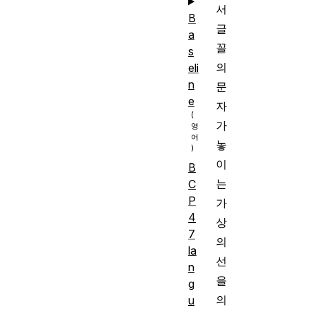
서
B
글
a
꼴
s
의
eli
n
문
e
자
가
놓
이
B
는
C
P
가
4
상
7
의
la
선
n
을
g
의
u