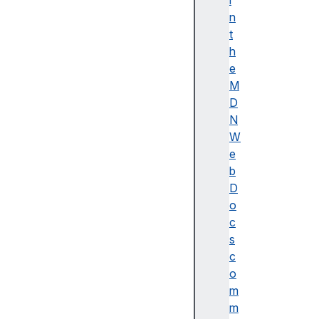
i
이
n
름
t
(
h
A
e
c
M
c
D
e
N
ss
W
ibl
e
e
b
n
D
a
o
m
c
e)
s
A
c
d
o
o
m
b
m
e