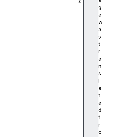
y
a
추
g
상
e
화
w
A
a
c
s
c
t
e
r
nt
a
(
n
악
s
센
l
트
a
)
t
A
e
c
d
c
f
e
r
ss
o