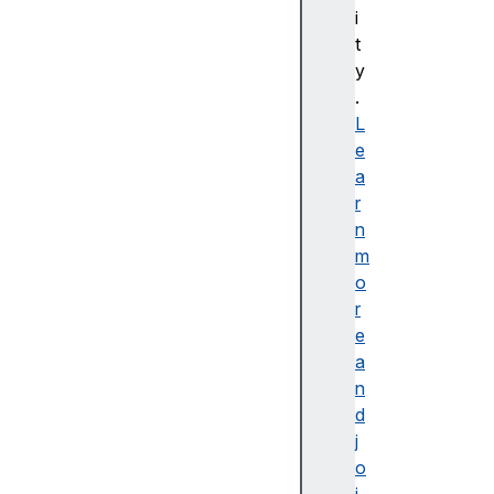
bl
i
e
t
d
y
e
.
s
L
cr
e
ip
a
ti
r
o
n
n
m
o
r
e
a
접
n
근
d
가
j
능
o
한