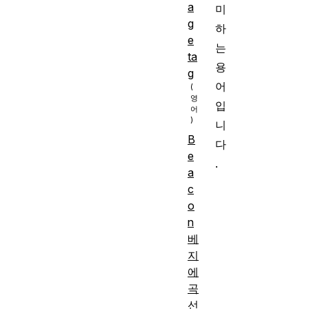
a
미
g
하
e
는
ta
용
g
어
입
니
B
다
e
.
a
c
o
n
베
지
에
곡
선