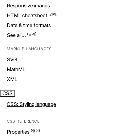
Responsive images
HTML cheatsheet
Date & time formats
See all…
MARKUP LANGUAGES
SVG
MathML
XML
CSS
CSS: Styling language
CSS REFERENCE
Properties