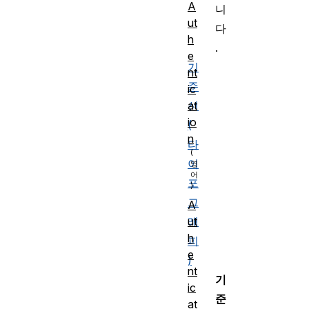
A
니
ut
다
h
.
e
기
nt
준
ic
at
선
io
(
n
타
이
포
그
A
래
ut
h
피
e
)
nt
기
ic
준
at