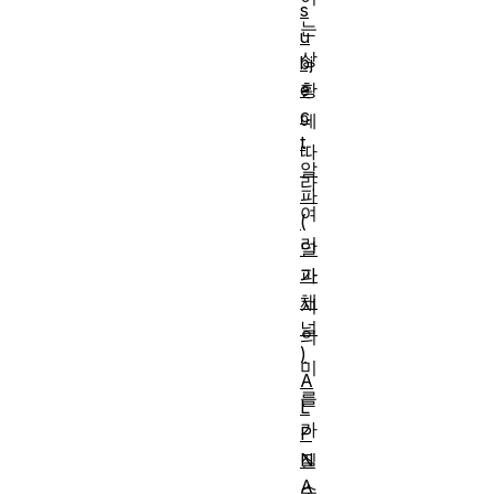
s
는
u
상
bj
e
황
c
에
t
따
알
라
파
여
(
러
알
파
가
채
지
널
의
)
미
A
를
L
가
P
N
질
A
수