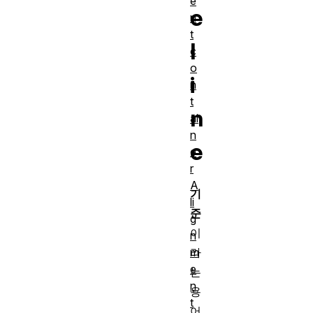
e
e
n
t
l
c
o
i
n
t
n
ai
n
e
e
r
A
기
li
준
g
이
n
m
라
e
는
n
용
t
어