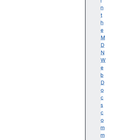
i
이
n
름
t
(
h
A
e
c
M
c
D
e
N
ss
W
ibl
e
e
b
n
D
a
o
m
c
e)
s
A
c
d
o
o
m
b
m
e