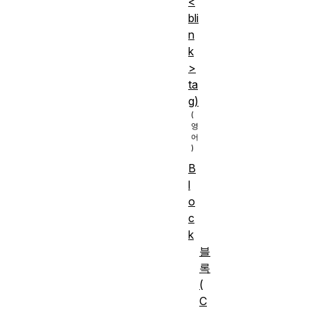
<
bli
n
k
>
ta
g)
B
l
o
c
k
블
록
(
C