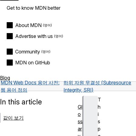
Get to know MDN better
About MDN
Advertise with us
Community
MDN on GitHub
Blog
MDN Web Docs 용어 사전:
하위 자원 무결성 (Subresource
웹 용어 정의
Integrity, SRI)
T
In this article
Gl
h
o
i
같이 보기
ss
s
ar
p