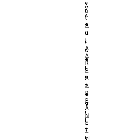
e
e
n
s
t
o
A
R
u
I
r
A
c
A
e
R
I
P
n
A
A
t
R
e
P
g
A
r
N
i
E
t
T
배
y