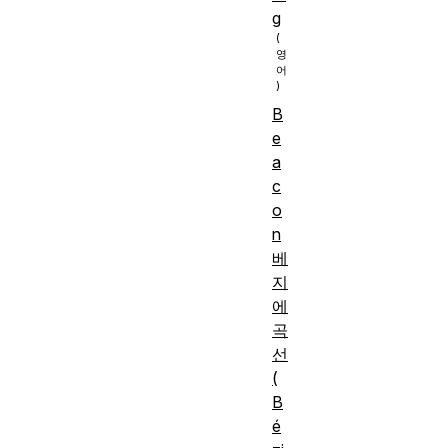
g
B
e
a
c
o
n
베
지
에
곡
선
(
B
é