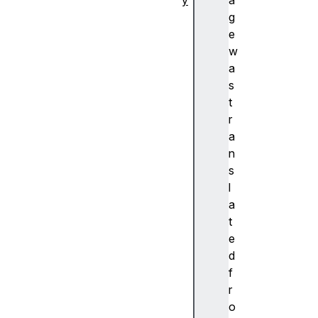
y
a
추
g
상
e
화
w
A
a
c
s
c
t
e
r
nt
a
(
n
악
s
센
l
트
a
)
t
A
e
c
d
c
f
e
r
ss
o