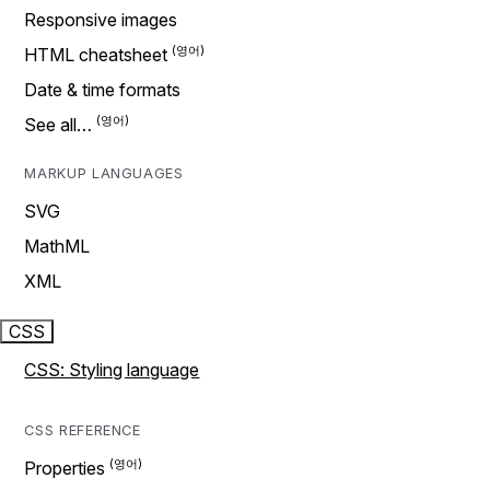
Responsive images
HTML cheatsheet
Date & time formats
See all…
MARKUP LANGUAGES
SVG
MathML
XML
CSS
CSS: Styling language
CSS REFERENCE
Properties