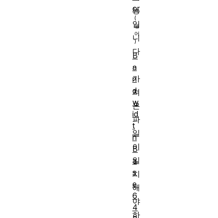
or
능
입
니
다
B
.
a
가
n
d
져
w
온
id
파
t
일
h
이
B
일
a
s
치
e
해
6
야
4
하