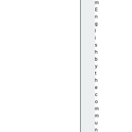
ibi
m
lit
E
y
n
(
g
접
l
근
i
성
s
)
h
접
b
근
y
성
t
트
h
리
e
A
c
c
o
c
m
e
m
s
u
si
n