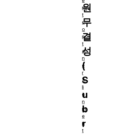
e
원
n
t
무
c
o
결
n
t
성
ai
n
(
e
r
S
A
li
u
g
n
b
m
e
r
n
t