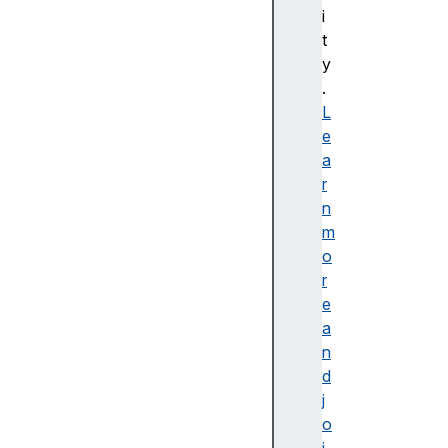
bl
i
e
t
d
y
e
.
s
L
cr
e
ip
a
ti
r
o
n
n
m
o
r
e
a
접
n
근
d
가
j
능
o
한