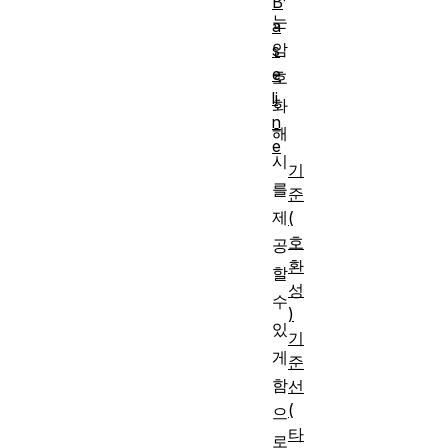
B
는
a
암
s
e
호
li
화
n
해
e
시
기
를
준
제
(
호
공
환
할
성
수
)
있
기
게
준
함
선
(
으
타
로