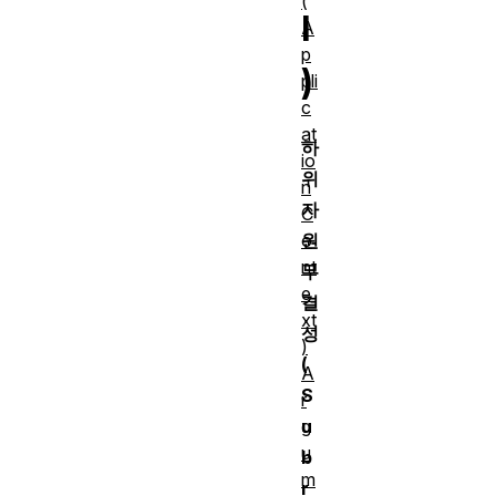
(
I
A
p
)
pli
c
at
하
io
위
n
자
C
o
원
nt
무
e
결
xt
성
)
(
A
S
r
g
u
u
b
m
r