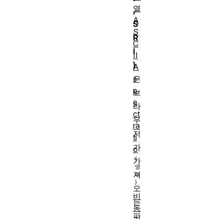
열
,
A
S
S
R
C
I
II
)
A
s
은
p
브
e
라
ct
우
ra
저
ti
가
o
가
져
오
비
는
동
파