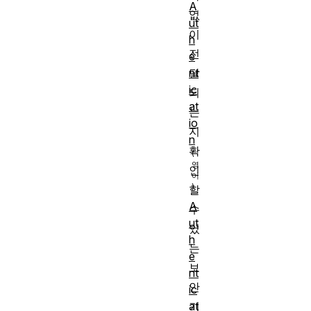
A
없
ut
이
h
전
e
nt
달
ic
되
at
는
io
지
n
확
인
할
A
수
ut
있
h
는
e
보
nt
안
ic
기
at