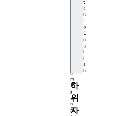
t
s
c
ur
h
e)
t
A
o
J
E
A
n
X
g
A
l
lg
i
o
s
rit
h
h
m
하
A
li
위
g
n
자
m