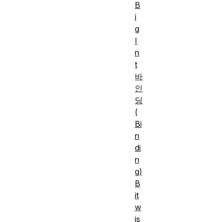
B
i
g
I
n
t
바
인
딩
(
Bi
n
di
n
g)
B
it
w
is