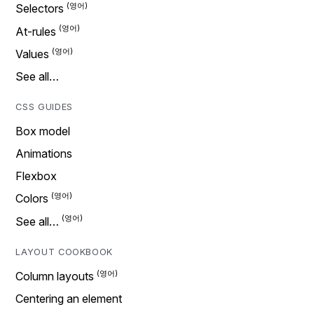
Selectors
At-rules
Values
See all…
CSS GUIDES
Box model
Animations
Flexbox
Colors
See all…
LAYOUT COOKBOOK
Column layouts
Centering an element