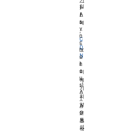
기
일
(
A
(
s
예
y
,
n
C
c
D
hr
N
o
n
)
o
이
u
예
s)
기
A
치
T
않
A
G
은
특
조
성
작