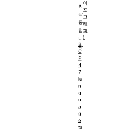
이
써
포
작
그
동
래
합
피
)
니
B
다
C
.
P
4
7
la
n
g
u
a
g
e
ta