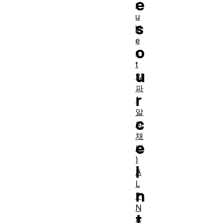
e
s
u
s
bj
e
o
c
t
u
알
파
r
(
알
c
파
채
e
널
)
I
A
L
n
P
N
t
A