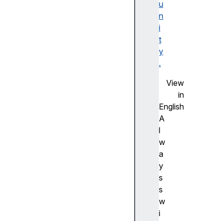
u
F
n
la
i
s
t
h
y
사
.
전
측
View
정
in
(
English
A
A
d
l
v
w
a
a
n
y
c
s
e
s
m
w
e
i
a