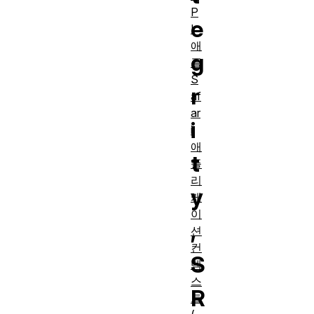
P
e
I
애
g
플
S
r
af
ar
i
i
애
t
플
리
y
케
이
,
션
컨
S
텍
스
R
트