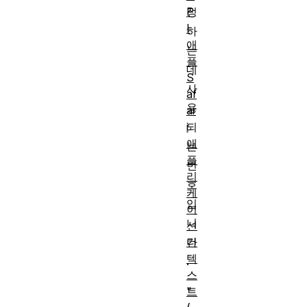
P
정
I
하
애
는
플
데
S
사
af
용
ar
i
되
애
는
플
번
리
호
케
입
이
니
션
컨
다
텍
.
스
트
"