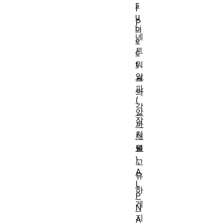
s
I
u
P
bj
네
e
트
c
t
워
알
크
파
의
(
각
알
장
파
치
채
널
를
)
고
A
유
L
하
P
게
N
지
A