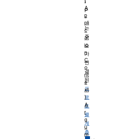
(
I
A
P
p
"
pli
는
c
주
at
io
소
n
가
C
연
o
결
nt
된
e
프
xt
)
로
A
토
r
콜
g
계
u
층
m