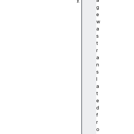
y
a
추
g
상
e
화
w
A
a
c
s
c
t
e
r
nt
a
(
n
악
s
센
l
트
a
)
t
A
e
c
d
c
f
e
r
ss
o