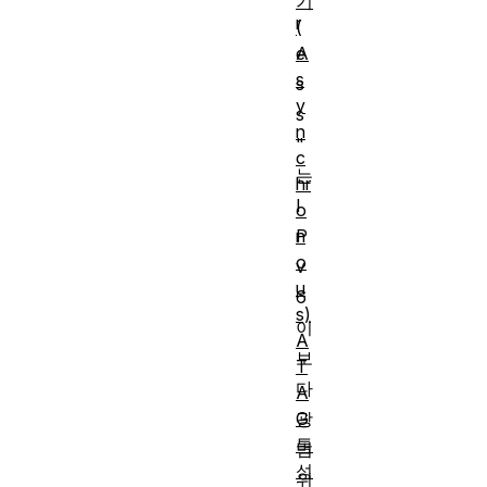
기
r
(
A
e
s
s
y
s
n
"
c
는
hr
I
o
n
P
o
v
u
6
s)
이
A
보
T
다
A
G
광
특
범
성
위