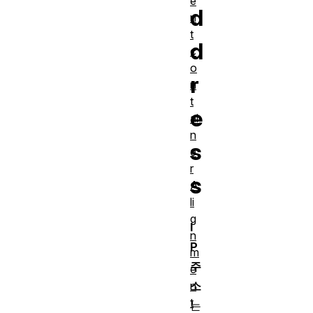
e
d
n
t
d
c
o
r
n
t
e
ai
n
s
e
r
s
A
li
g
I
n
P
m
주
e
n
소
t
는