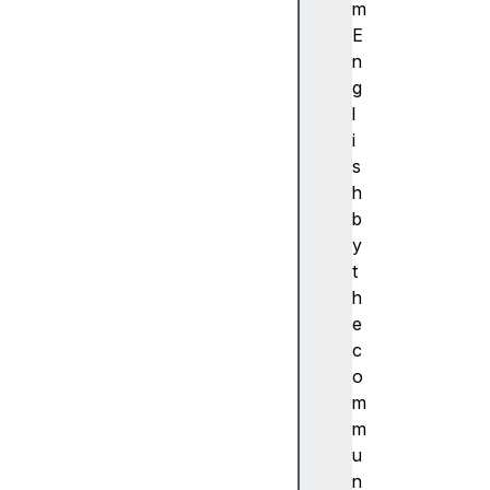
ibi
m
lit
E
y
n
(
g
접
l
근
i
성
s
)
h
접
b
근
y
성
t
트
h
리
e
A
c
c
o
c
m
e
m
s
u
si
n