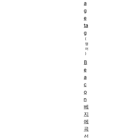
a
g
e
ta
g
B
e
a
c
o
n
베
지
에
곡
선