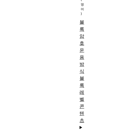
블
록
암
호
운
용
방
식
블
록
레
벨
콘
텐
츠