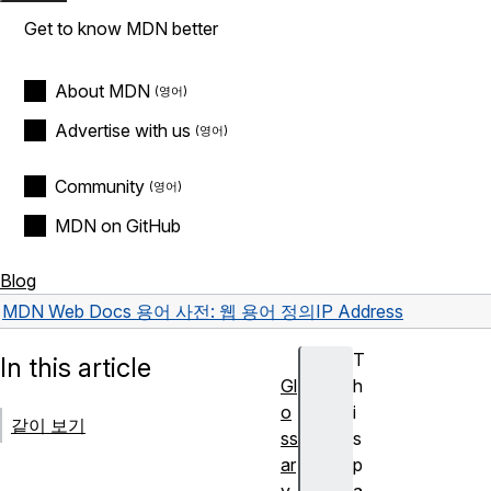
Get to know MDN better
About MDN
Advertise with us
Community
MDN on GitHub
Blog
MDN Web Docs 용어 사전: 웹 용어 정의
IP Address
T
In this article
Gl
h
o
i
같이 보기
ss
s
ar
p