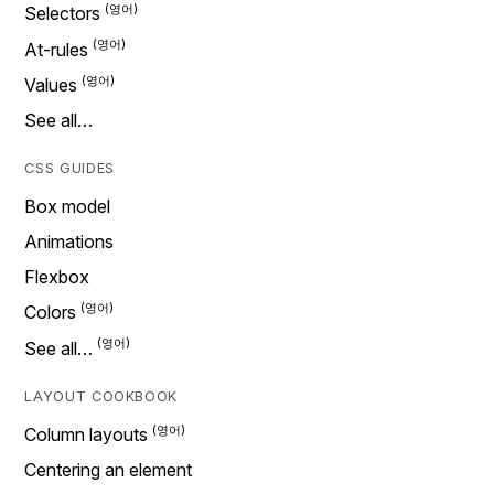
Selectors
At-rules
Values
See all…
CSS GUIDES
Box model
Animations
Flexbox
Colors
See all…
LAYOUT COOKBOOK
Column layouts
Centering an element