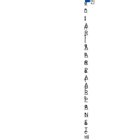
인
e
n
"
t
I
A
n
R
t
I
e
A
r
A
R
n
P
e
A
t
A
P
R
r
P
o
A
N
t
E
o
T
c
배