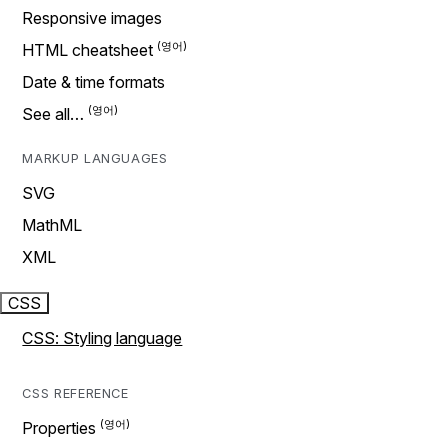
Responsive images
HTML cheatsheet
Date & time formats
See all…
MARKUP LANGUAGES
SVG
MathML
XML
CSS
CSS: Styling language
CSS REFERENCE
Properties