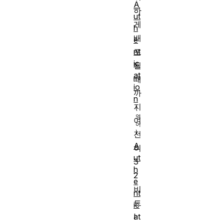
A
하
ut
게
h
배
e
nt
포
ic
될
at
때
io
까
n
지
여
전
A
히
ut
3
h
2
e
비
nt
트
ic
I
at