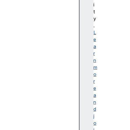
bl
i
e
t
d
y
e
.
s
L
cr
e
ip
a
ti
r
o
n
n
m
o
r
e
a
접
n
근
d
가
j
능
o
한