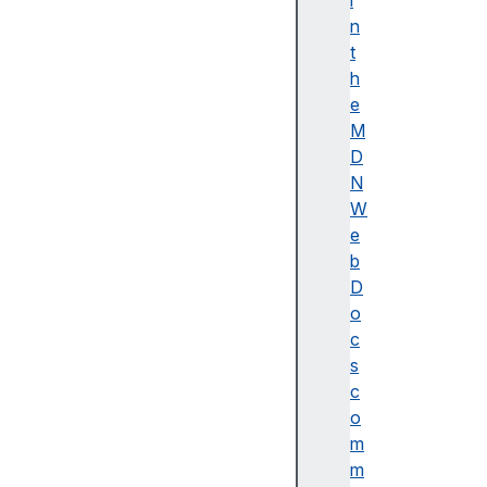
i
이
n
름
t
(
h
A
e
c
M
c
D
e
N
ss
W
ibl
e
e
b
n
D
a
o
m
c
e)
s
A
c
d
o
o
m
b
m
e