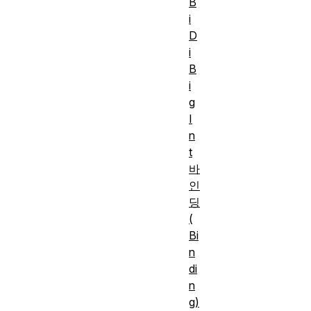
B
i
D
i
B
i
g
I
n
t
바
인
딩
(
Bi
n
di
n
g)