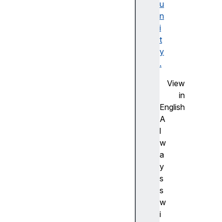
u
F
n
la
i
s
t
h
y
사
.
전
측
View
정
in
(
English
A
A
d
l
v
w
a
a
n
y
c
s
e
s
m
w
e
i
a