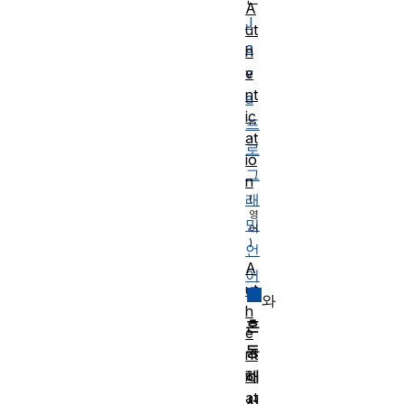
A
J
ut
a
h
e
v
nt
a
ic
프
at
로
io
그
n
래
밍
언
A
어
ut
와
h
혼
e
동
nt
해
ic
at
서