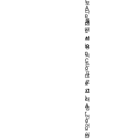
(
로
A
다
p
룰
pli
때
c
at
사
io
용
n
되
C
는
o
프
nt
로
e
xt
그
)
래
A
밍
r
언
g
어
u
이
m