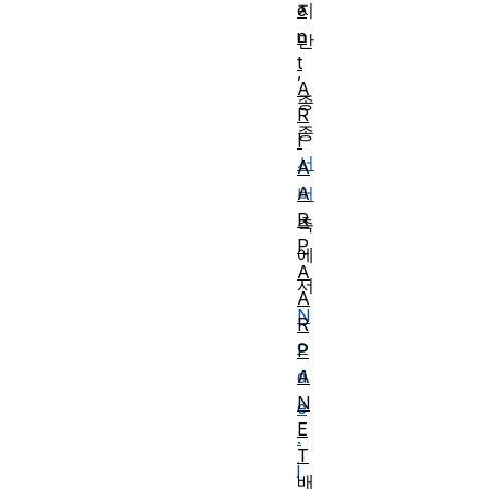
e
지
n
만
t
,
A
종
R
종
I
서
A
A
버
R
측
P
에
A
서
A
N
R
o
P
A
d
N
e
E
.
T
j
배