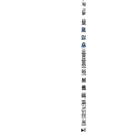
자
들
은
블
D
록
암
O
호
M
운
을
용
통
방
해
식
서
블
록
웹
레
페
벨
이
콘
지
텐
의
츠
내