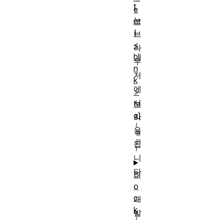
t
e
는
nt
(
브
<
라
bli
우
n
저
k
에
>
서
ta
g)
사
용
됩
니
다
Bl
.
o
c
개
k
발