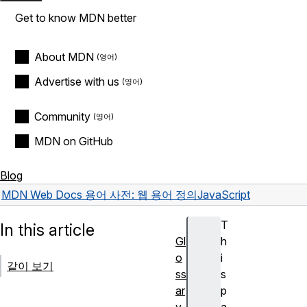
Get to know MDN better
About MDN
Advertise with us
Community
MDN on GitHub
Blog
MDN Web Docs 용어 사전: 웹 용어 정의
JavaScript
T
In this article
Gl
h
o
i
같이 보기
ss
s
ar
p