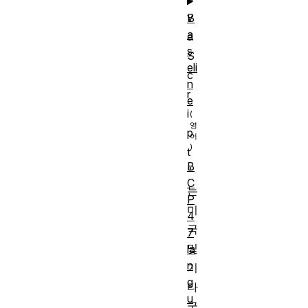
v
B
a
a
s
S
eli
c
n
r
e
i
p
t
B
"
C
는
P
미
4
국
7
및
la
n
기
g
타
u
국