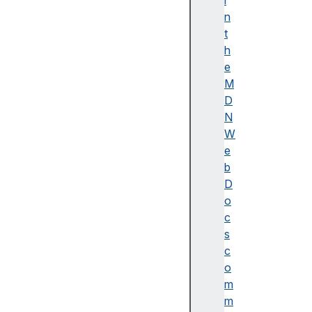
i
이
n
름
t
(
h
A
e
c
M
c
D
e
N
ss
W
ibl
e
e
b
n
D
a
o
m
c
e)
s
A
c
d
o
o
m
b
m
e