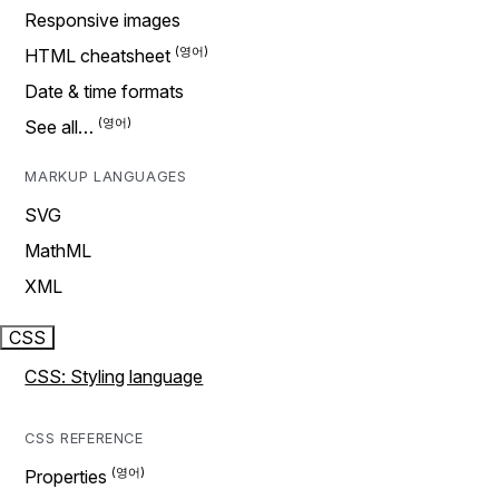
Responsive images
HTML cheatsheet
Date & time formats
See all…
MARKUP LANGUAGES
SVG
MathML
XML
CSS
CSS: Styling language
CSS REFERENCE
Properties