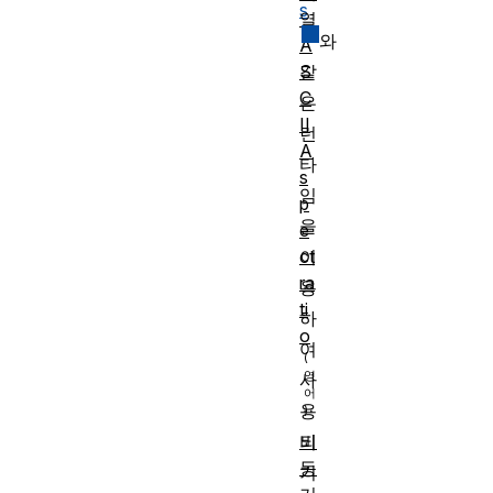
s
열
와
A
S
같
C
은
II
런
A
타
s
임
p
을
e
ct
이
ra
용
ti
하
o
여
사
용
비
되
동
기