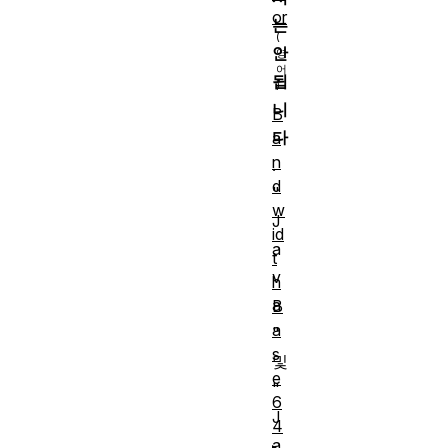
or
는
안
됩
니
B
다
a
n
.
d
"
w
J
id
a
t
v
h
a
B
a
"
s
및
e
"
6
J
4
a