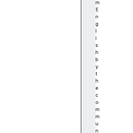
ibi
m
lit
E
y
n
(
g
접
l
근
i
성
s
)
h
접
b
근
y
성
t
트
h
리
e
A
c
c
o
c
m
e
m
s
u
si
n