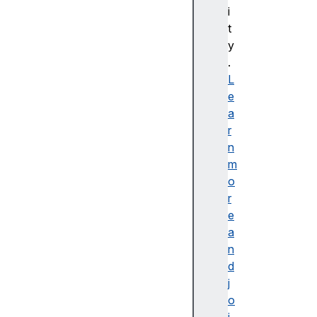
bl
i
e
t
d
y
e
.
s
L
cr
e
ip
a
ti
r
o
n
n
m
o
r
e
a
접
n
근
d
가
j
능
o
한