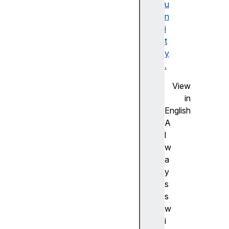
u
F
n
la
i
s
t
h
y
사
.
전
측
View
정
in
(
English
A
A
d
l
v
w
a
a
n
y
c
s
e
s
m
w
e
i
a