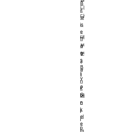
B
니
it
다
w
.
is
e
대
fl
부
a
g
분
s
J
B
a
li
v
n
a
k
S
bli
n
c
k
r
el
i
e
p
m