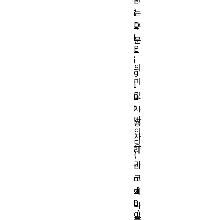
B
는
i
D
구
i
문
B
,
i
의
g
미
I
및
n
t
사
바
용
인
사
딩
례
(
가
Bi
크
n
di
게
n
다
g)
릅