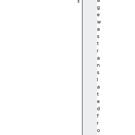
y
a
추
g
상
e
화
w
A
a
c
s
c
t
e
r
nt
a
(
n
악
s
센
l
트
a
)
t
A
e
c
d
c
f
e
r
ss
o