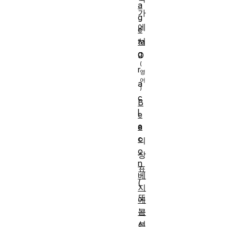
a
가
g
에
e
서
ta
g
O
r
a
c
B
l
e
e
a
c
의
o
상
n
표
베
(
지
또
에
는
곡
선
등