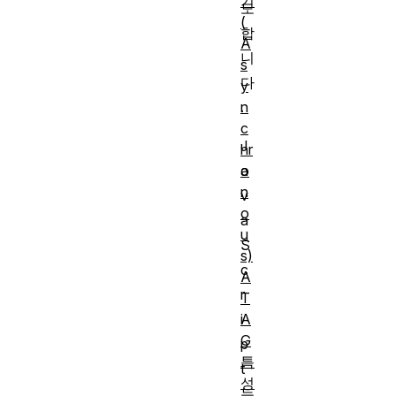
기
도
(
합
A
니
s
다
y
n
.
c
J
hr
o
a
n
v
o
a
u
S
s)
c
A
r
T
A
i
G
p
특
t
성
는