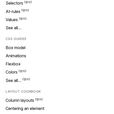
Selectors
At-rules
Values
See all…
CSS GUIDES
Box model
Animations
Flexbox
Colors
See all…
LAYOUT COOKBOOK
Column layouts
Centering an element