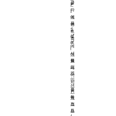
클
P
라
I
애
이
플
언
S
트
af
측
ar
에
i
서
애
플
웹
리
페
케
이
이
지
션
를
컨
동
텍
스
적
트
으