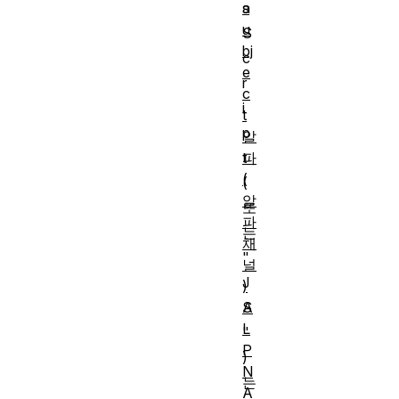
s
a
u
S
bj
c
e
r
c
i
t
p
알
파
t
(
(
알
또
파
는
채
"
널
J
)
A
S
L
"
P
)
N
는
A