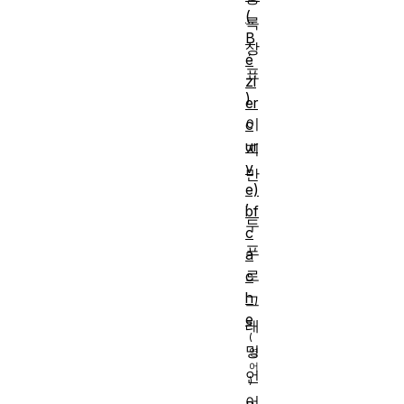
(
록
B
상
é
표
zi
)
er
이
c
ur
지
v
만
e)
,
bf
두
c
프
a
로
c
h
그
e
래
밍
언
어