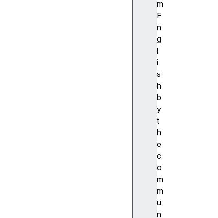
ibi
m
lit
E
y
n
(
g
접
l
근
i
성
s
)
h
접
b
근
y
성
t
트
h
리
e
A
c
c
o
c
m
e
m
s
u
si
n