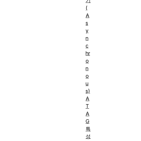
기
(
A
s
y
n
c
hr
o
n
o
u
s)
A
T
A
G
특
성