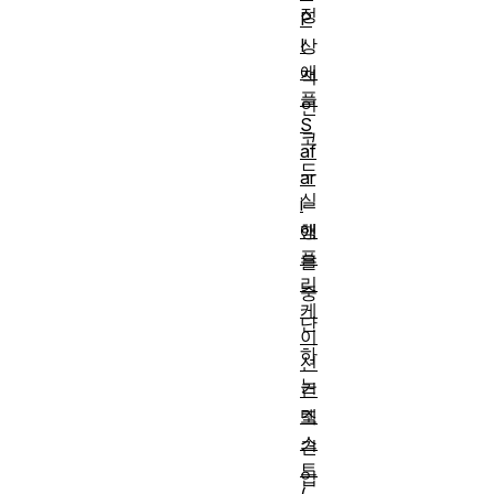
정
P
I
상
애
적
플
인
S
코
af
드
ar
실
i
애
행
플
을
리
중
케
단
이
하
션
는
컨
텍
조
스
건
트
입