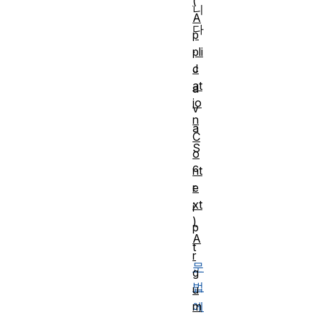
(
니
A
다
p
.
pli
c
J
at
a
io
v
n
a
C
S
o
c
nt
e
r
xt
i
)
p
A
t
r
문
g
법
u
m
에