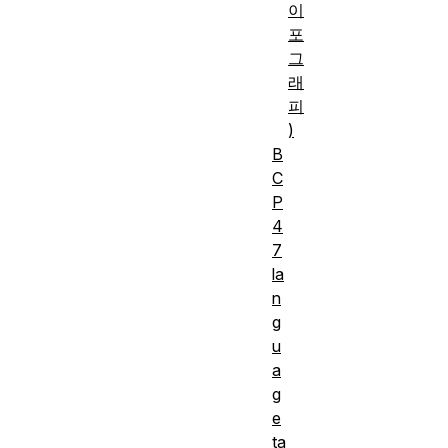
이
포
그
래
피
)
B
C
P
4
7
la
n
g
u
a
g
e
ta