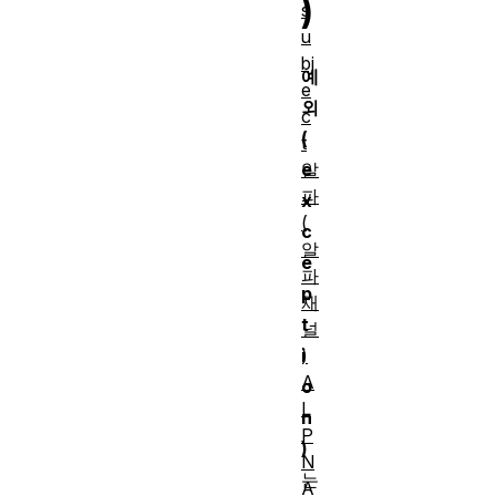
)
s
u
bj
예
e
외
c
(
t
알
e
파
x
(
c
알
e
파
p
채
t
널
)
i
A
o
L
n
P
)
N
는
A