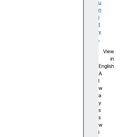
u
F
n
la
i
s
t
h
y
사
.
전
측
View
정
in
(
English
A
A
d
l
v
w
a
a
n
y
c
s
e
s
m
w
e
i
a