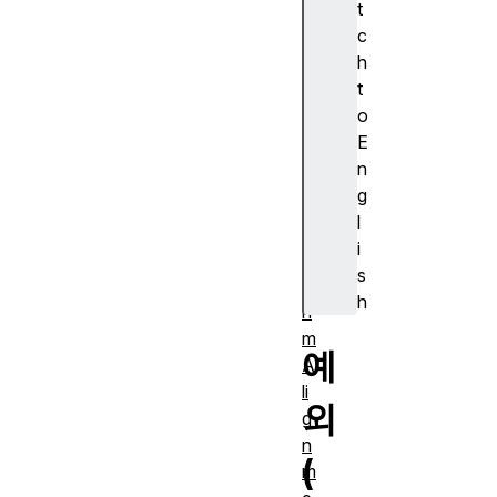
t
s
c
ur
h
e)
t
A
o
J
E
A
n
X
g
A
l
lg
i
o
s
rit
h
h
m
예
A
li
외
g
n
(
m