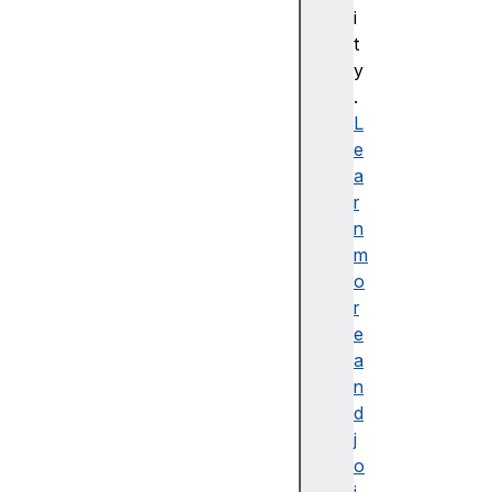
bl
i
e
t
d
y
e
.
s
L
cr
e
ip
a
ti
r
o
n
n
m
o
r
e
a
접
n
근
d
가
j
능
o
한