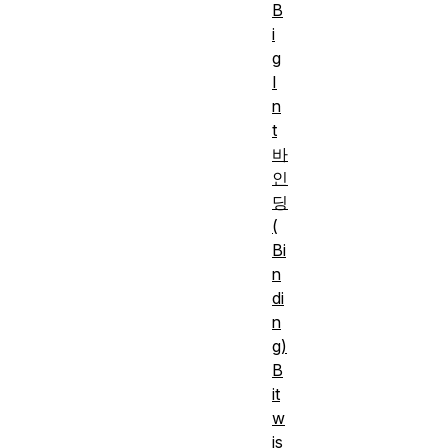
B
i
g
I
n
t
바
인
딩
(
Bi
n
di
n
g)
B
it
w
is