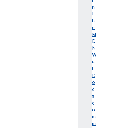
i
이
n
름
t
(
h
A
e
c
M
c
D
e
N
ss
W
ibl
e
e
b
n
D
a
o
m
c
e)
s
A
c
d
o
o
m
b
m
e