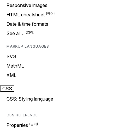
Responsive images
HTML cheatsheet
Date & time formats
See all…
MARKUP LANGUAGES
SVG
MathML
XML
CSS
CSS: Styling language
CSS REFERENCE
Properties