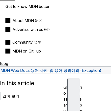
Get to know MDN better
About MDN
Advertise with us
Community
MDN on GitHub
Blog
MDN Web Docs 용어 사전: 웹 용어 정의
예외 (Exception)
T
In this article
Gl
h
o
i
같이 보기
ss
s
ar
p