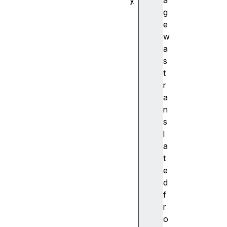
y
a
추
g
상
e
화
w
A
a
c
s
c
t
e
r
nt
a
(
n
악
s
센
l
트
a
)
t
A
e
c
d
c
f
e
r
ss
o