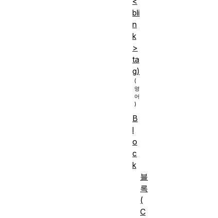
<
bli
n
k
>
ta
g)
B
l
o
c
k
블
록
(
C