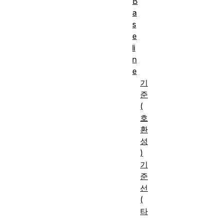
B
a
s
e
li
n
e
기
준
(
호
환
성
)
기
준
선
(
타