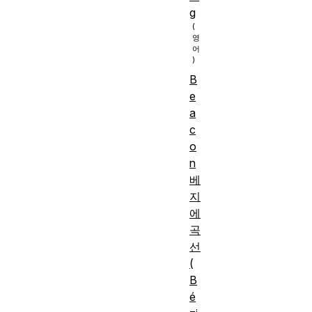
g
B
e
a
c
o
n
베
지
에
곡
선
(
B
é