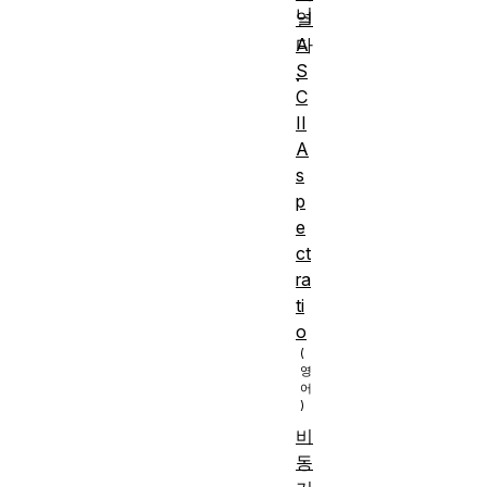
니
열
A
다
S
.
C
II
A
s
p
e
ct
ra
ti
o
비
동