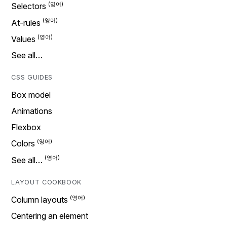
Selectors
At-rules
Values
See all…
CSS GUIDES
Box model
Animations
Flexbox
Colors
See all…
LAYOUT COOKBOOK
Column layouts
Centering an element