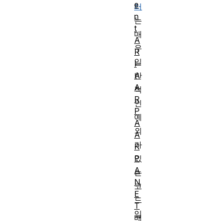
e
러
n
는
t
매
A
우
R
일
I
A
반
A
적
R
인
P
예
A
외
A
가
R
P
있
A
는
N
코
E
드
T
입
배