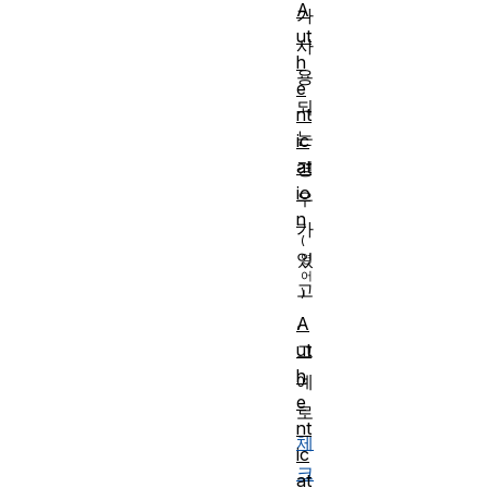
A
가
ut
사
h
용
e
되
nt
는
ic
at
경
io
우
n
가
있
고
,
A
ut
그
h
예
e
로
nt
체
ic
크
at