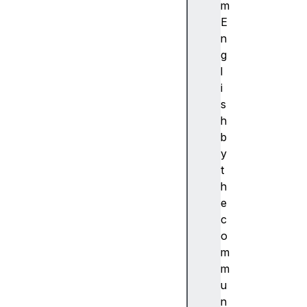
ibi
m
lit
E
y
n
(
g
접
l
근
i
성
s
)
h
접
b
근
y
성
t
트
h
리
e
A
c
c
o
c
m
e
m
s
u
si
n