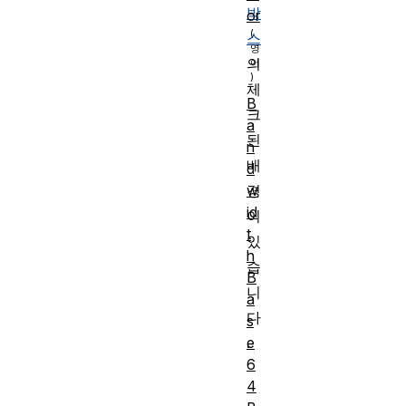
박
or
스
의
체
B
크
a
된
n
배
d
w
경
id
이
t
있
h
습
B
니
a
다
s
e
.
6
4