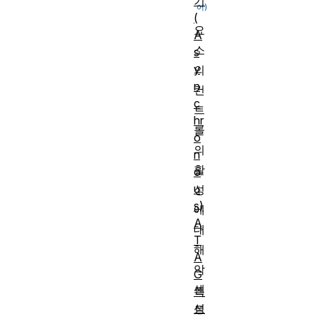
기
(
요
A
소
s
y
의
n
컨
c
트
hr
롤
o
의
n
활
o
u
성
s)
에
A
대
T
해
A
악
G
센
특
성
트