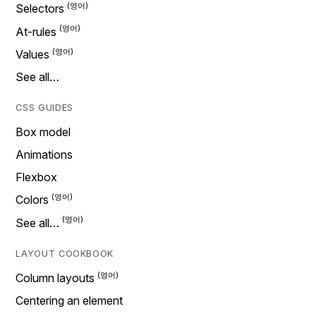
Selectors
At-rules
Values
See all…
CSS GUIDES
Box model
Animations
Flexbox
Colors
See all…
LAYOUT COOKBOOK
Column layouts
Centering an element