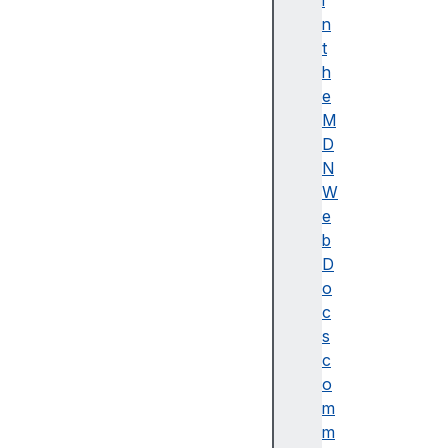
i
이
n
름
t
(
h
A
e
c
M
c
D
e
N
ss
W
ibl
e
e
b
n
D
a
o
m
c
e)
s
A
c
d
o
o
m
b
m
e