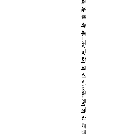
많
e
은
n
t
플
A
랫
R
폼
I
의
A
시
A
각
R
P
적
A
스
A
타
R
일
P
에
A
서
N
E
존
T
재
배