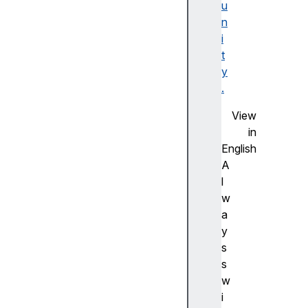
u
F
n
la
i
s
t
h
y
사
.
전
측
View
정
in
(
English
A
A
d
l
v
w
a
a
n
y
c
s
e
s
m
w
e
i
a