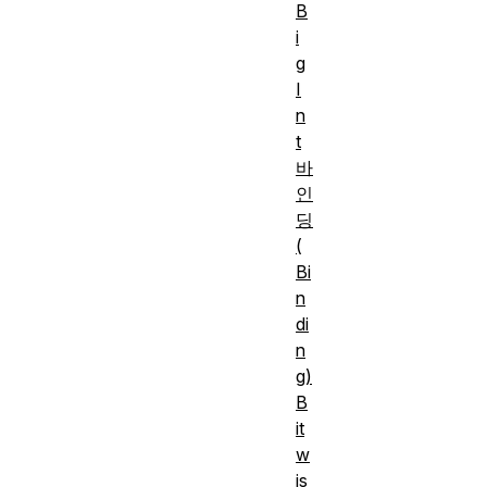
B
i
g
I
n
t
바
인
딩
(
Bi
n
di
n
g)
B
it
w
is