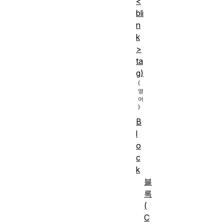
<
bli
n
k
>
ta
g)
B
l
o
c
k
블
록
(
C