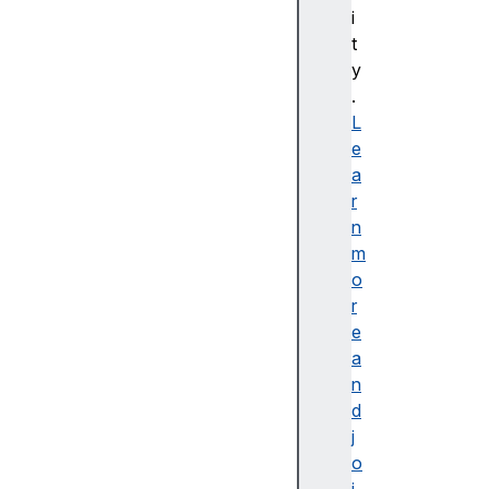
bl
i
e
t
d
y
e
.
s
L
cr
e
ip
a
ti
r
o
n
n
m
o
r
e
a
접
n
근
d
가
j
능
o
한