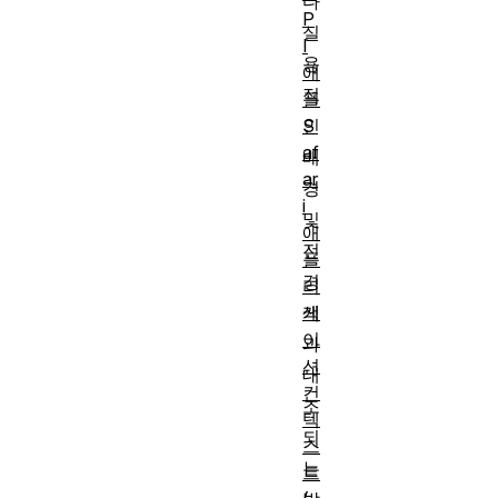
다
P
실
I
용
애
적
플
S
인
af
배
ar
경
i
및
애
전
플
경
리
케
색
이
과
션
대
컨
조
텍
되
스
는
트