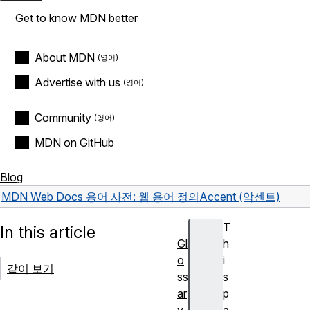
Get to know MDN better
About MDN
Advertise with us
Community
MDN on GitHub
Blog
MDN Web Docs 용어 사전: 웹 용어 정의
Accent (악센트)
T
In this article
Gl
h
o
i
같이 보기
ss
s
ar
p