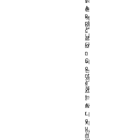
(
밝
A
은
p
색
pli
입
c
니
at
다
io
n
.
C
이
o
는
nt
전
e
부
xt
는
)
A
아
r
니
g
지
u
만
m