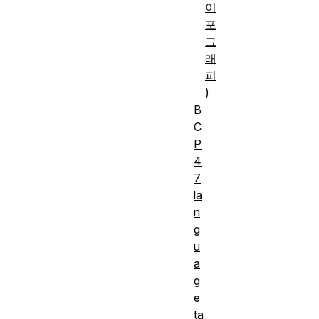
이
포
그
래
피
)
B
C
P
4
7
la
n
g
u
a
g
e
ta