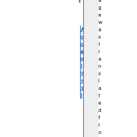
y
a
추
g
상
e
화
w
A
a
c
s
c
t
e
r
nt
a
(
n
악
s
센
l
트
a
)
t
A
e
c
d
c
f
e
r
ss
o