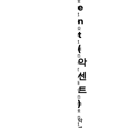
e
e
n
t
n
c
o
t
n
t
(
ai
n
악
e
r
센
A
li
트
g
n
)
m
e
n
악
t