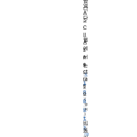
합
열
니
A
다
S
.
C
II
웹
A
에
s
p
서
e
는
ct
<
ra
i
ti
n
o
p
u
t
비
>
동