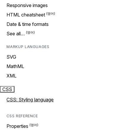
Responsive images
HTML cheatsheet
Date & time formats
See all…
MARKUP LANGUAGES
SVG
MathML
XML
CSS
CSS: Styling language
CSS REFERENCE
Properties