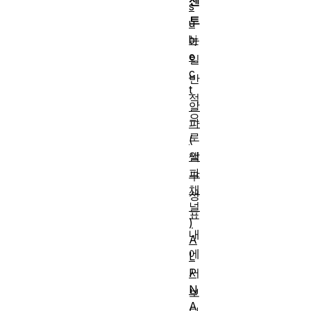
센
s
트
u
bj
는
e
일
c
반
t
적
알
으
파
로
(
알
색
파
구
채
성
널
표
)
내
A
에
L
P
서
N
보
A