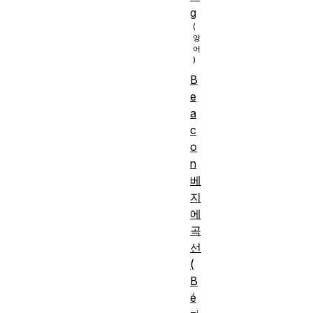
g
B
e
a
c
o
n
베
지
에
곡
선
(
B
é