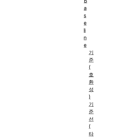
B
a
s
e
li
n
e
기
준
(
호
환
성
)
기
준
선
(
타