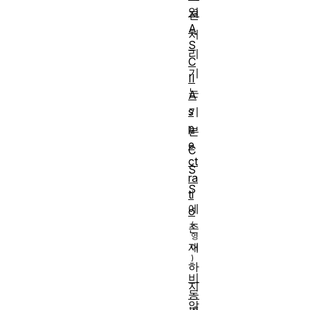
열
전
A
처
S
리
C
기
II
는
A
s
기
p
본
e
C
ct
S
ra
S
ti
에
o
존
재
하
비
지
동
않