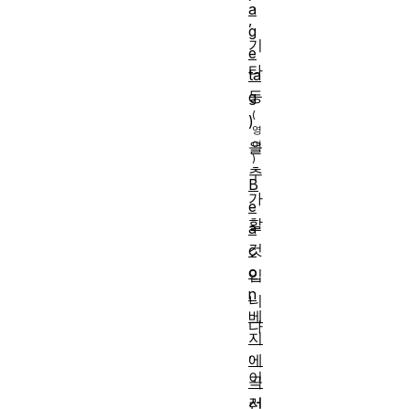
a
,
g
기
e
타
ta
등
g
)
을
추
B
가
e
할
a
것
c
o
입
n
니
베
다
지
,
에
이
곡
러
선