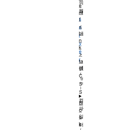
의
e
웹
nt
s
(
<
e
bli
r
n
v
k
e
>
r
ta
에
g)
C
S
S
컴
Bl
파
o
일
c
k
러