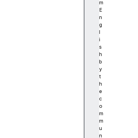
ibi
m
lit
E
y
n
(
g
접
l
근
i
성
s
)
h
접
b
근
y
성
t
트
h
리
e
A
c
c
o
c
m
e
m
s
u
si
n