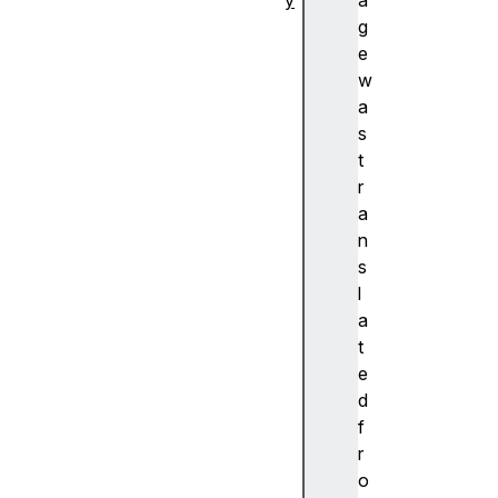
y
a
추
g
상
e
화
w
A
a
c
s
c
t
e
r
nt
a
(
n
악
s
센
l
트
a
)
t
A
e
c
d
c
f
e
r
ss
o