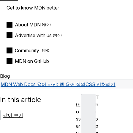
Get to know MDN better
About MDN
Advertise with us
Community
MDN on GitHub
Blog
MDN Web Docs 용어 사전: 웹 용어 정의
CSS 전처리기
T
In this article
Gl
h
o
i
같이 보기
ss
s
ar
p