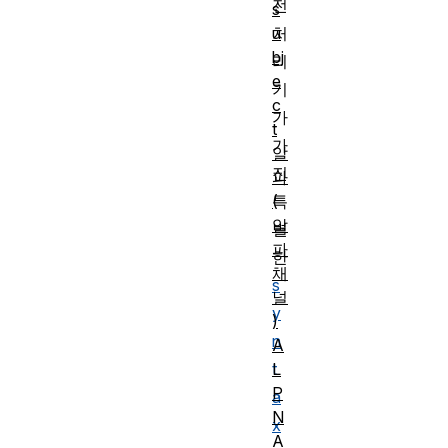
전
s
u
처
bj
리
e
기
c
가
t
가
알
진
파
(
특
알
별
파
한
채
s
널
y
)
n
A
L
t
P
a
N
x
A