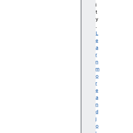
bl
i
e
t
d
y
e
.
s
L
cr
e
ip
a
ti
r
o
n
n
m
o
r
e
a
접
n
근
d
가
j
능
o
한