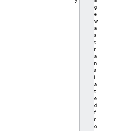
y
a
추
g
상
e
화
w
A
a
c
s
c
t
e
r
nt
a
(
n
악
s
센
l
트
a
)
t
A
e
c
d
c
f
e
r
ss
o