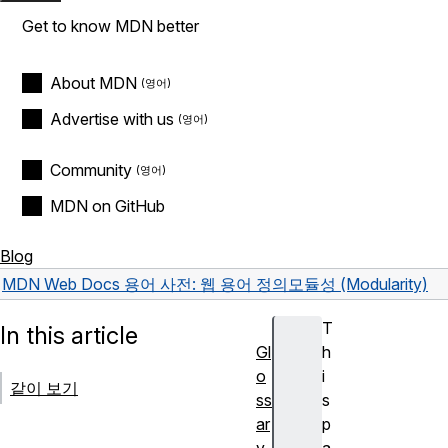
Get to know MDN better
About MDN
Advertise with us
Community
MDN on GitHub
Blog
MDN Web Docs 용어 사전: 웹 용어 정의
모듈성 (Modularity)
T
In this article
Gl
h
o
i
같이 보기
ss
s
ar
p