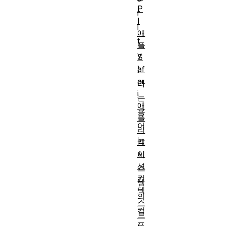
P
r
I
i
애
t
플
y
S
af
)
ar
라
i
는
애
용
플
어
리
는
케
이
시
션
스
컨
템
텍
의
스
컴
트
포