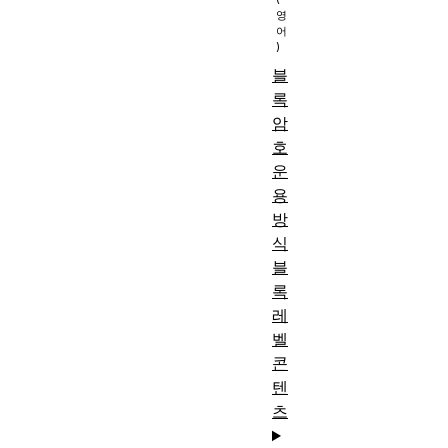
블
록
암
호
운
용
방
식
블
록
레
벨
콘
텐
츠