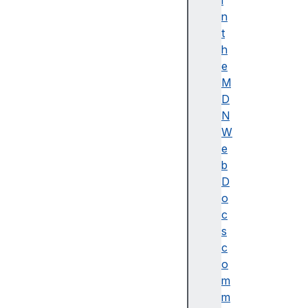
i
이
n
름
t
(
h
A
e
c
M
c
D
e
N
ss
W
ibl
e
e
b
n
D
a
o
m
c
e)
s
A
c
d
o
o
m
b
m
e