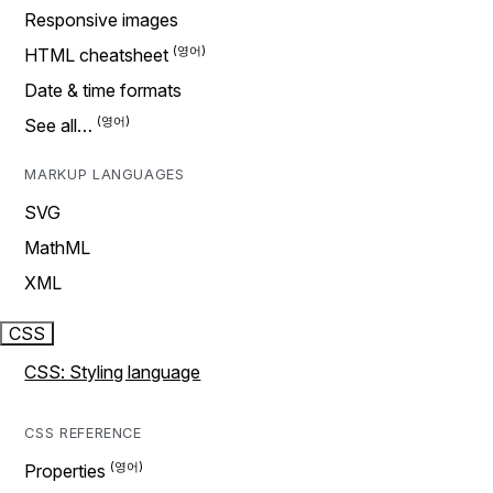
Responsive images
HTML cheatsheet
Date & time formats
See all…
MARKUP LANGUAGES
SVG
MathML
XML
CSS
CSS: Styling language
CSS REFERENCE
Properties