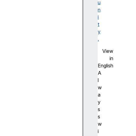
u
F
n
la
i
s
t
h
y
사
.
전
측
View
정
in
(
English
A
A
d
l
v
w
a
a
n
y
c
s
e
s
m
w
e
i
a