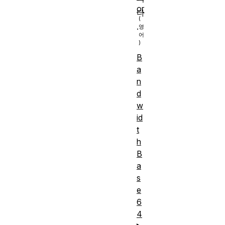
or
다
.
B
a
n
d
w
id
t
h
B
a
s
e
6
4