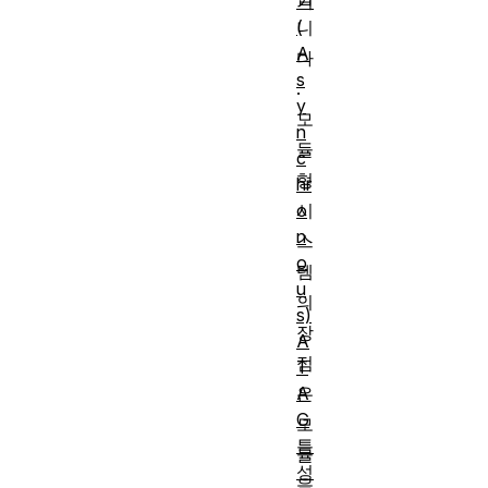
기
(
니
A
다
s
.
y
모
n
듈
c
형
hr
o
시
n
스
o
템
u
의
s)
장
A
점
T
A
은
G
모
특
듈
성
을