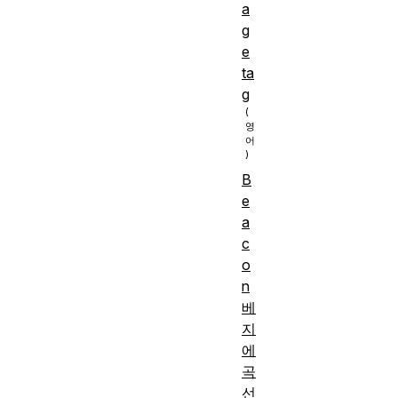
a
g
e
ta
g
B
e
a
c
o
n
베
지
에
곡
선