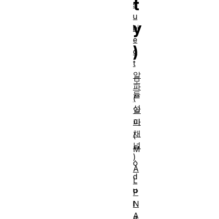
t
s
u
y
bj
e
)
c
t
알
모
파
듈
(
성
알
파
이
채
(
널
M
)
o
A
d
L
u
P
N
l
A
a