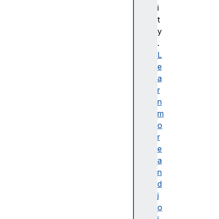
bl
i
e
t
d
y
e
.
s
L
cr
e
ip
a
ti
r
o
n
n
m
o
r
e
a
접
n
근
d
가
j
능
o
한