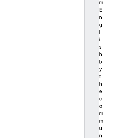
ibi
m
lit
E
y
n
(
g
접
l
근
i
성
s
)
h
접
b
근
y
성
t
트
h
리
e
A
c
c
o
c
m
e
m
s
u
si
n