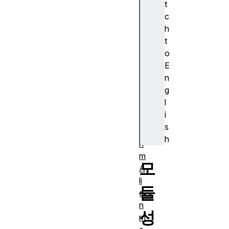
t
s
c
ur
h
e)
t
A
o
J
E
A
n
X
g
A
l
lg
i
o
s
rit
h
h
m
모
A
li
듈
g
n
성
m