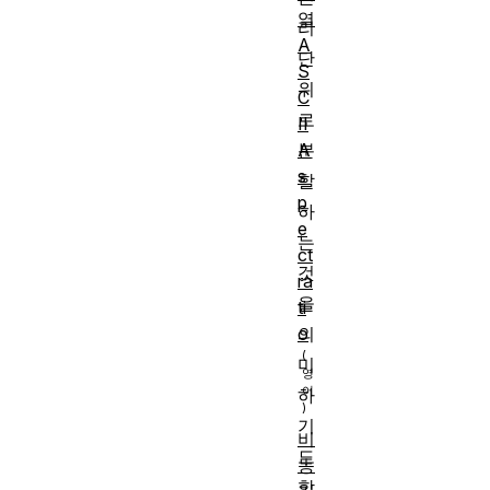
열
리
A
단
S
위
C
로
II
A
분
s
할
p
하
e
는
ct
것
ra
을
ti
o
의
미
하
기
비
도
동
합