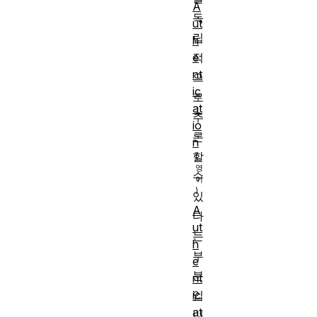
A
독
ut
립
h
e
적
nt
으
ic
로
at
추
io
론
n
할
수
있
A
다
ut
는
h
부
e
분
nt
입
ic
at
니