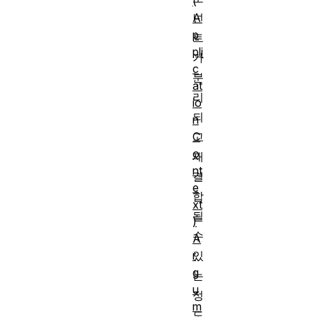
(
A
넌
p
트
pli
가
c
분
at
리
io
되
n
C
고
o
재
nt
결
e
합
xt
될
)
수
A
r
있
g
는
u
정
m
도