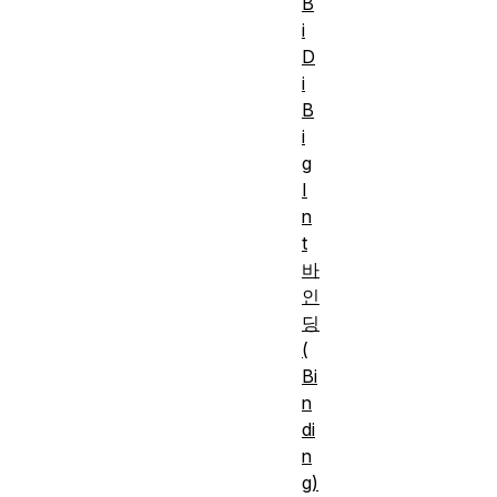
B
i
D
i
B
i
g
I
n
t
바
인
딩
(
Bi
n
di
n
g)