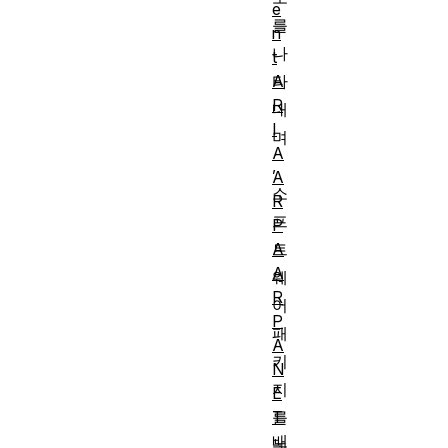
e
를
n
나
t
A
타
R
내
I
며
A
,
A
소
R
프
P
A
트
A
웨
R
어
P
패
A
키
N
지
E
T
를
배
논