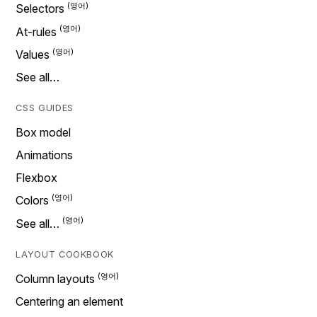
Selectors
At-rules
Values
See all…
CSS GUIDES
Box model
Animations
Flexbox
Colors
See all…
LAYOUT COOKBOOK
Column layouts
Centering an element