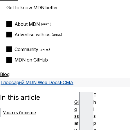
Get to know MDN better
About MDN
Advertise with us
Community
MDN on GitHub
Blog
Глоссарий MDN Web Docs
ECMA
T
In this article
Gl
h
o
i
Узнать больше
ss
s
ar
p