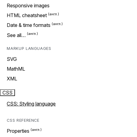
Responsive images
HTML cheatsheet
Date & time formats
See all…
MARKUP LANGUAGES
SVG
MathML
XML
CSS
CSS: Styling language
CSS REFERENCE
Properties