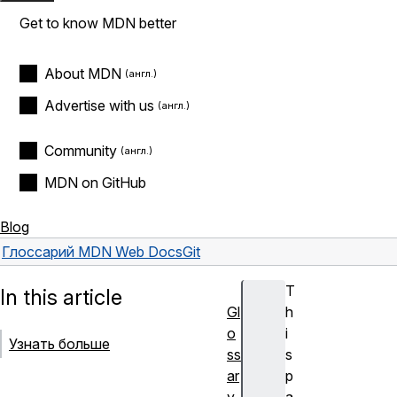
Get to know MDN better
About MDN
Advertise with us
Community
MDN on GitHub
Blog
Глоссарий MDN Web Docs
Git
T
In this article
Gl
h
o
i
Узнать больше
ss
s
ar
p