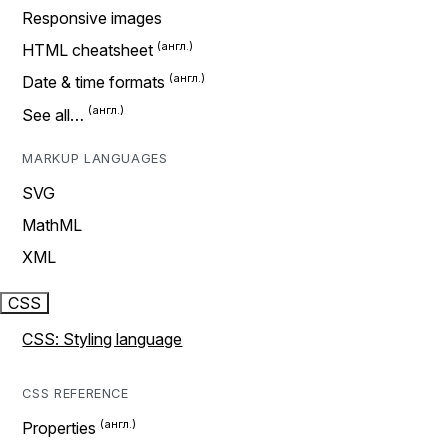
Responsive images
HTML cheatsheet
Date & time formats
See all…
MARKUP LANGUAGES
SVG
MathML
XML
CSS
CSS: Styling language
CSS REFERENCE
Properties