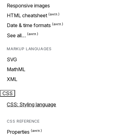
Responsive images
HTML cheatsheet
Date & time formats
See all…
MARKUP LANGUAGES
SVG
MathML
XML
CSS
CSS: Styling language
CSS REFERENCE
Properties