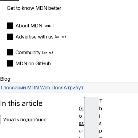
Get to know MDN better
About MDN
Advertise with us
Community
MDN on GitHub
Blog
Глоссарий MDN Web Docs
Атрибут
T
In this article
Gl
h
o
i
Узнать подробнее
ss
s
ar
p