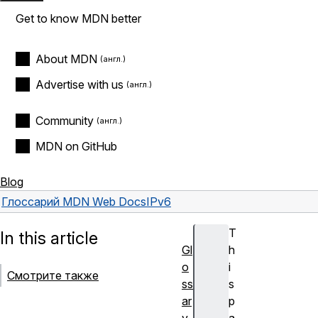
Get to know MDN better
About MDN
Advertise with us
Community
MDN on GitHub
Blog
Глоссарий MDN Web Docs
IPv6
T
In this article
Gl
h
o
i
Смотрите также
ss
s
ar
p