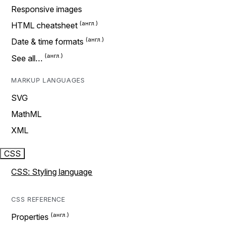
Responsive images
HTML cheatsheet
Date & time formats
See all…
MARKUP LANGUAGES
SVG
MathML
XML
CSS
CSS: Styling language
CSS REFERENCE
Properties