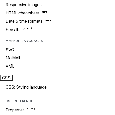
Responsive images
HTML cheatsheet
Date & time formats
See all…
MARKUP LANGUAGES
SVG
MathML
XML
CSS
CSS: Styling language
CSS REFERENCE
Properties