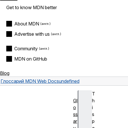
Get to know MDN better
About MDN
Advertise with us
Community
MDN on GitHub
Blog
Глоссарий MDN Web Docs
undefined
T
Gl
h
o
i
ss
s
ar
p