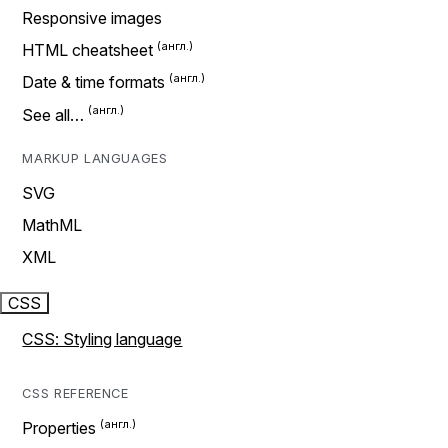
Responsive images
HTML cheatsheet
Date & time formats
See all…
MARKUP LANGUAGES
SVG
MathML
XML
CSS
CSS: Styling language
CSS REFERENCE
Properties