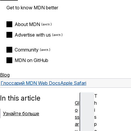
Get to know MDN better
About MDN
Advertise with us
Community
MDN on GitHub
Blog
Глоссарий MDN Web Docs
Apple Safari
T
In this article
Gl
h
o
i
Узнайте больше
ss
s
ar
p