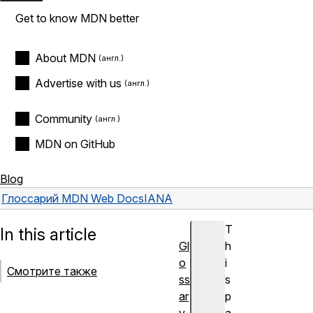
Get to know MDN better
About MDN
Advertise with us
Community
MDN on GitHub
Blog
Глоссарий MDN Web Docs
IANA
T
In this article
Gl
h
o
i
Смотрите также
ss
s
ar
p