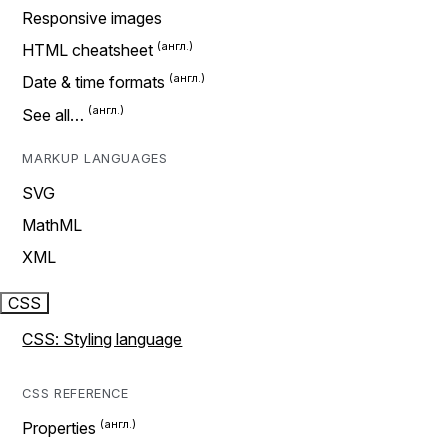
Responsive images
HTML cheatsheet
Date & time formats
See all…
MARKUP LANGUAGES
SVG
MathML
XML
CSS
CSS: Styling language
CSS REFERENCE
Properties