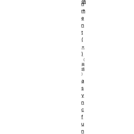
值
n
。
m
e
n
t
(
=
)
a
s
y
n
c
f
u
n