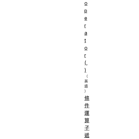
o
p
e
r
a
t
o
r
(,
)
條
件
運
算
子
遞