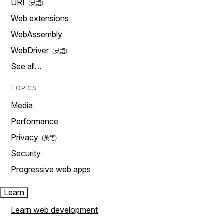
URI
Web extensions
WebAssembly
WebDriver
See all…
TOPICS
Media
Performance
Privacy
Security
Progressive web apps
Learn
Learn web development