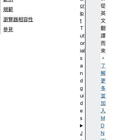
cr
從
規範
ip
英
瀏覽器相容性
t
文
T
翻
參見
ut
譯
or
而
ial
來
s
。
a
了
n
解
d
更
g
多
ui
並
d
加
e
入
s
M
D
J
N