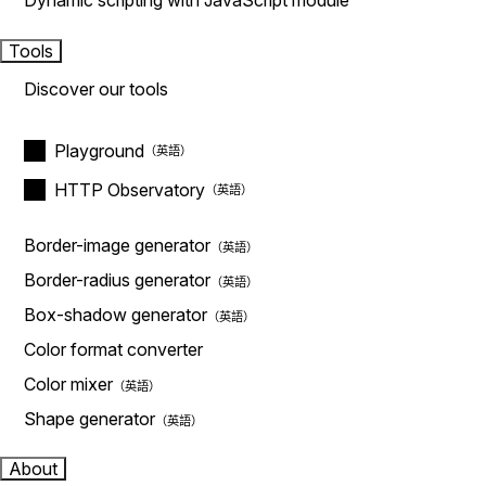
Dynamic scripting with JavaScript module
Tools
Discover our tools
Playground
HTTP Observatory
Border-image generator
Border-radius generator
Box-shadow generator
Color format converter
Color mixer
Shape generator
About