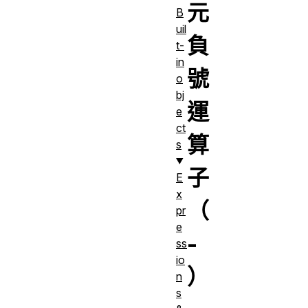
元
B
uil
負
t-
in
號
o
bj
運
e
ct
算
s
子
E
x
（
pr
e
-
ss
io
）
n
s