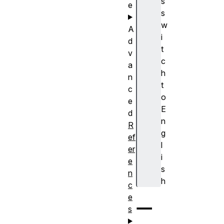
s
e
s
w
A
i
d
t
v
c
a
h
n
t
c
o
e
E
d
n
R
g
ef
l
er
i
e
s
n
h
c
e
一
s