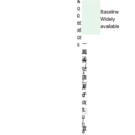
&
o
Baseline
p
Widely
er
available
at
or
一
s
加
元
法
負
（
號
+
運
）
算
A
子
d
di
（
ti
-
o
）
n
置
a