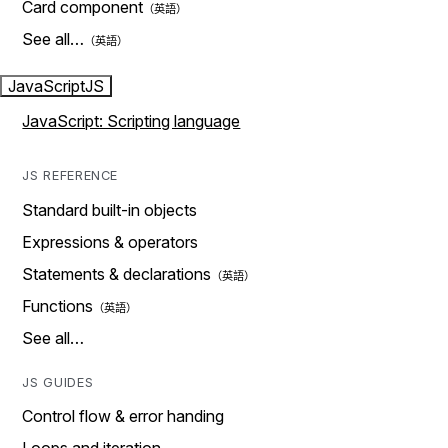
Card component
See all…
JavaScript
JS
JavaScript: Scripting language
JS REFERENCE
Standard built-in objects
Expressions & operators
Statements & declarations
Functions
See all…
JS GUIDES
Control flow & error handing