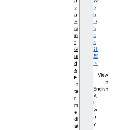
a
W
v
e
a
b
S
D
cr
o
ip
c
t
s
G
社
ui
群
d
。
e
View
in
In
English
te
A
r
l
m
w
e
a
di
y
at