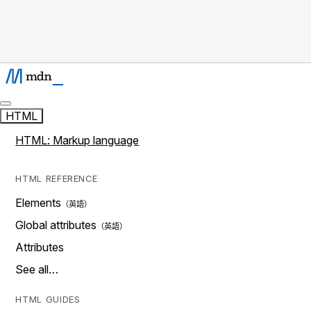
HTML
HTML: Markup language
HTML REFERENCE
Elements
Global attributes
Attributes
See all…
HTML GUIDES