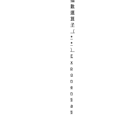
數
運
算
子
（
*
*
）
E
x
p
o
n
e
n
ti
a
ti