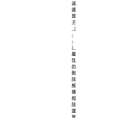
減
運
算
子
（
-
-
）
屬
性
的
刪
除
解
構
相
除
運
算