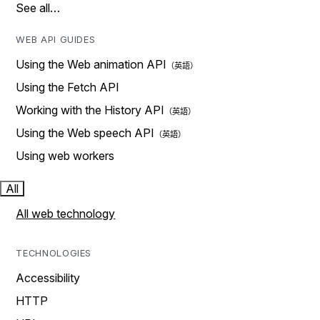
See all…
WEB API GUIDES
Using the Web animation API
Using the Fetch API
Working with the History API
Using the Web speech API
Using web workers
All
All web technology
TECHNOLOGIES
Accessibility
HTTP