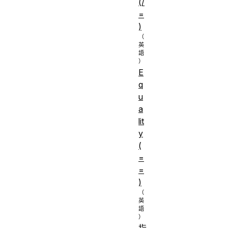
(/
=
)
E
q
u
a
lit
y
(
=
=
)
指