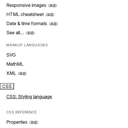
Responsive images
HTML cheatsheet
Date & time formats
See all…
MARKUP LANGUAGES
SVG
MathML
XML
CSS
CSS: Styling language
CSS REFERENCE
Properties