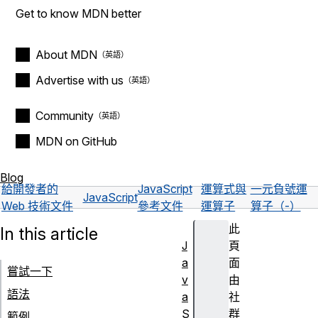
Get to know MDN better
About MDN
Advertise with us
Community
MDN on GitHub
Blog
給開發者的
JavaScript
運算式與
一元負號運
JavaScript
Web 技術文件
參考文件
運算子
算子（-）
此
In this article
J
頁
a
面
嘗試一下
v
由
語法
a
社
S
群
範例