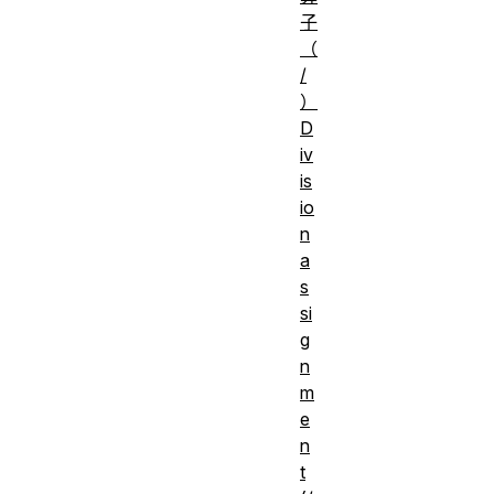
子
（
/
）
D
iv
is
io
n
a
s
si
g
n
m
e
n
t