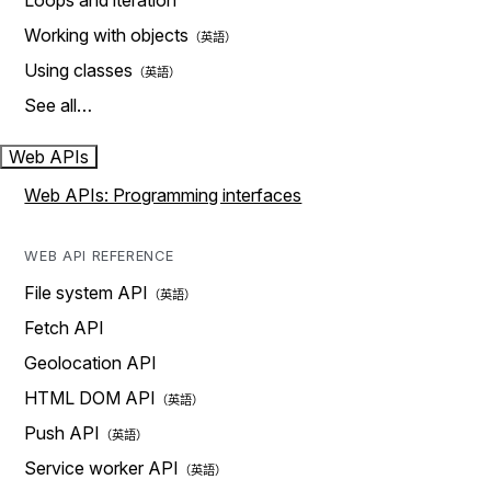
Loops and iteration
Working with objects
Using classes
See all…
Web APIs
Web APIs: Programming interfaces
WEB API REFERENCE
File system API
Fetch API
Geolocation API
HTML DOM API
Push API
Service worker API