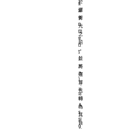
於
s
si
運
g
算
n
元
m
之
e
前
n
，
t
(
並
+
將
=
運
)
算
元
轉
A
為
s
其
si
負
g