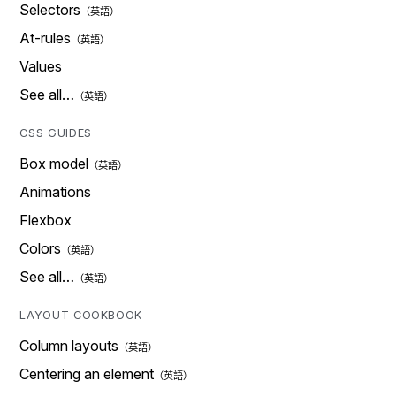
Selectors
At-rules
Values
See all…
CSS GUIDES
Box model
Animations
Flexbox
Colors
See all…
LAYOUT COOKBOOK
Column layouts
Centering an element