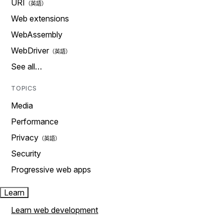
URI
Web extensions
WebAssembly
WebDriver
See all…
TOPICS
Media
Performance
Privacy
Security
Progressive web apps
Learn
Learn web development