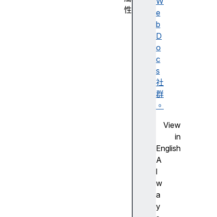
W
性
e
[
b
S
D
y
o
m
c
b
s
o
社
l
群
.
。
s
View
p
in
e
English
c
A
i
l
e
w
s
a
]
y