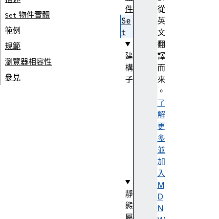
件
從
物件實體
Set
Se
英
範例
t
文
翻
規範
建
譯
瀏覽器相容性
構
而
參見
子
來
S
。
e
了
t
解
(
更
)
多
並
加
入
M
靜
D
態
N
屬