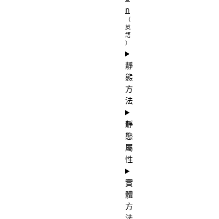
n
靜
態
方
法
靜
態
屬
性
實
體
方
法