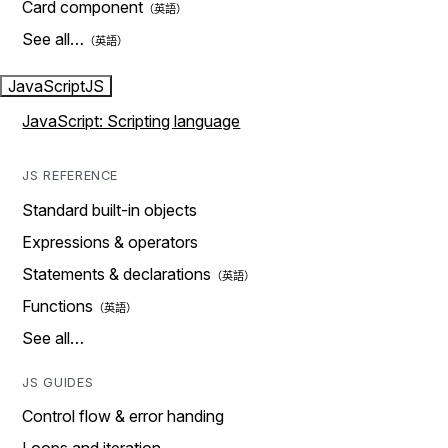
Card component
See all…
JavaScript
JS
JavaScript: Scripting language
JS REFERENCE
Standard built-in objects
Expressions & operators
Statements & declarations
Functions
See all…
JS GUIDES
Control flow & error handing