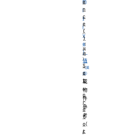
m
e
n
i
c
t
e
i
(
v
)
e
）
值
S
e
t
或
.
物
p
件
r
參
o
考
t
o
（
t
r