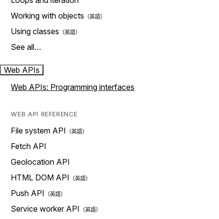
Loops and iteration
Working with objects
Using classes
See all…
Web APIs
Web APIs: Programming interfaces
WEB API REFERENCE
File system API
Fetch API
Geolocation API
HTML DOM API
Push API
Service worker API