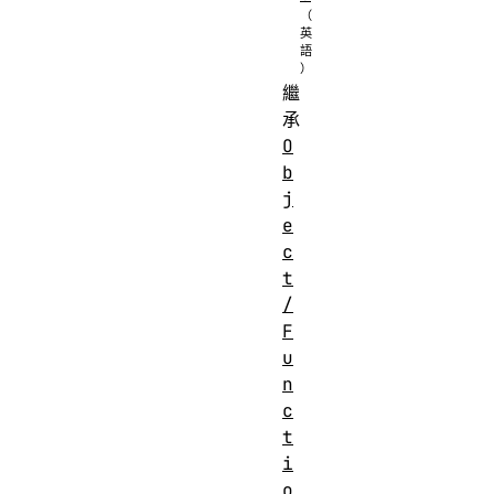
繼
承
O
b
j
e
c
t
/
F
u
n
c
t
i
o