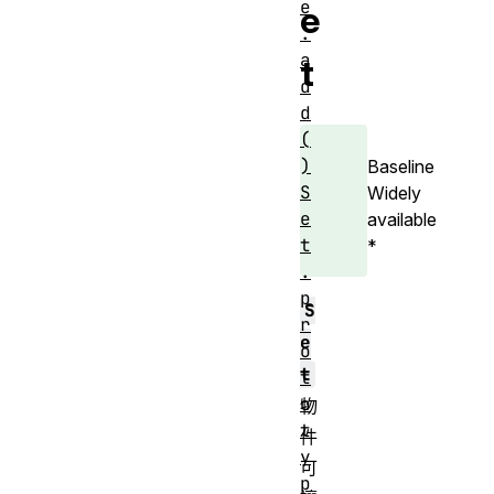
e
e
.
a
t
d
d
(
)
Baseline
S
Widely
e
available
t
*
.
p
S
r
e
o
t
t
o
物
t
件
y
可
p