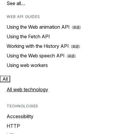
See all…
WEB API GUIDES
Using the Web animation API
Using the Fetch API
Working with the History API
Using the Web speech API
Using web workers
All
All web technology
TECHNOLOGIES
Accessibility
HTTP