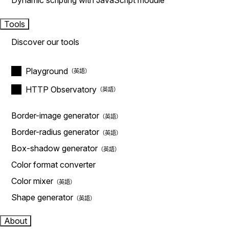
Dynamic scripting with JavaScript module
Tools
Discover our tools
Playground
HTTP Observatory
Border-image generator
Border-radius generator
Box-shadow generator
Color format converter
Color mixer
Shape generator
About