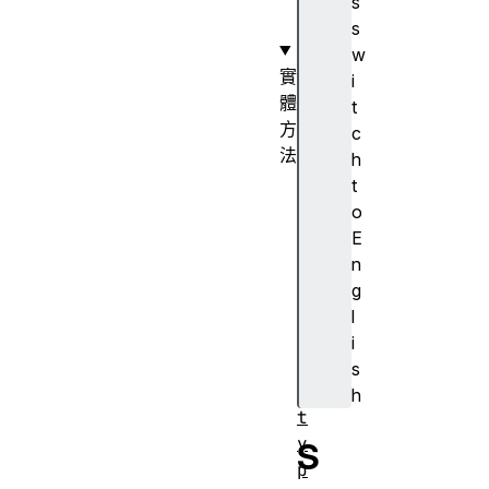
s
s
w
實
i
體
t
方
c
法
h
S
t
e
o
t
E
.
n
p
g
r
l
o
i
t
s
o
h
t
y
S
p