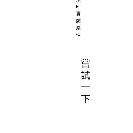
實
體
屬
性
嘗
試
一
下