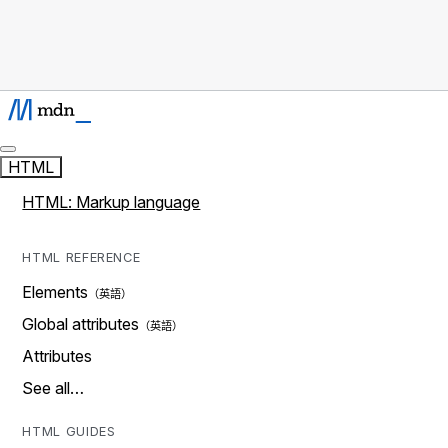
HTML
HTML: Markup language
HTML REFERENCE
Elements
Global attributes
Attributes
See all…
HTML GUIDES