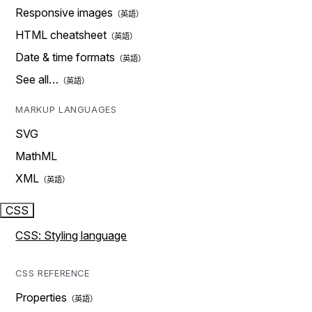
Responsive images
HTML cheatsheet
Date & time formats
See all…
MARKUP LANGUAGES
SVG
MathML
XML
CSS
CSS: Styling language
CSS REFERENCE
Properties