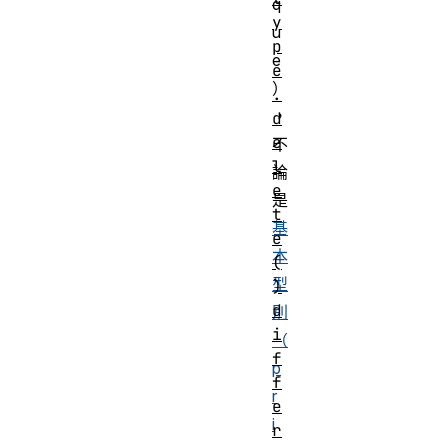
q
y
u
p
e
e
）
.
，
d
e
不
l
論
e
是
t
基
e
本
(
型
)
d
別
i
（
f
p
f
r
e
i
r