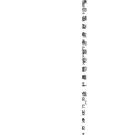
讓
e
你
.
儲
c
l
存
e
任
a
何
r
類
(
型
)
的
S
e
唯
t
一
.
值
p
（
r
u
o
n
t
o
i
t