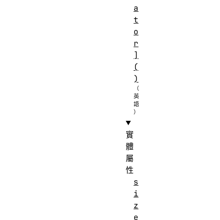
a
t
o
r
]
(
)
實
體
屬
性
s
i
z
e