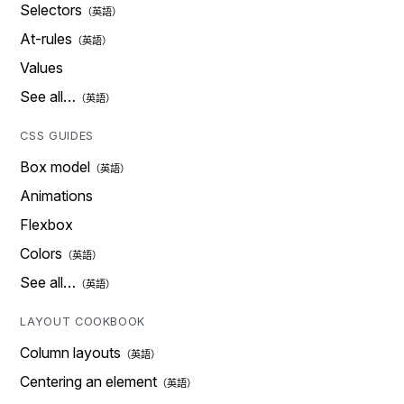
Selectors
At-rules
Values
See all…
CSS GUIDES
Box model
Animations
Flexbox
Colors
See all…
LAYOUT COOKBOOK
Column layouts
Centering an element