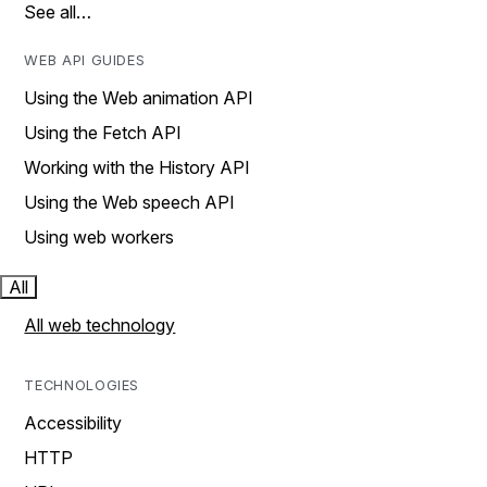
See all…
WEB API GUIDES
Using the Web animation API
Using the Fetch API
Working with the History API
Using the Web speech API
Using web workers
All
All web technology
TECHNOLOGIES
Accessibility
HTTP