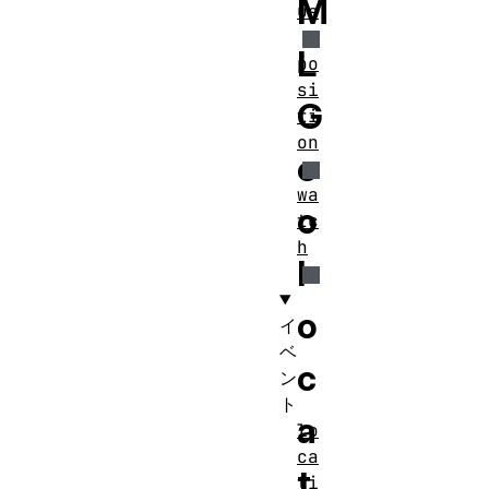
M
us
L
po
si
G
ti
on
e
wa
o
tc
h
l
o
イ
ベ
c
ン
ト
a
lo
ca
t
ti