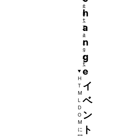
e
h
n
t
a
T
a
n
r
g
g
e
t
e
H
イ
T
M
ベ
L
D
ン
O
M
ト
に