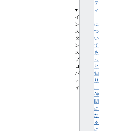
テ
ィ
イ
ー
ン
に
ス
つ
タ
い
ン
て
ス
も
プ
っ
ロ
と
パ
知
テ
り
ィ
、
au
仲
to
間
lo
に
ca
な
te
る
に