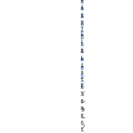
e
i
n
t
o
H
n
T
E
M
l
L
e
D
L
m
i
e
s
n
t
t
E
イ
l
e
ン
m
タ
e
ー
n
フ
t