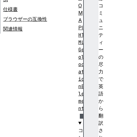
O
コ
仕様書
M
ミ
ブラウザーの互換性
A
ュ
PI
ニ
関連情報
HT
テ
ML
ィ
Ge
ー
ol
の
oc
尽
at
力
io
で
nE
英
le
語
me
か
nt
ら
翻
訳
コ
さ