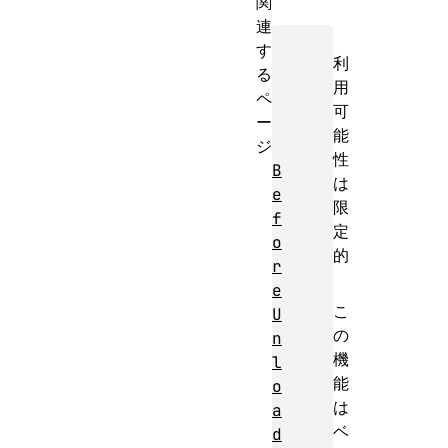
関
連
す
利
る
用
ペ
可
ー
能
ジ
性
B
は
e
限
f
定
o
的
r
e
こ
U
の
n
機
l
能
o
は
a
ベ
d