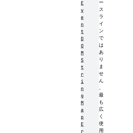
ー
E
ス
v
ラ
e
イ
n
ン
t
で
D
は
O
あ
M
り
S
ま
t
せ
r
ん
i
。
n
最
g
も
M
広
a
く
p
使
E
用
r