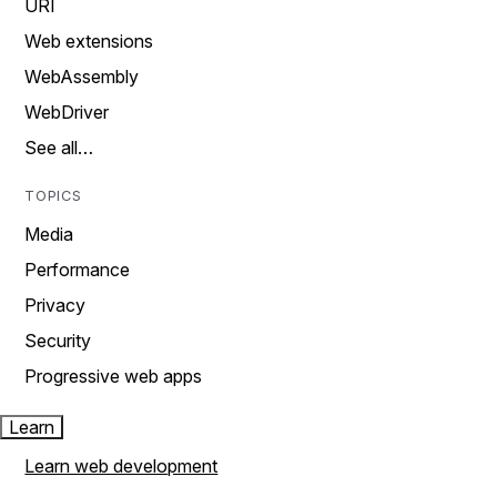
URI
Web extensions
WebAssembly
WebDriver
See all…
TOPICS
Media
Performance
Privacy
Security
Progressive web apps
Learn
Learn web development