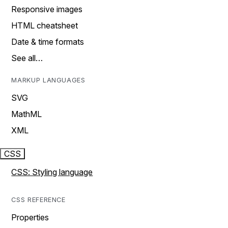
Responsive images
HTML cheatsheet
Date & time formats
See all…
MARKUP LANGUAGES
SVG
MathML
XML
CSS
CSS: Styling language
CSS REFERENCE
Properties