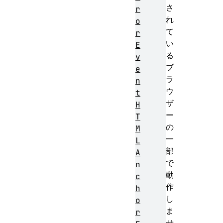
さ
r
れ
o
て
r
い
E
る
v
ブ
e
ラ
n
ウ
t
ザ
H
ー
T
の
M
一
L
部
A
で
n
動
c
作
h
し
o
ま
r
せ