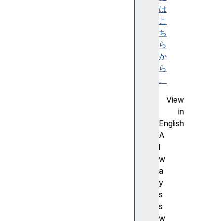
er
は
ro
こ
r
ち
ら
in
か
it
ら
ia
。
lP
View
er
in
mi
English
ss
A
io
l
nS
w
ta
a
tu
y
s
s
s
in
w