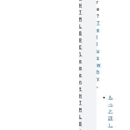
r
H
e
T
?
M
T
L
e
B
l
R
l
E
u
l
s
e
w
m
h
e
y
n
.
t
H
も
T
っ
M
と
L
詳
B
し