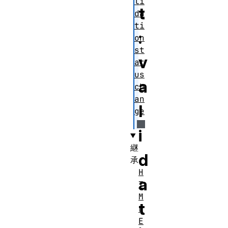
li
t
da
ti
:
on
st
v
at
us
a
ch
an
l
ge
i
継
d
承
H
a
T
M
t
L
E