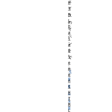
ェ
H
イ
T
M
ス
L
の
D
イ
a
ベ
t
ン
a
ト
E
l
で
e
、
m
<
e
g
n
e
t
H
o
T
l
M
o
L