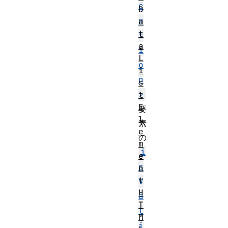
c
D
a
a
t
t
a
i
L
o
i
n
s
>
t
E
要
l
素
e
の
m
i
e
s
n
t
V
H
a
T
l
M
i