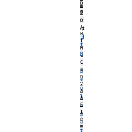
n
m
g
e
n
e
t
は
H
H
T
T
M
M
L
C
L
a
G
n
e
v
o
a
l
s
E
o
l
c
e
a
m
t