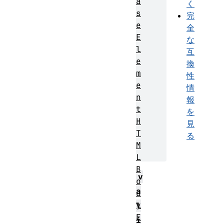
a
く
s
完
e
全
E
な
l
互
e
換
m
性
e
情
n
報
t
を
H
見
T
る
M
L
B
v
o
a
d
y
l
E
i