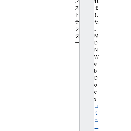
ン
れ
ス
ま
ト
し
ラ
た
ク
。
タ
M
ー
D
HT
N
ML
W
Ge
e
ol
b
oc
D
at
o
io
c
nE
s
le
コ
me
ミ
nt
ュ
()
ニ