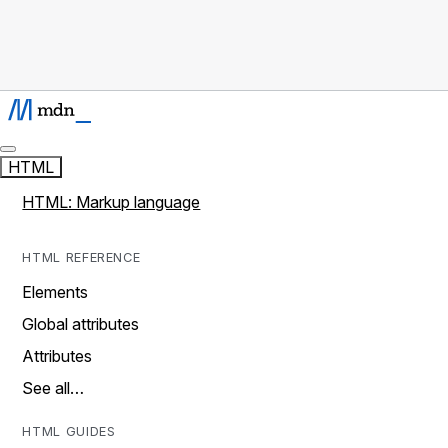
HTML
HTML: Markup language
HTML REFERENCE
Elements
Global attributes
Attributes
See all…
HTML GUIDES