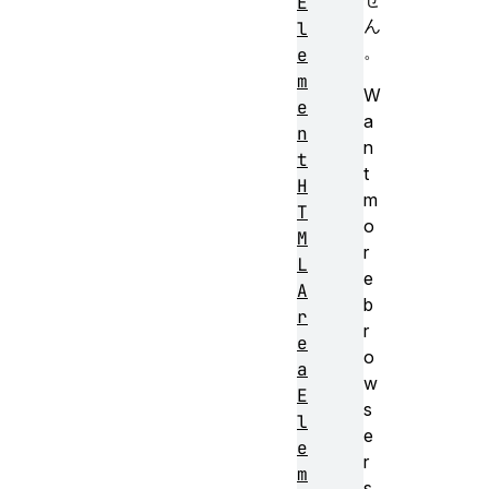
E
ん
l
。
e
m
W
e
a
n
n
t
t
H
m
T
o
M
r
L
e
A
b
r
r
e
o
a
w
E
s
l
e
e
r
m
s