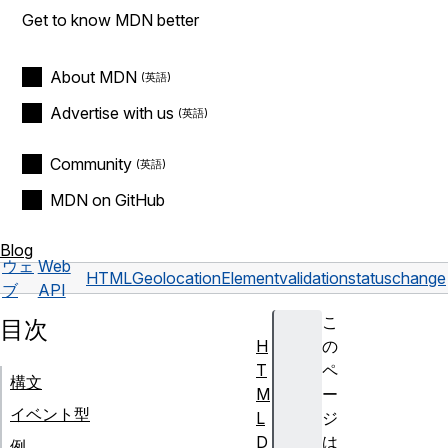
Get to know MDN better
About MDN
Advertise with us
Community
MDN on GitHub
Blog
ウェ
Web
HTMLGeolocationElement
validationstatuschange
ブ
API
こ
目次
H
の
T
ペ
構文
M
ー
イベント型
L
ジ
D
は
例