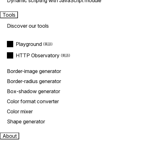
Dynamic scripting with JavaScript module
Tools
Discover our tools
Playground
HTTP Observatory
Border-image generator
Border-radius generator
Box-shadow generator
Color format converter
Color mixer
Shape generator
About