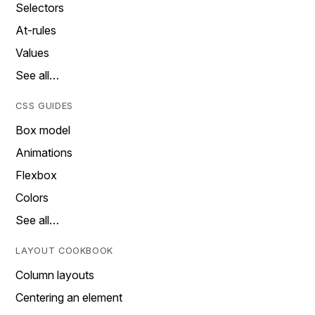
Selectors
At-rules
Values
See all…
CSS GUIDES
Box model
Animations
Flexbox
Colors
See all…
LAYOUT COOKBOOK
Column layouts
Centering an element