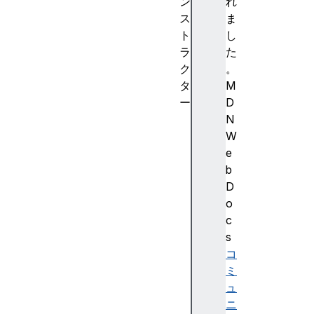
ン
れ
ス
ま
ト
し
ラ
た
ク
。
タ
M
ー
D
HT
N
ML
W
Ge
e
ol
b
oc
D
at
o
io
c
nE
s
le
コ
me
ミ
nt
ュ
()
ニ