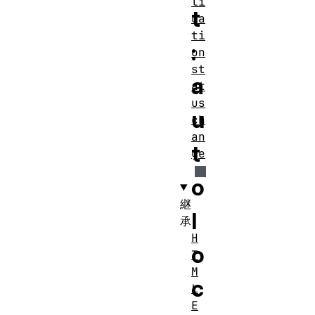
li
t
da
ti
:
on
st
a
at
us
u
ch
an
t
ge
o
継
l
承
H
o
T
M
c
L
E