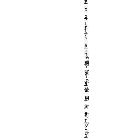
o
t
r
c
o
a
l
t
l
i
e
o
r
n
機
能
N
の
a
使
v
i
用
g
許
a
可
t
が
i
既
o