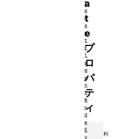
a
l
e
t
m
e
e
n
t
プ
E
l
ロ
e
m
パ
e
n
テ
t
N
ィ
o
d
e
E
利
v