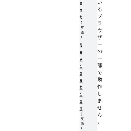
い
e
る
n
ブ
t
ラ
ウ
ザ
ー
N
の
a
一
v
部
i
で
g
動
a
作
t
し
i
ま
o
せ
n
ん
。