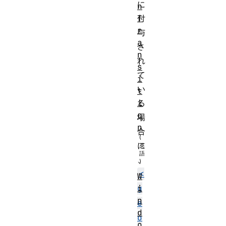
に
n
T
付
r
与
a
さ
n
れ
s
て
i
い
t
i
る
o
場
n
合
に
、
<
W
i
g
n
e
d
o
o