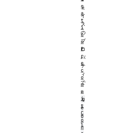
g
ェ
a
イ
t
ス
i
の
o
プ
n
P
ロ
r
パ
e
テ
c
ィ
o
で
m
、
m
i
g
t
e
C
o
o
l
n