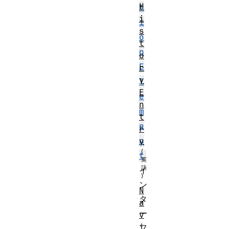
H
t
i
i
s
o
t
n
o
E
r
y
l
E
e
n
m
t
e
r
n
y
t
イ
ン
N
タ
a
ー
v
i
フ