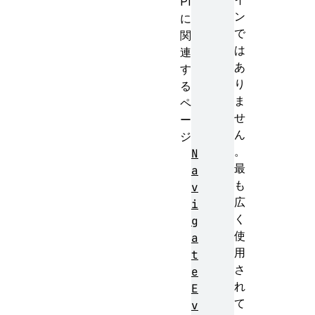
PI
ン
に
で
関
は
連
あ
す
り
る
ま
ペ
せ
ー
ん
ジ
。
N
最
a
も
v
広
i
く
g
使
a
用
t
さ
e
れ
E
て
v