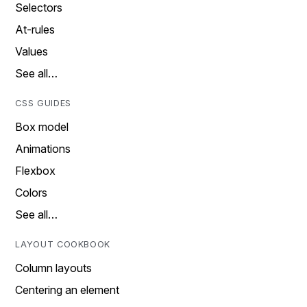
Selectors
At-rules
Values
See all…
CSS GUIDES
Box model
Animations
Flexbox
Colors
See all…
LAYOUT COOKBOOK
Column layouts
Centering an element