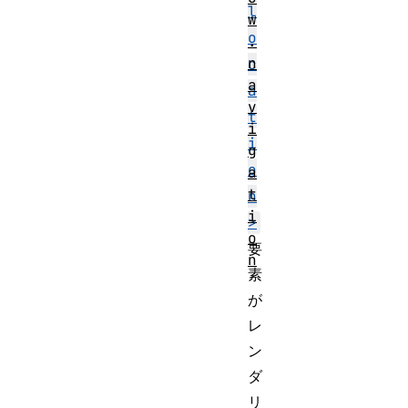
l
w
o
.
n
c
a
a
v
t
i
i
g
o
a
t
n
i
>
o
要
n
素
が
レ
ン
ダ
リ