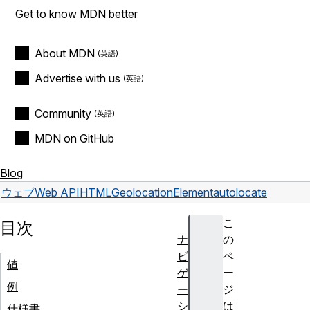
Get to know MDN better
About MDN
Advertise with us
Community
MDN on GitHub
Blog
ウェブ
Web API
HTMLGeolocationElement
autolocate
こ
目次
ナ
の
ビ
ペ
値
ゲ
ー
例
ー
ジ
シ
は
仕様書