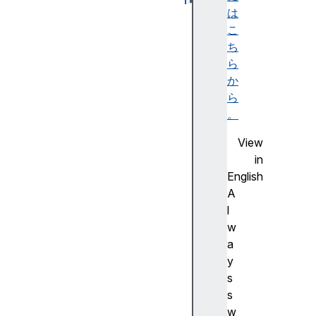
er
は
ro
こ
r
ち
ら
in
か
it
ら
ia
。
lP
View
er
in
mi
English
ss
A
io
l
nS
w
ta
a
tu
y
s
s
s
in
w