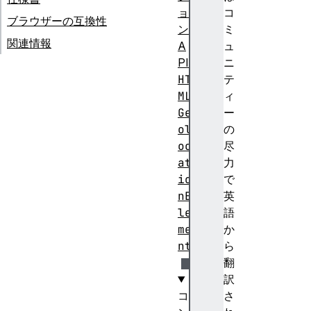
ョ
コ
ブラウザーの互換性
ン
ミ
関連情報
A
ュ
PI
ニ
HT
テ
ML
ィ
Ge
ー
ol
の
oc
尽
at
力
io
で
nE
英
le
語
me
か
nt
ら
翻
訳
コ
さ