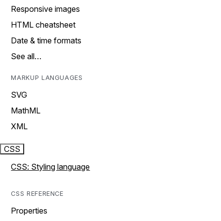
Responsive images
HTML cheatsheet
Date & time formats
See all…
MARKUP LANGUAGES
SVG
MathML
XML
CSS
CSS: Styling language
CSS REFERENCE
Properties