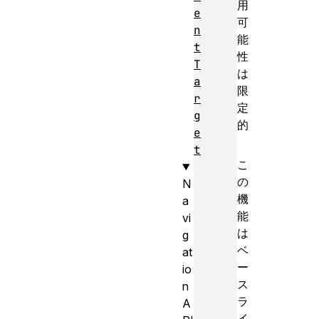
用
e
可
n
能
t
性
T
は
a
限
r
定
g
的
e
t
こ
の
N
機
a
能
vi
は
g
ベ
at
ー
io
ス
n
ラ
A
イ