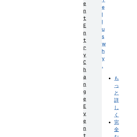
e
e
n
l
t
l
E
u
n
s
t
w
r
h
y
y
C
.
h
a
も
n
っ
g
と
e
詳
E
し
v
く
e
完
n
全
t
な