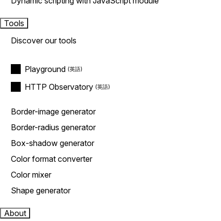
Dynamic scripting with JavaScript module
Tools
Discover our tools
Playground
HTTP Observatory
Border-image generator
Border-radius generator
Box-shadow generator
Color format converter
Color mixer
Shape generator
About