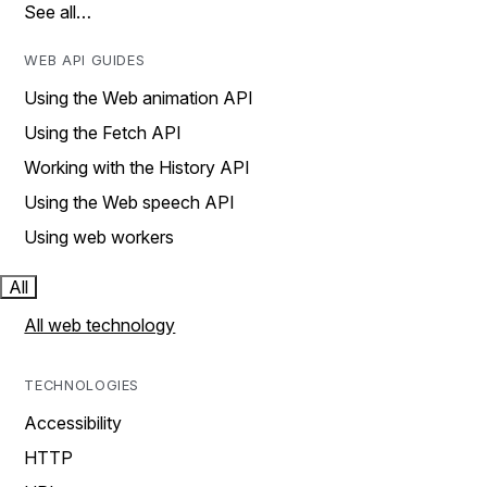
See all…
WEB API GUIDES
Using the Web animation API
Using the Fetch API
Working with the History API
Using the Web speech API
Using web workers
All
All web technology
TECHNOLOGIES
Accessibility
HTTP