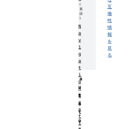
互
換
性
N
情
a
報
v
を
i
見
g
る
a
t
i
a
o
u
n
D
t
e
o
s
l
t
o
i
c