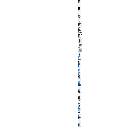
n
a
a
t
t
i
e
o
は
n
H
T
M
N
L
a
G
v
e
i
g
o
a
l
t
o
i
c
o
a
n