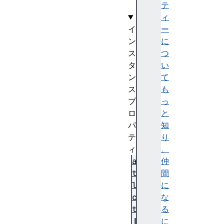
テ
ィ
イ
ー
ン
に
ス
つ
タ
い
ン
て
ス
も
プ
っ
ロ
と
パ
知
テ
り
ィ
、
au
仲
to
間
lo
に
ca
な
te
る
に