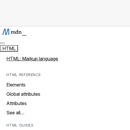
HTML
HTML: Markup language
HTML REFERENCE
Elements
Global attributes
Attributes
See all…
HTML GUIDES