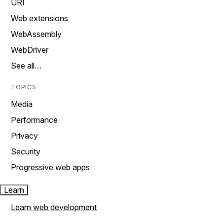
URI
Web extensions
WebAssembly
WebDriver
See all…
TOPICS
Media
Performance
Privacy
Security
Progressive web apps
Learn
Learn web development