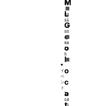
M
us
L
po
si
G
ti
on
e
wa
o
tc
h
l
o
イ
ベ
c
ン
ト
a
lo
ca
t
ti