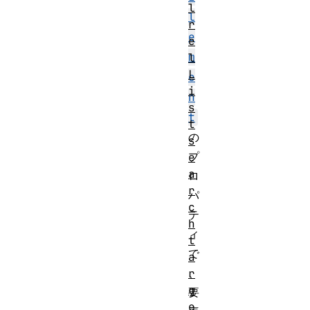
l
l
r
e
e
m
l
L
e
i
n
s
t
t
の
s
プ
e
a
ロ
r
パ
c
テ
h
ィ
t
で
a
、
r
g
要
e