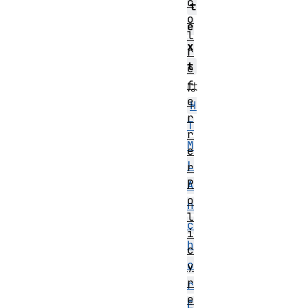
c
t
o
e
l
x
r
t
e
f
は
e
H
r
T
r
M
e
L
r
P
A
o
n
l
c
i
h
c
o
y
r
r
e
E