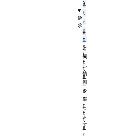
)
n
t
継
e
承
n
H
t
T
M
と
L
同
E
じ
l
情
e
報
m
を
e
n
表
t
し
E
ま
l
す
e
。
m