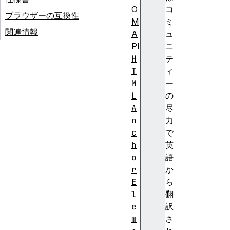
O
コ
ブラウザーの互換性
M
ミ
関連情報
A
ュ
PI
ニ
H
テ
T
ィ
M
ー
L
の
A
尽
n
力
c
で
h
英
o
語
r
か
E
ら
l
翻
e
訳
m
さ