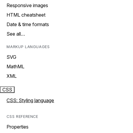
Responsive images
HTML cheatsheet
Date & time formats
See all…
MARKUP LANGUAGES
SVG
MathML
XML
CSS
CSS: Styling language
CSS REFERENCE
Properties