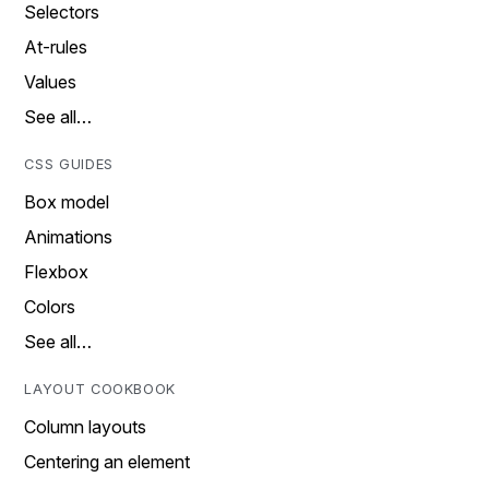
Selectors
At-rules
Values
See all…
CSS GUIDES
Box model
Animations
Flexbox
Colors
See all…
LAYOUT COOKBOOK
Column layouts
Centering an element