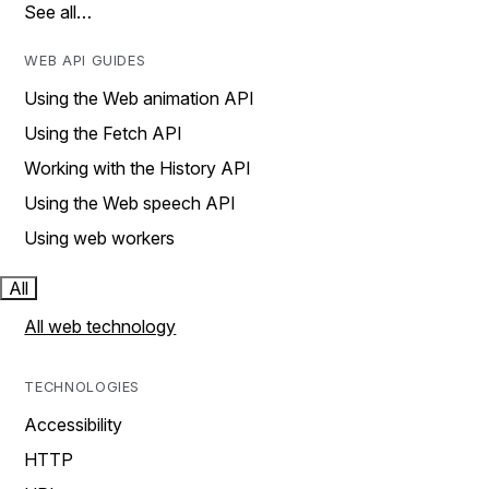
See all…
WEB API GUIDES
Using the Web animation API
Using the Fetch API
Working with the History API
Using the Web speech API
Using web workers
All
All web technology
TECHNOLOGIES
Accessibility
HTTP