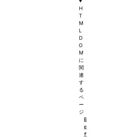
H
T
M
L
D
O
M
に
関
連
す
る
ペ
ー
ジ
B
e
f