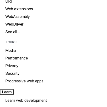
URI
Web extensions
WebAssembly
WebDriver
See all…
TOPICS
Media
Performance
Privacy
Security
Progressive web apps
Learn
Learn web development