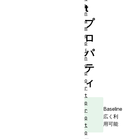
t
h
n
プ
a
m
ロ
e
p
パ
i
n
テ
g
p
ィ
o
r
t
p
Baseline
r
広く利
o
用可能
t
o