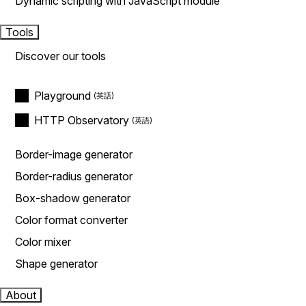
Dynamic scripting with JavaScript module
Tools
Discover our tools
Playground
HTTP Observatory
Border-image generator
Border-radius generator
Box-shadow generator
Color format converter
Color mixer
Shape generator
About