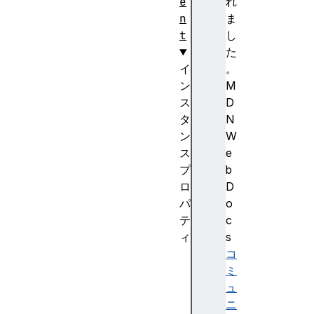
e
れ
n
ま
t
し
た
イ
。
ン
M
ス
D
タ
N
ン
W
ス
e
プ
b
ロ
D
パ
o
テ
c
ィ
s
a
コ
t
ミ
t
ュ
r
ニ