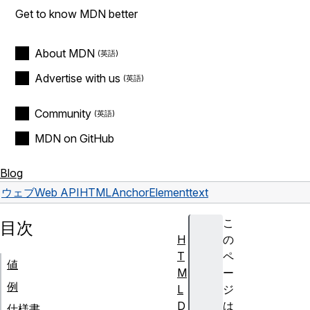
Get to know MDN better
About MDN
Advertise with us
Community
MDN on GitHub
Blog
ウェブ
Web API
HTMLAnchorElement
text
こ
目次
H
の
T
ペ
値
M
ー
例
L
ジ
D
は
仕様書