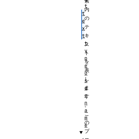
素
t
内
t
の
e
テ
x
キ
t
t
ス
y
ト
p
を
e
表
u
し
s
ま
e
r
す
n
。
a
こ
m
の
e
プ