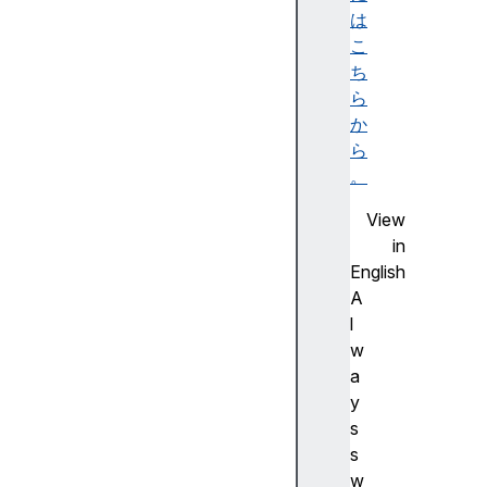
は
tr
こ
ib
ち
ut
ら
io
か
nS
ら
rc
。
View
in
d
English
o
A
w
l
n
w
l
a
o
y
a
s
d
s
h
w