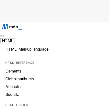
HTML
HTML: Markup language
HTML REFERENCE
Elements
Global attributes
Attributes
See all…
HTML GUIDES