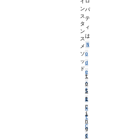
ロ
イ
ン
パ
ス
テ
タ
ィ
ン
は
ス
N
メ
ソ
o
ッ
d
ド
e
t
.
o
t
S
t
e
r
x
i
t
n
C
g
o
(