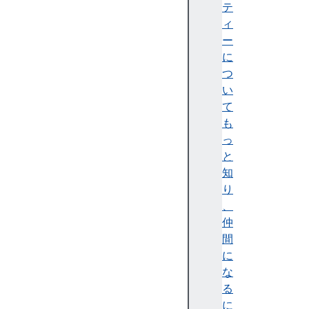
i
テ
b
ィ
u
ー
t
に
i
つ
o
い
n
て
S
も
o
っ
u
と
r
知
c
り
e
、
I
仲
d
間
に
な
る
に
at