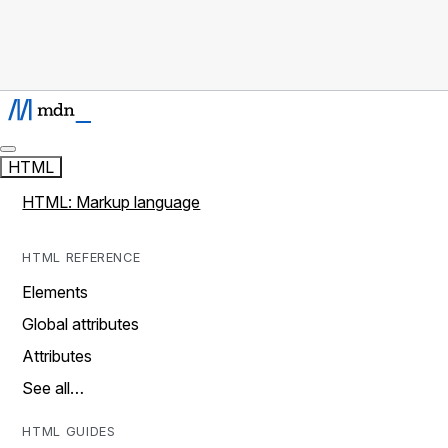
HTML
HTML: Markup language
HTML REFERENCE
Elements
Global attributes
Attributes
See all…
HTML GUIDES