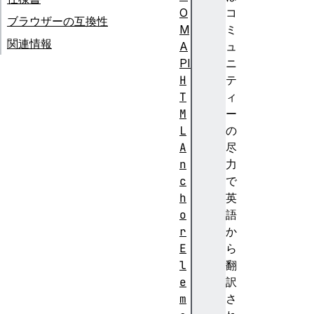
O
コ
ブラウザーの互換性
M
ミ
関連情報
A
ュ
PI
ニ
H
テ
T
ィ
M
ー
L
の
A
尽
n
力
c
で
h
英
o
語
r
か
E
ら
l
翻
e
訳
m
さ