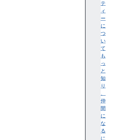
i
テ
b
ィ
u
ー
t
に
i
つ
o
い
n
て
S
も
o
っ
u
と
r
知
c
り
e
、
I
仲
d
間
に
な
る
に
at