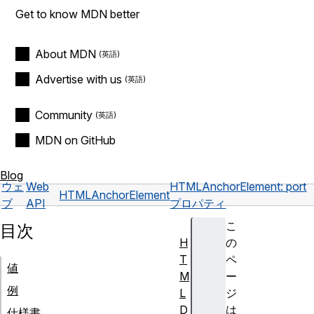
Get to know MDN better
About MDN
Advertise with us
Community
MDN on GitHub
Blog
ウェ
Web
HTMLAnchorElement: port
HTMLAnchorElement
ブ
API
プロパティ
こ
目次
H
の
T
ペ
値
M
ー
例
L
ジ
D
は
仕様書