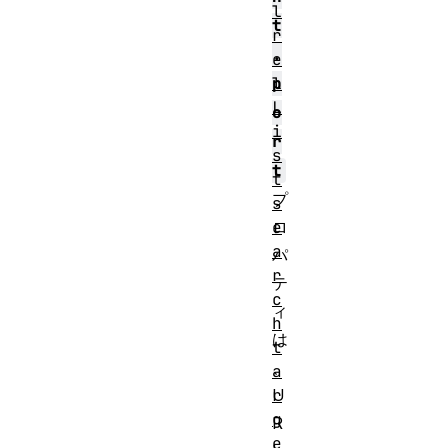
l
t
r
.
e
l
p
L
o
i
r
s
t
t
プ
s
e
ロ
a
パ
r
テ
c
ィ
h
は
t
、
a
r
U
g
R
e