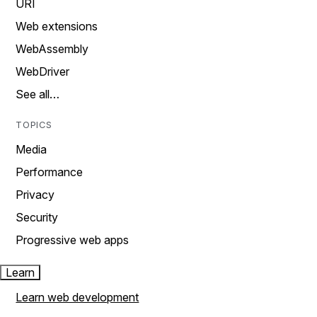
URI
Web extensions
WebAssembly
WebDriver
See all…
TOPICS
Media
Performance
Privacy
Security
Progressive web apps
Learn
Learn web development