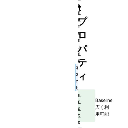
t
h
n
プ
a
m
ロ
e
p
パ
i
n
テ
g
p
ィ
o
r
t
p
Baseline
r
広く利
o
用可能
t
o