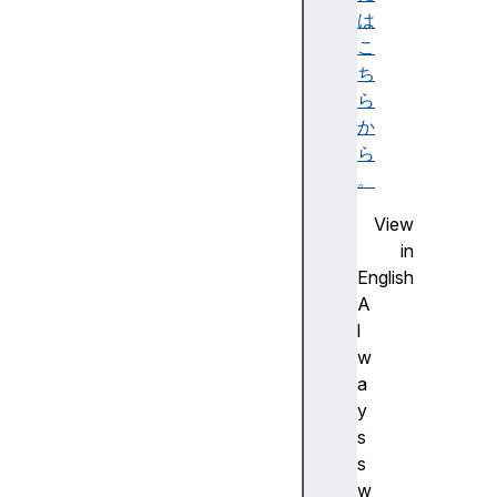
は
tr
こ
ib
ち
ut
ら
io
か
nS
ら
rc
。
View
in
d
English
o
A
w
l
n
w
l
a
o
y
a
s
d
s
h
w