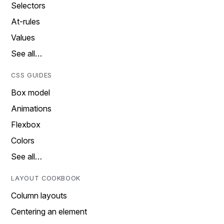
Selectors
At-rules
Values
See all…
CSS GUIDES
Box model
Animations
Flexbox
Colors
See all…
LAYOUT COOKBOOK
Column layouts
Centering an element