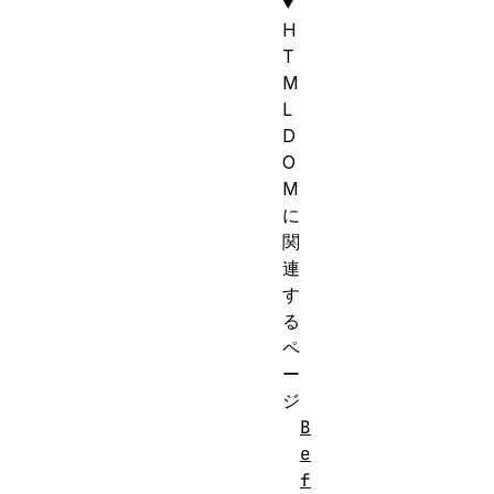
H
T
M
L
D
O
M
に
関
連
す
る
ペ
ー
ジ
B
e
f