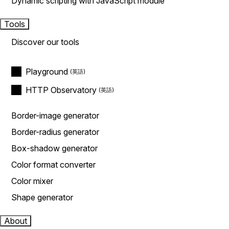
Dynamic scripting with JavaScript module
Tools
Discover our tools
Playground
HTTP Observatory
Border-image generator
Border-radius generator
Box-shadow generator
Color format converter
Color mixer
Shape generator
About