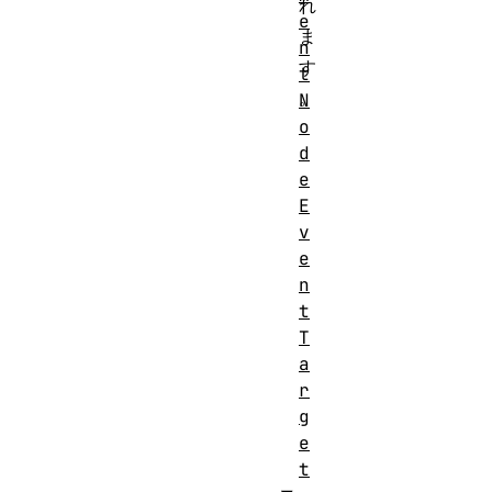
れ
e
ま
n
す
t
。
N
o
d
e
E
v
e
n
t
T
a
r
g
e
t