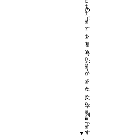
L
t
の
t
ポ
e
ー
x
t
ト
t
番
y
号
p
が
e
入
u
っ
s
e
た
r
文
n
字
a
列
m
で
e
す