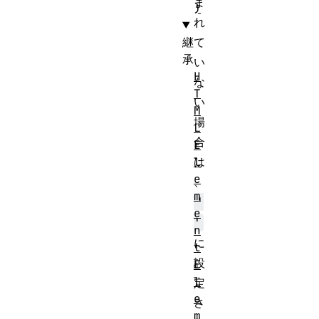
ま
)
れ
継
て
承
い
H
な
T
い
M
場
L
合
E
l
は
e
、
m
'
e
'
n
に
t
設
E
l
定
e
さ
m