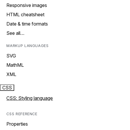
Responsive images
HTML cheatsheet
Date & time formats
See all…
MARKUP LANGUAGES
SVG
MathML
XML
CSS
CSS: Styling language
CSS REFERENCE
Properties