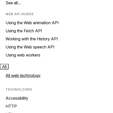
See all…
WEB API GUIDES
Using the Web animation API
Using the Fetch API
Working with the History API
Using the Web speech API
Using web workers
All
All web technology
TECHNOLOGIES
Accessibility
HTTP