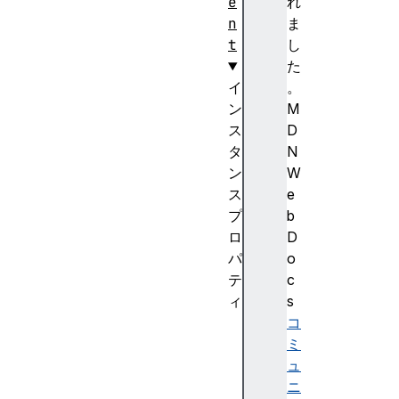
e
れ
n
ま
t
し
た
イ
。
ン
M
ス
D
タ
N
ン
W
ス
e
プ
b
ロ
D
パ
o
テ
c
ィ
s
a
コ
t
ミ
t
ュ
r
ニ