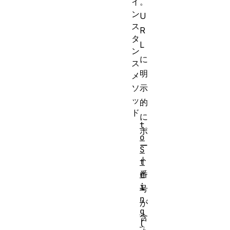
イ
。
ン
U
ス
R
タ
L
ン
に
ス
明
メ
ソ
示
ッ
的
ド
に
t
ポ
o
ー
S
ト
t
r
番
i
号
n
が
g
含
(