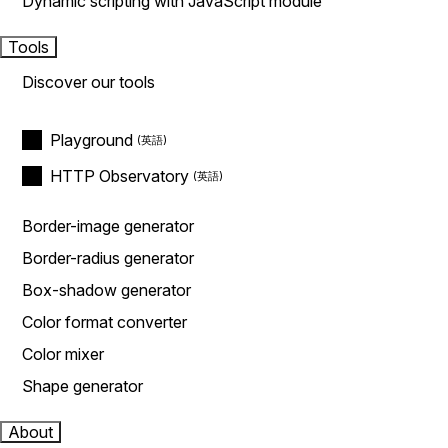
Dynamic scripting with JavaScript module
Tools
Discover our tools
Playground
HTTP Observatory
Border-image generator
Border-radius generator
Box-shadow generator
Color format converter
Color mixer
Shape generator
About