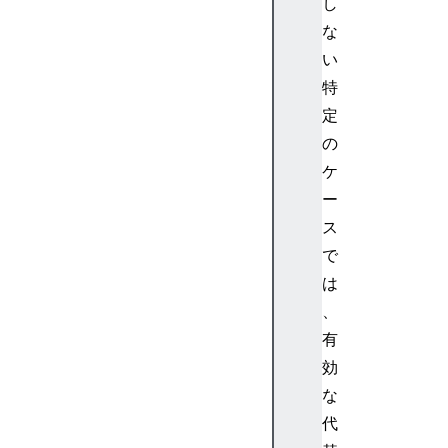
し
e
な
a
い
E
特
l
e
定
m
の
e
ケ
n
ー
t
ス
H
で
T
M
は
L
、
A
有
u
効
d
な
i
代
o