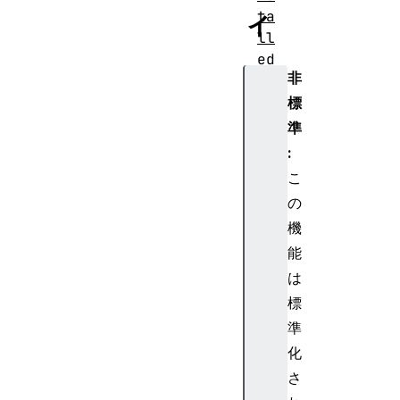
ィ
ta
ll
ed
非
Re
la
標
te
準
dA
:
pp
こ
s(
の
)
機
ge
能
tU
は
se
標
rM
準
ed
化
ia
さ
()