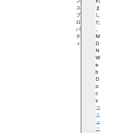
ン
れ
ス
ま
プ
し
ロ
た
パ
。
テ
M
ィ
D
a
N
c
W
t
e
i
b
v
D
e
o
V
c
R
s
D
コ
i
ミ
s
ュ
p
ニ