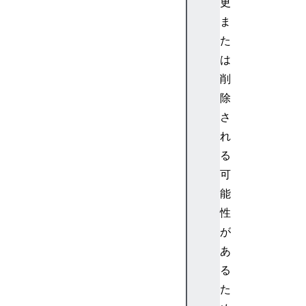
更
U
ま
n
た
l
は
o
a
削
d
除
E
さ
v
れ
e
る
n
可
t
D
能
O
性
M
が
S
あ
t
る
r
た
i