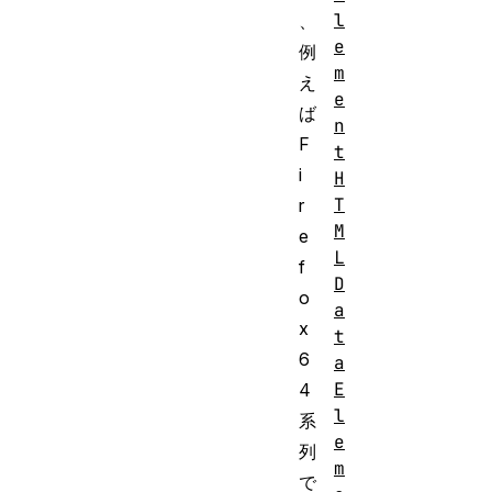
l
、
e
例
m
え
e
ば
n
F
t
i
H
T
r
M
e
L
f
D
o
a
x
t
6
a
E
4
l
系
e
列
m
で