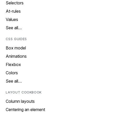
Selectors
At-rules
Values
See all…
CSS GUIDES
Box model
Animations
Flexbox
Colors
See all…
LAYOUT COOKBOOK
Column layouts
Centering an element