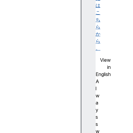
h
は
a
こ
r
ち
e
ら
(
か
)
ら
c
。
l
View
e
in
a
English
r
A
A
l
p
w
p
a
B
y
a
s
d
s
g
w