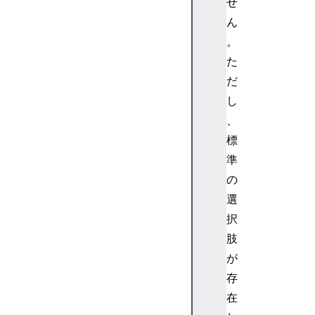
せ
A
ん
n
c
。
h
た
o
だ
r
し
E
、
l
標
e
m
準
e
の
n
選
t
択
H
肢
T
が
M
L
存
A
在
r