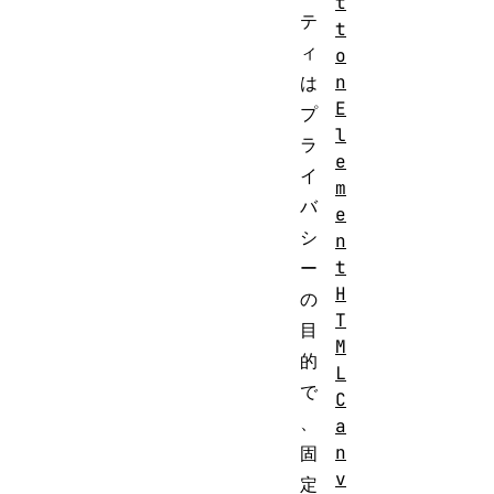
t
テ
t
ィ
o
n
は
E
プ
l
ラ
e
イ
m
バ
e
シ
n
t
ー
H
の
T
目
M
的
L
で
C
、
a
n
固
v
定