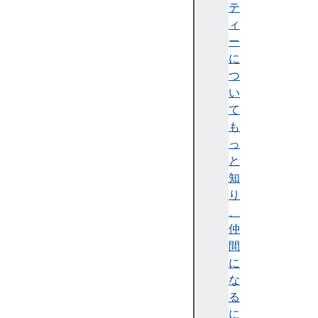
l
テ
a
ィ
y
ー
s
に
つ
イ
い
ン
て
ス
も
タ
っ
ン
と
ス
知
メ
り
ソ
、
ッ
仲
ド
間
c
に
a
な
n
る
S
に