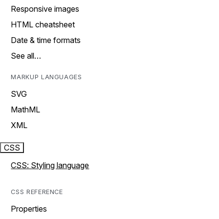
Responsive images
HTML cheatsheet
Date & time formats
See all…
MARKUP LANGUAGES
SVG
MathML
XML
CSS
CSS: Styling language
CSS REFERENCE
Properties