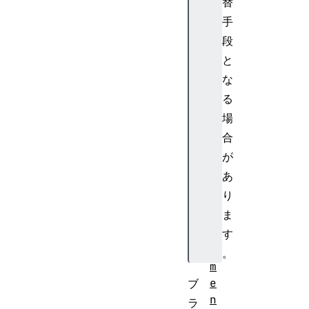
E
替
l
手
e
段
m
と
e
な
n
る
t
H
場
T
合
M
が
L
あ
B
り
R
ま
E
l
す
e
。
m
e
ブ
n
ラ