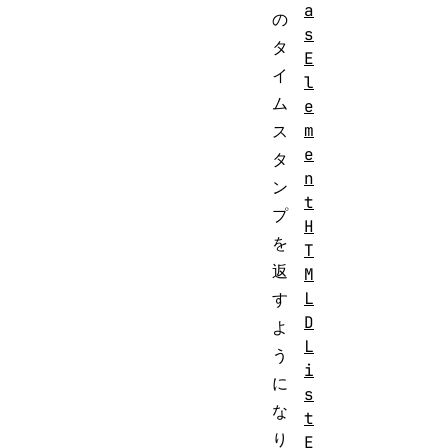
a
の
s
タ
E
イ
l
ム
e
m
ス
e
タ
n
ン
t
プ
H
を
T
返
M
L
す
D
よ
L
う
i
に
s
な
t
り
E