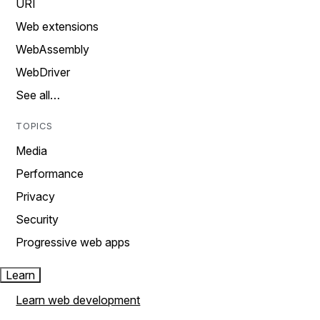
URI
Web extensions
WebAssembly
WebDriver
See all…
TOPICS
Media
Performance
Privacy
Security
Progressive web apps
Learn
Learn web development