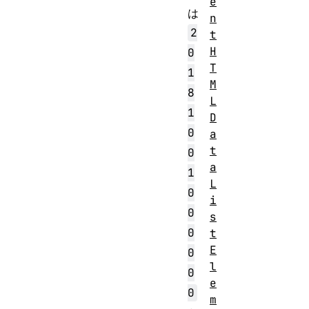
e
は
n
2
t
H
0
T
1
M
8
L
1
D
0
a
t
0
a
1
L
0
i
0
s
0
t
E
0
l
0
e
0
m