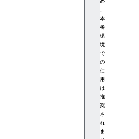
n
め
g
、
M
本
a
番
p
環
E
境
r
r
で
o
の
r
使
E
用
v
は
e
推
n
t
奨
H
さ
T
れ
M
ま
L