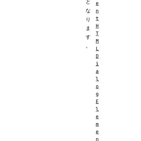
と
e
な
n
t
り
H
ま
T
す
M
。
L
D
i
a
l
o
g
E
l
e
m
e
n