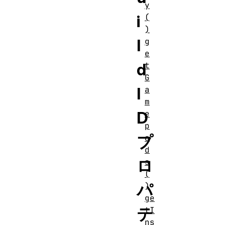
y
i
(
)
l
g
e
d
t
G
I
a
m
D
e
p
プ
a
d
ロ
s
(
パ
)
ge
テ
tI
ns