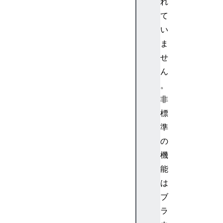
れ
g
て
e
い
t
ま
V
せ
R
ん
D
i
。
s
非
p
標
l
準
a
の
y
機
s
(
能
)
は
ブ
H
ラ
T