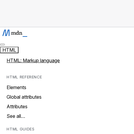
HTML
HTML: Markup language
HTML REFERENCE
Elements
Global attributes
Attributes
See all…
HTML GUIDES