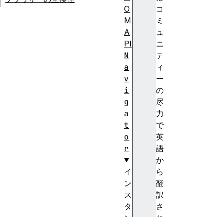
O
コ
M
ミ
A
ュ
PI
ニ
N
テ
a
ィ
v
ー
i
の
g
尽
a
力
t
で
o
英
r
語
か
イ
ら
ン
翻
ス
訳
タ
さ