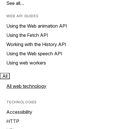
See all…
WEB API GUIDES
Using the Web animation API
Using the Fetch API
Working with the History API
Using the Web speech API
Using web workers
All
All web technology
TECHNOLOGIES
Accessibility
HTTP