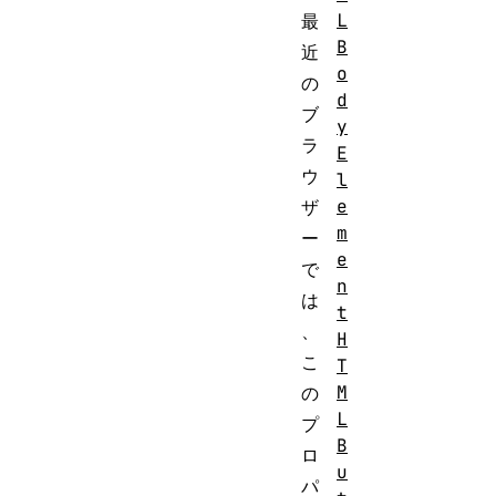
L
最
B
近
o
の
d
ブ
y
ラ
E
ウ
l
e
ザ
m
ー
e
で
n
は
t
、
H
こ
T
M
の
L
プ
B
ロ
u
パ