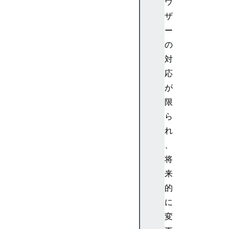
ウ
M
ザ
L
D
ー
O
の
M
対
に
応
関
が
連
限
す
る
ら
ペ
れ
ー
、
ジ
将
B
来
e
的
f
o
に
r
変
e