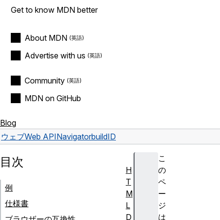
Get to know MDN better
About MDN
Advertise with us
Community
MDN on GitHub
Blog
ウェブ
Web API
Navigator
buildID
こ
目次
H
の
T
ペ
例
M
ー
仕様書
L
ジ
D
は
ブラウザーの互換性