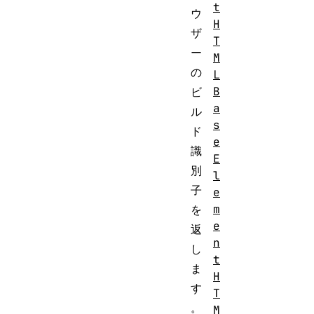
t
ウ
H
ザ
T
ー
M
の
L
B
ビ
a
ル
s
ド
e
識
E
別
l
子
e
m
を
e
返
n
し
t
ま
H
す
T
。
M