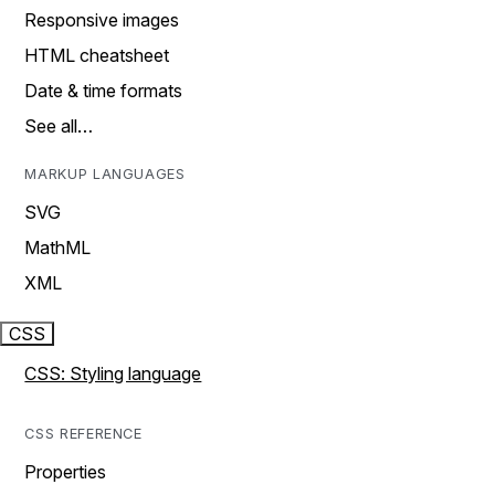
Responsive images
HTML cheatsheet
Date & time formats
See all…
MARKUP LANGUAGES
SVG
MathML
XML
CSS
CSS: Styling language
CSS REFERENCE
Properties