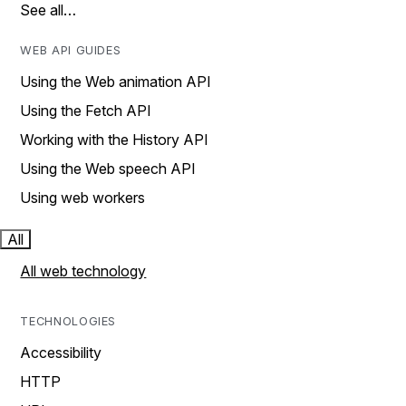
See all…
WEB API GUIDES
Using the Web animation API
Using the Fetch API
Working with the History API
Using the Web speech API
Using web workers
All
All web technology
TECHNOLOGIES
Accessibility
HTTP