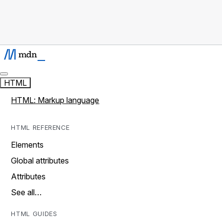
HTML
HTML: Markup language
HTML REFERENCE
Elements
Global attributes
Attributes
See all…
HTML GUIDES