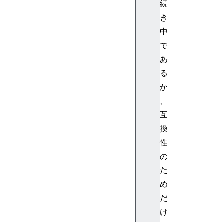
続
A
n
き
c
中
h
で
o
あ
r
る
E
か
l
e
、
m
互
e
換
n
性
t
の
H
た
T
M
め
L
だ
A
け
r