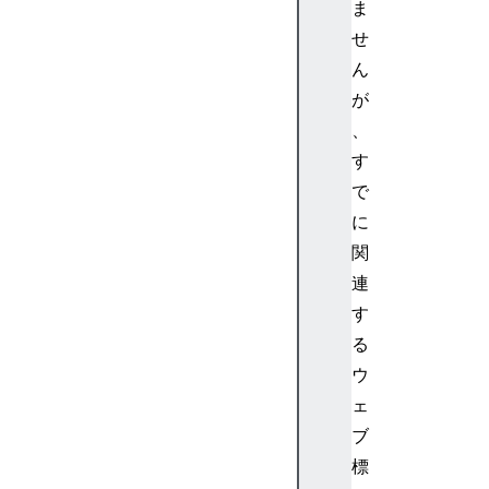
ま
U
せ
n
ん
l
o
が
a
、
d
す
E
で
v
に
e
関
n
t
連
D
す
O
る
M
ウ
S
ェ
t
ブ
r
i
標