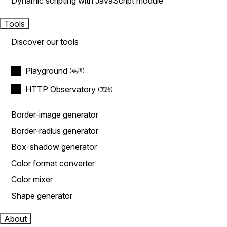
Dynamic scripting with JavaScript module
Tools
Discover our tools
Playground
HTTP Observatory
Border-image generator
Border-radius generator
Box-shadow generator
Color format converter
Color mixer
Shape generator
About