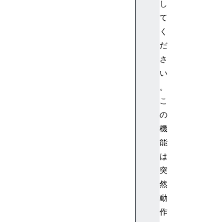
t
し
t
て
o
く
n
だ
E
さ
l
e
い
m
。
e
こ
n
の
t
機
H
能
T
M
は
L
突
C
然
a
動
n
作
v