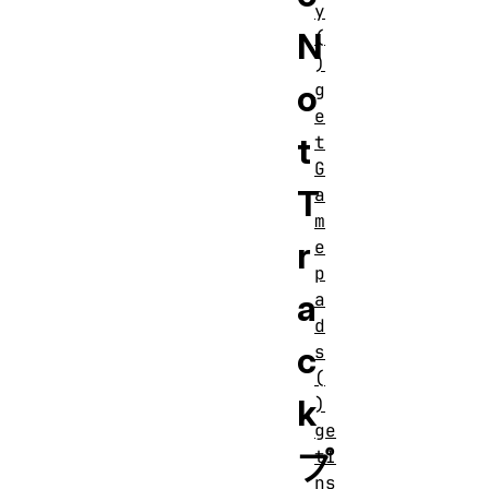
y
N
(
)
o
g
e
t
t
G
T
a
m
r
e
p
a
a
d
c
s
(
k
)
ge
プ
tI
ns