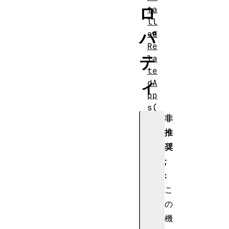
ロ
ta
ll
パ
ed
Re
テ
la
te
ィ
dA
pp
s(
非
)
推
ge
奨
tU
;
se
:
rM
こ
ed
の
ia
()
機