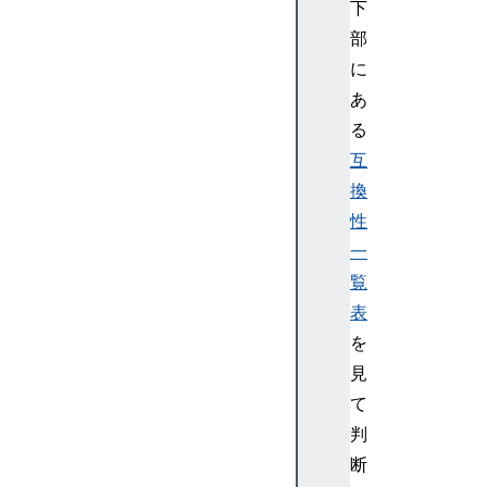
下
L
部
B
に
o
d
あ
y
る
E
互
l
換
e
性
m
一
e
n
覧
t
表
H
を
T
見
M
て
L
判
B
u
断