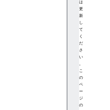
は
t
H
更
T
新
M
し
L
て
B
く
a
だ
s
e
さ
E
い
l
。
e
こ
m
の
e
ペ
n
t
ー
H
ジ
T
の
M