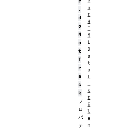
e
r
n
.
t
d
H
o
T
N
M
L
o
D
t
a
T
t
r
a
a
L
i
c
s
k
t
プ
E
ロ
l
パ
e
m
テ