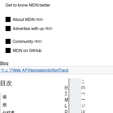
Get to know MDN better
About MDN
Advertise with us
Community
MDN on GitHub
Blog
ウェブ
Web API
Navigator
doNotTrack
こ
目次
H
の
T
ペ
値
M
ー
例
L
ジ
D
は
仕様書