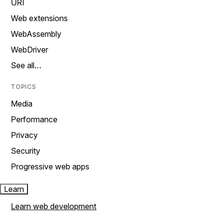
URI
Web extensions
WebAssembly
WebDriver
See all…
TOPICS
Media
Performance
Privacy
Security
Progressive web apps
Learn
Learn web development