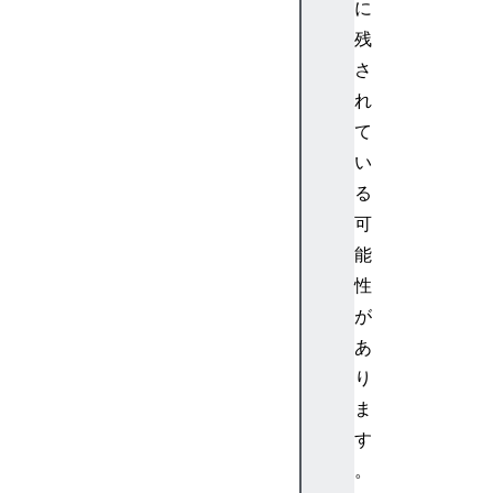
に
e
残
a
さ
E
l
れ
e
て
m
い
e
る
n
可
t
能
H
T
性
M
が
L
あ
A
り
u
ま
d
す
i
o
。