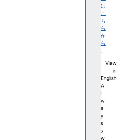
h
は
a
こ
r
ち
e
ら
(
か
)
ら
c
。
l
View
e
in
a
English
r
A
A
l
p
w
p
a
B
y
a
s
d
s
g
w