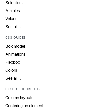
Selectors
At-rules
Values
See all…
CSS GUIDES
Box model
Animations
Flexbox
Colors
See all…
LAYOUT COOKBOOK
Column layouts
Centering an element