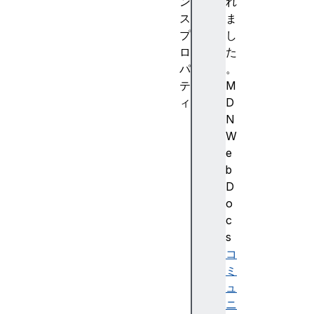
ン
れ
ス
ま
プ
し
ロ
た
パ
。
テ
M
ィ
D
a
N
c
W
t
e
i
b
v
D
e
o
V
c
R
s
D
コ
i
ミ
s
ュ
p
ニ