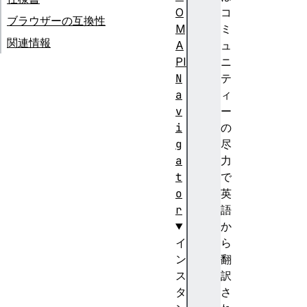
O
コ
ブラウザーの互換性
M
ミ
関連情報
A
ュ
PI
ニ
N
テ
a
ィ
v
ー
i
の
g
尽
a
力
t
で
o
英
r
語
か
イ
ら
ン
翻
ス
訳
タ
さ