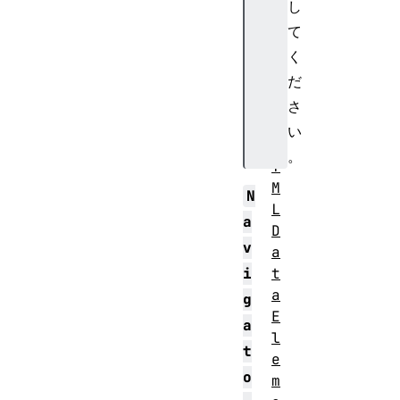
し
l
て
e
く
m
e
だ
n
さ
t
い
H
。
T
M
N
L
a
D
v
a
i
t
a
g
E
a
l
t
e
o
m