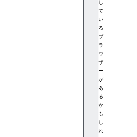
し
M
L
て
D
い
O
る
M
ブ
に
ラ
関
ウ
連
す
ザ
る
ー
ペ
が
ー
あ
ジ
る
B
か
e
f
も
o
し
r
れ
e