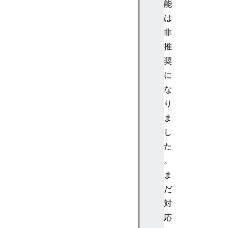
能
g
は
e
非
t
推
V
奨
R
D
に
i
な
s
り
p
ま
l
し
a
た
y
s
。
(
ま
)
だ
対
H
応
T