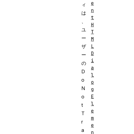
e
ィ
n
は
t
、
H
ユ
T
ー
M
L
ザ
D
ー
i
の
a
D
l
o
o
N
g
E
o
l
t
e
T
m
r
e
a
n