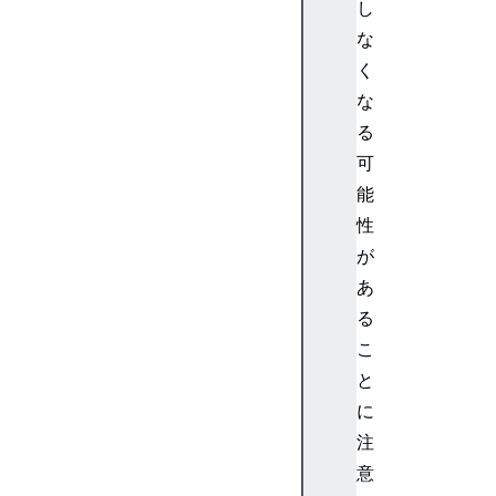
し
a
s
な
E
く
l
な
e
る
m
可
e
能
n
t
性
H
が
T
あ
M
る
L
こ
D
と
L
i
に
s
注
t
意
E