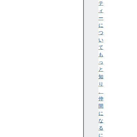
l
テ
a
ィ
y
ー
s
に
つ
イ
い
ン
て
ス
も
タ
っ
ン
と
ス
知
メ
り
ソ
、
ッ
仲
ド
間
c
に
a
な
n
る
S
に