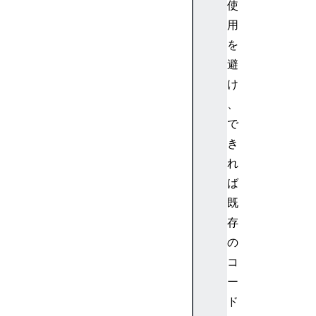
E
使
l
用
e
を
m
避
e
け
n
t
、
H
で
T
き
M
れ
L
ば
B
既
R
E
存
l
の
e
コ
m
ー
e
ド
n