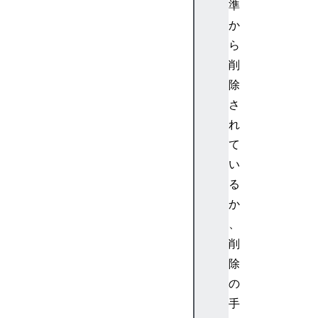
n
準
g
か
M
ら
a
削
p
除
E
r
さ
r
れ
o
て
r
い
E
る
v
か
e
n
、
t
削
H
除
T
の
M
手
L