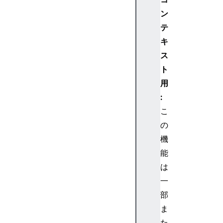
a
c
ン
k
テ
M
キ
e
ス
d
ト
i
用
a
S
:
t
こ
r
の
e
機
a
能
m
は
T
r
一
a
部
c
ま
k
た