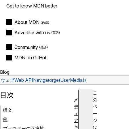
Get to know MDN better
About MDN
Advertise with us
Community
MDN on GitHub
Blog
ウェブ
Web API
Navigator
getUserMedia()
こ
目次
メ
の
デ
ペ
構文
ィ
ー
例
ア
ジ
キ
は
ブラウザーの互換性