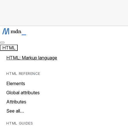
HTML
HTML: Markup language
HTML REFERENCE
Elements
Global attributes
Attributes
See all…
HTML GUIDES