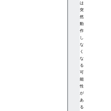
o
は
M
突
e
然
d
動
i
作
a
し
D
e
な
v
く
i
な
c
る
e
可
s
能
M
e
性
d
が
i
あ
a
る
S