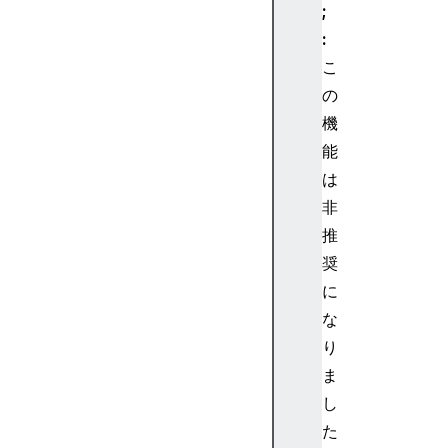
ns
;
ta
:
ll
こ
ed
の
Re
la
機
te
能
dA
は
pp
非
s(
推
)
奨
ge
に
tU
な
se
り
rM
ま
ed
し
ia
た
()