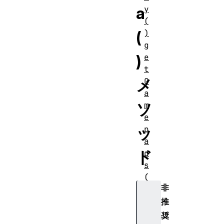
a
y
(
(
)
g
)
e
t
メ
G
a
ソ
m
e
ッ
p
a
ド
d
s
(
非
)
ge
推
tI
奨