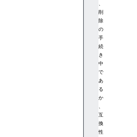
e
、
d
削
i
除
a
の
S
手
t
続
r
e
き
a
中
m
で
T
あ
r
る
a
か
c
k
、
互
換
性
H