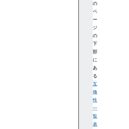
の
S
ペ
t
r
ー
e
ジ
a
の
m
下
(
部
)
に
I
n
あ
p
る
u
互
t
換
D
性
e
一
v
i
覧
c
表