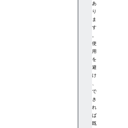
a
あ
p
り
t
ま
u
す
r
e
。
S
使
t
用
r
を
e
避
a
け
m
(
、
)
で
H
き
T
れ
M
ば
L
既
M