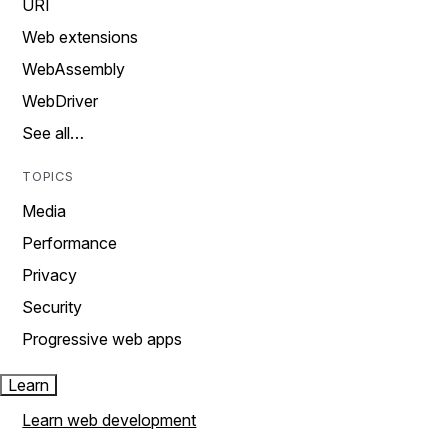
URI
Web extensions
WebAssembly
WebDriver
See all…
TOPICS
Media
Performance
Privacy
Security
Progressive web apps
Learn
Learn web development