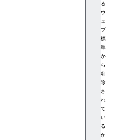
す
る
る
ウ
ペ
ェ
ー
ブ
ジ
C
標
a
準
n
か
v
ら
a
削
s
除
C
a
さ
p
れ
t
て
u
い
r
る
e
か
M