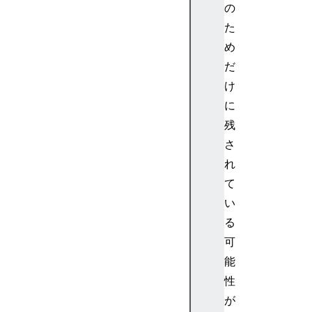
の
T
た
M
L
め
C
だ
a
け
n
に
v
残
a
さ
s
E
れ
l
て
e
い
m
る
e
可
n
能
t
.
性
c
が