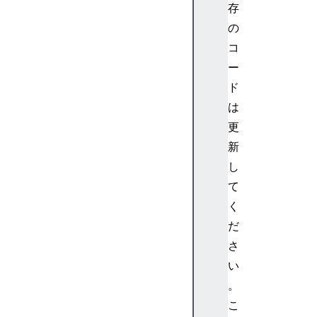
e
存
d
の
i
コ
a
ー
E
ド
l
は
e
m
更
e
新
n
し
t
て
.
く
c
だ
a
p
さ
t
い
u
。
r
こ
e