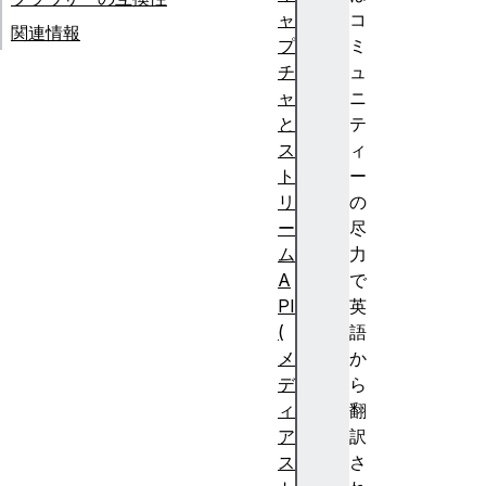
ャ
コ
関連情報
プ
ミ
チ
ュ
ャ
ニ
と
テ
ス
ィ
ト
ー
リ
の
ー
尽
ム
力
A
で
PI
英
(
語
メ
か
デ
ら
ィ
翻
ア
訳
ス
さ