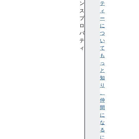
ン
テ
ス
ィ
プ
ー
ロ
に
パ
つ
テ
い
ィ
て
a
も
c
っ
t
と
i
知
v
り
e
、
V
仲
R
間
D
に
i
な
s
る
p
に