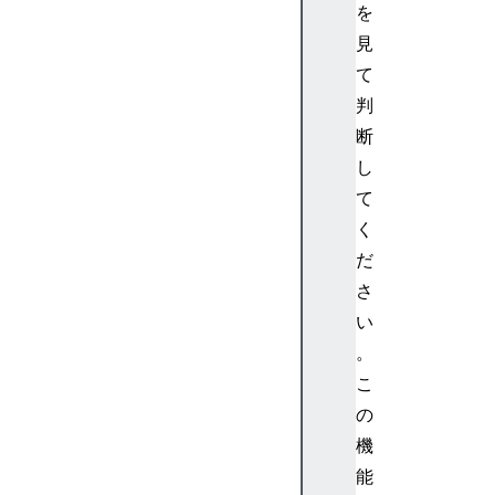
e
を
I
見
n
て
f
判
o
M
断
e
し
d
て
i
く
a
だ
D
さ
e
v
い
i
。
c
こ
e
の
I
機
n
能
f