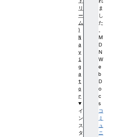
ト
れ
リ
ま
ー
し
ム
た
)
。
N
M
a
D
v
N
i
W
g
e
a
b
t
D
o
o
r
c
s
イ
コ
ン
ミ
ス
ュ
タ
ニ