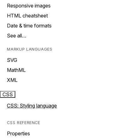
Responsive images
HTML cheatsheet
Date & time formats
See all…
MARKUP LANGUAGES
SVG
MathML
XML
CSS
CSS: Styling language
CSS REFERENCE
Properties