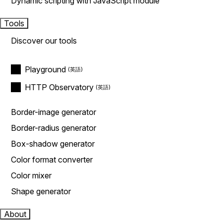
Dynamic scripting with JavaScript module
Tools
Discover our tools
Playground
HTTP Observatory
Border-image generator
Border-radius generator
Box-shadow generator
Color format converter
Color mixer
Shape generator
About