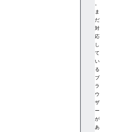
。
g
ま
e
だ
t
対
V
応
R
し
D
i
て
s
い
p
る
l
ブ
a
ラ
y
ウ
s
(
ザ
)
ー
が
M
あ
e