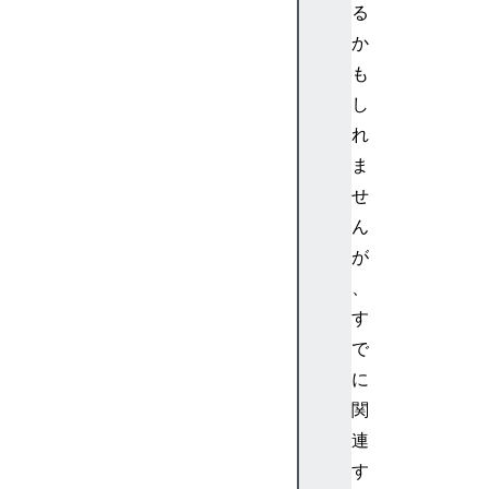
る
di
か
a
C
も
a
し
pt
れ
ur
ま
e
せ
a
ん
n
d
が
St
、
re
す
a
で
m
に
s
関
に
関
連
連
す