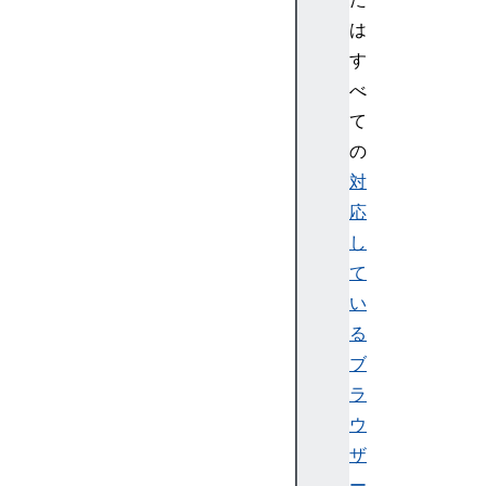
E
は
v
す
e
n
べ
t
て
の
対
応
M
し
e
て
d
i
い
a
る
T
ブ
r
ラ
a
ウ
c
ザ
k
C
ー