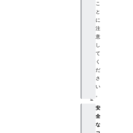
こ
t
と
r
e
に
a
注
m
意
M
し
e
て
d
く
i
a
だ
S
さ
t
い
r
。
e
a
安
m
全
T
な
r
コ