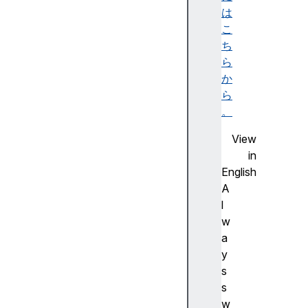
l
は
a
こ
y
ち
s
ら
か
イ
ら
ン
。
ス
View
タ
in
ン
English
ス
A
メ
l
ソ
w
ッ
a
ド
y
c
s
a
s
n
w