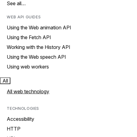
See all…
WEB API GUIDES
Using the Web animation API
Using the Fetch API
Working with the History API
Using the Web speech API
Using web workers
All
All web technology
TECHNOLOGIES
Accessibility
HTTP