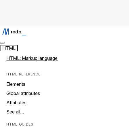
HTML
HTML: Markup language
HTML REFERENCE
Elements
Global attributes
Attributes
See all…
HTML GUIDES