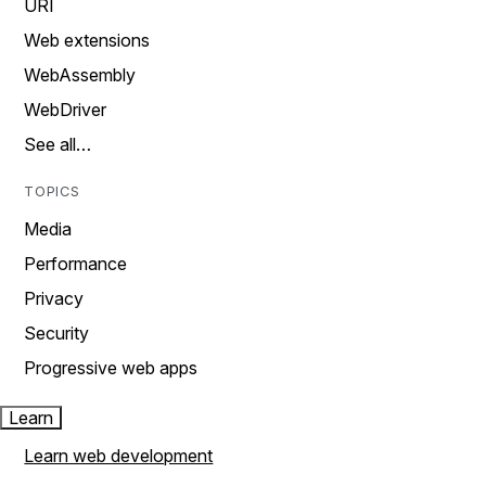
URI
Web extensions
WebAssembly
WebDriver
See all…
TOPICS
Media
Performance
Privacy
Security
Progressive web apps
Learn
Learn web development