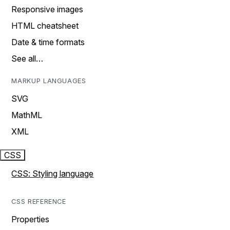
Responsive images
HTML cheatsheet
Date & time formats
See all…
MARKUP LANGUAGES
SVG
MathML
XML
CSS
CSS: Styling language
CSS REFERENCE
Properties