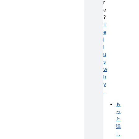
r
e
?
T
e
l
l
u
s
w
h
y
.
も
っ
と
詳
し