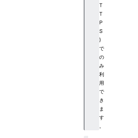
T
T
P
S
)
で
の
み
利
用
で
き
ま
す
。