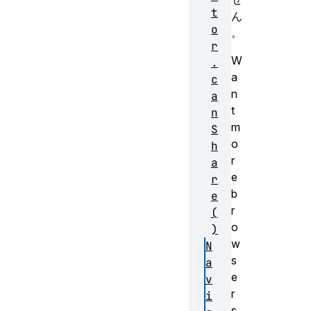
t
ん
o
。
r
W
.
a
c
n
a
t
n
m
S
o
h
r
a
e
r
b
e
r
(
o
)
w
N
s
a
e
v
r
i
s