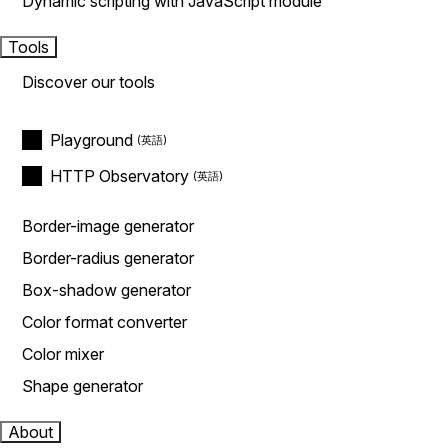
Dynamic scripting with JavaScript module
Tools
Discover our tools
Playground
HTTP Observatory
Border-image generator
Border-radius generator
Box-shadow generator
Color format converter
Color mixer
Shape generator
About