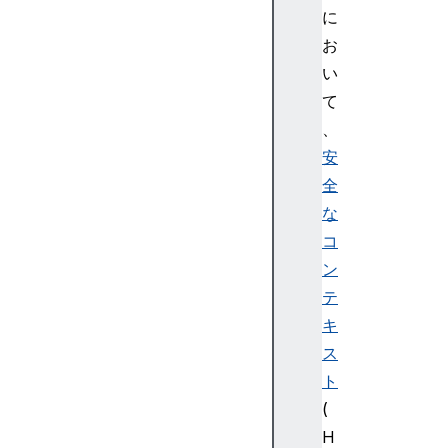
に
お
い
て
、
安
全
な
コ
ン
テ
キ
ス
ト
(
H