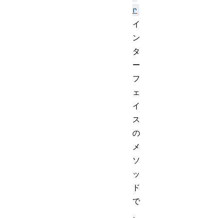
r
イ
ン
タ
ー
フ
ェ
イ
ス
の
メ
ソ
ッ
ド
で
、