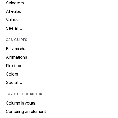
Selectors
At-rules
Values
See all…
CSS GUIDES
Box model
Animations
Flexbox
Colors
See all…
LAYOUT COOKBOOK
Column layouts
Centering an element