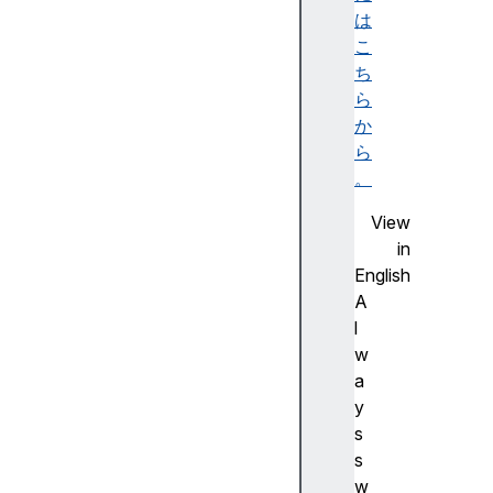
r
は
e
こ
(
ち
)
ら
c
か
l
ら
e
。
a
View
r
in
A
English
p
A
p
l
B
w
a
a
d
y
g
s
e
s
(
w