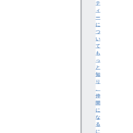
y
テ
s
ィ
ー
イ
に
ン
つ
ス
い
タ
て
ン
も
ス
っ
メ
と
ソ
知
ッ
り
ド
、
c
仲
a
間
n
に
S
な
h
る
a
に