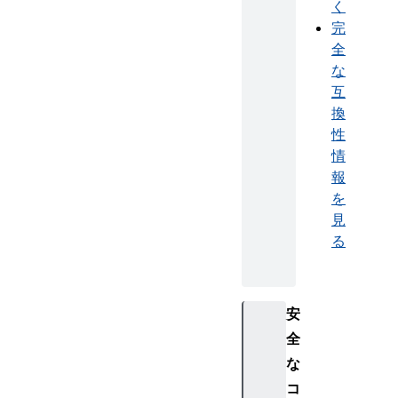
く
完
全
な
互
換
性
情
報
を
見
る
安
全
な
コ