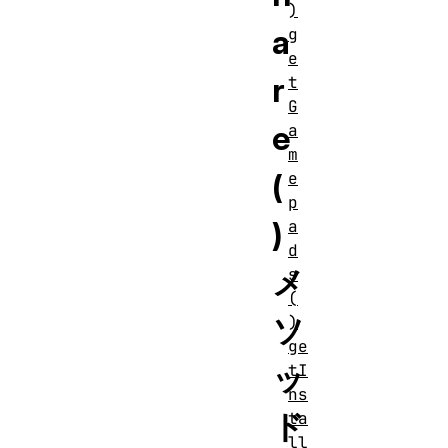
)
a
g
e
r
t
G
e
a
m
(
e
p
)
a
d
メ
s
(
ソ
)
ge
ッ
tI
ns
ド
ta
ll