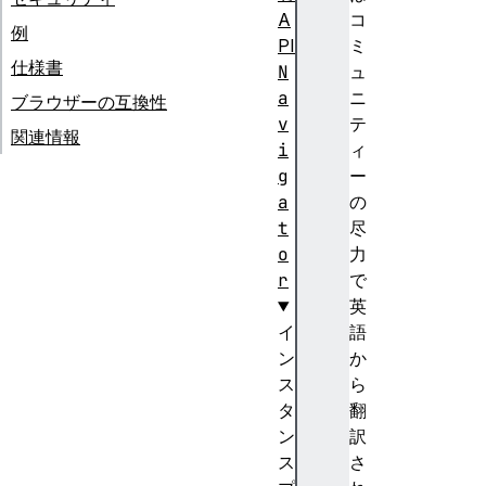
A
コ
例
PI
ミ
仕様書
N
ュ
a
ニ
ブラウザーの互換性
v
テ
関連情報
i
ィ
g
ー
a
の
t
尽
o
力
r
で
英
イ
語
ン
か
ス
ら
タ
翻
ン
訳
ス
さ