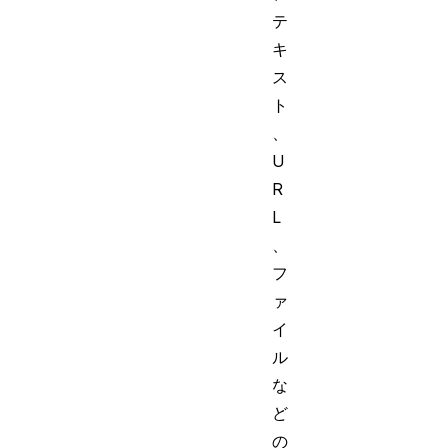
テ
キ
ス
ト
、
U
R
L
、
フ
ァ
イ
ル
な
ど
の