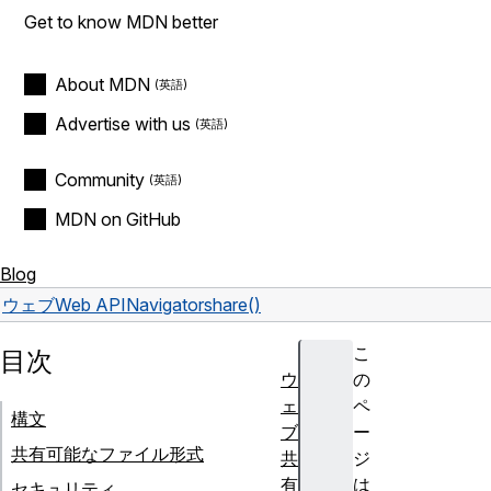
Get to know MDN better
About MDN
Advertise with us
Community
MDN on GitHub
Blog
ウェブ
Web API
Navigator
share()
こ
目次
ウ
の
ェ
ペ
構文
ブ
ー
共有可能なファイル形式
共
ジ
有
は
セキュリティ