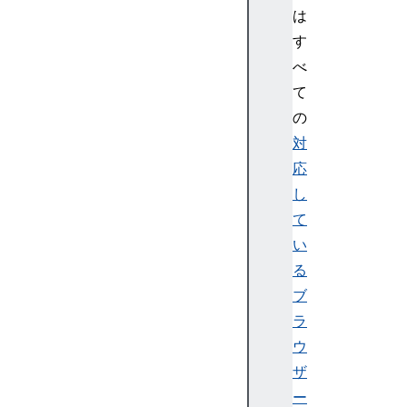
は
す
べ
て
の
対
応
し
て
い
る
ブ
ラ
ウ
ザ
ー