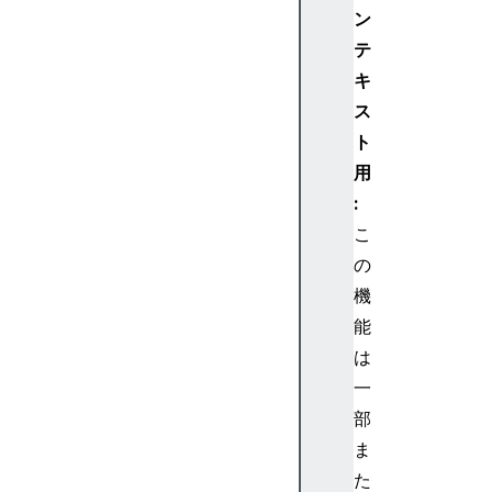
ン
テ
キ
ス
ト
用
:
こ
の
機
能
は
一
部
ま
た