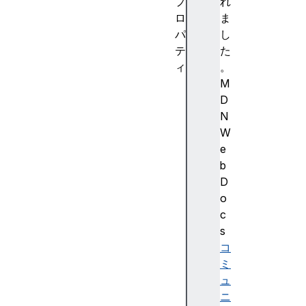
プ
れ
ロ
ま
パ
し
テ
た
ィ
。
a
M
c
D
t
N
i
W
v
e
e
b
V
D
R
o
D
c
i
s
s
コ
p
ミ
l
ュ
a
ニ