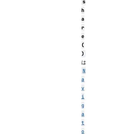
s
h
a
r
e
(
)
は
N
a
v
i
g
a
t
o