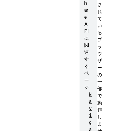
h
さ
ar
れ
e
て
A
い
PI
る
に
ブ
関
ラ
連
ウ
す
ザ
る
ー
ペ
の
ー
一
ジ
部
N
で
a
動
v
作
i
し
g
ま
a
せ