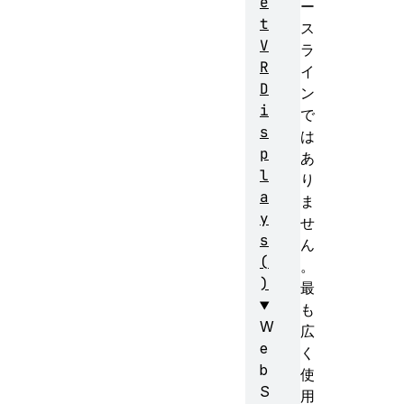
e
ー
t
ス
V
ラ
R
イ
D
ン
i
で
s
は
p
あ
l
り
a
ま
y
せ
s
ん
(
。
)
最
も
W
広
e
く
b
使
S
用