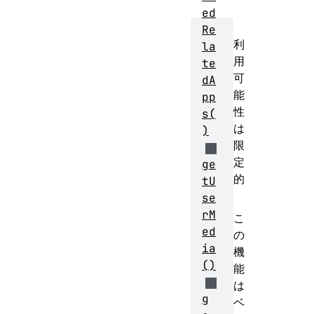
ed
Re
利
la
用
te
可
dA
能
pp
性
s(
は
)
限
定
ge
的
tU
se
rM
こ
ed
の
ia
機
()
能
は
g
ベ