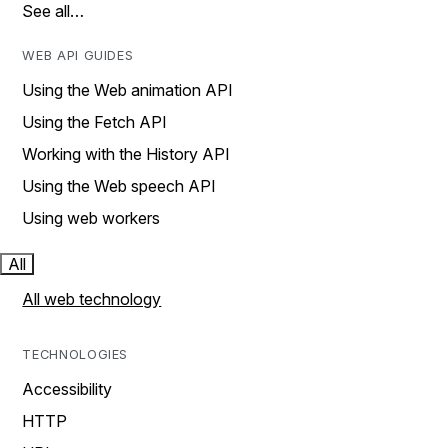
See all…
WEB API GUIDES
Using the Web animation API
Using the Fetch API
Working with the History API
Using the Web speech API
Using web workers
All
All web technology
TECHNOLOGIES
Accessibility
HTTP