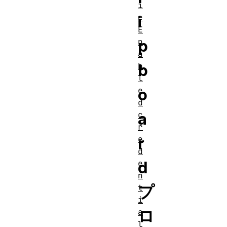
i
i
e
E
p
n
a
b
b
l
o
e
d
a
c
r
r
e
d
d
e
n
プ
t
i
ロ
a
l