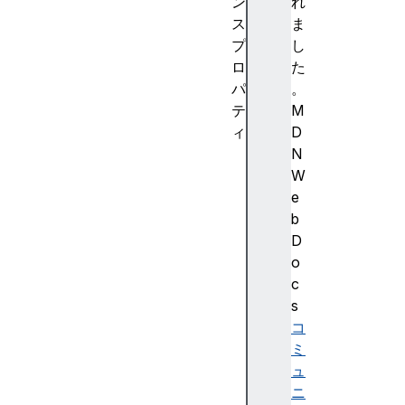
ン
れ
ス
ま
プ
し
ロ
た
パ
。
テ
M
ィ
D
ac
N
ti
W
ve
e
VR
b
Di
D
sp
o
la
c
ys
s
コ
ミ
ュ
a
ニ