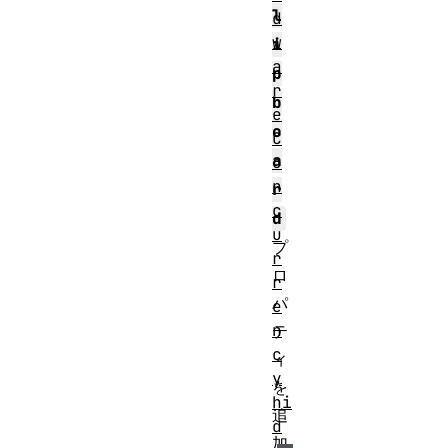
l
d
w
i
a
p
r
b
e
o
C
a
o
n
r
c
d
u
プ
r
ロ
r
パ
e
n
テ
c
ィ
y
を
hi
追
d
加