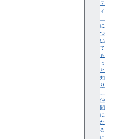
p
テ
p
ィ
C
ー
o
に
d
つ
e
い
N
て
a
も
m
っ
e
と
a
知
p
り
p
、
N
仲
a
間
m
に
e
な
a
る
p
に