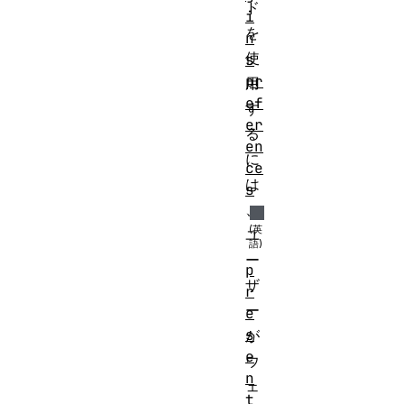
ド
i
を
n
使
s
pr
用
ef
す
er
る
en
に
ce
は
s
、
ユ
ー
p
ザ
r
ー
e
s
が
e
ウ
n
ェ
t