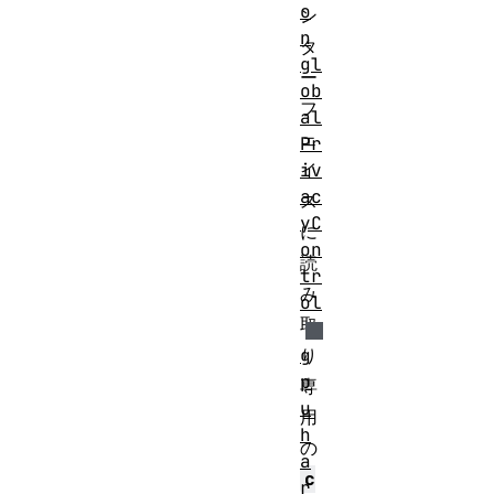
o
ン
n
タ
gl
ー
ob
フ
al
ェ
Pr
iv
イ
ac
ス
yC
に
on
読
tr
み
ol
取
g
り
p
専
u
用
h
の
a
c
r