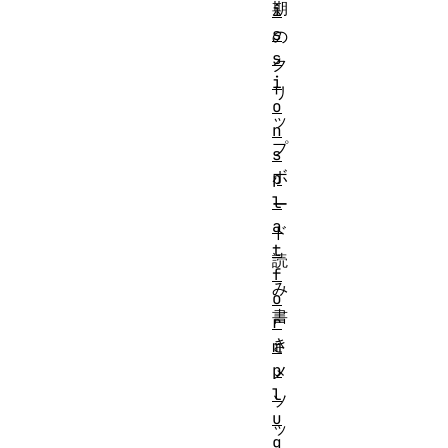
期
i
s
の
s
ク
i
リ
o
ッ
n
プ
s
ボ
p
l
ー
a
ド
t
読
f
み
o
書
r
き
m
p
メ
l
ソ
u
ッ
g