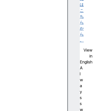
p
は
V
こ
e
ち
r
ら
s
か
i
ら
o
。
n
View
au
in
di
English
oS
A
es
l
si
w
on
a
y
s
s
bl
w
ue