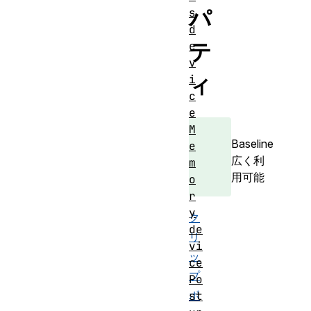
パ
s
d
テ
e
v
ィ
i
c
e
M
Baseline
e
広く利
m
用可能
o
r
y
ク
de
リ
vi
ッ
ce
プ
Po
ボ
st