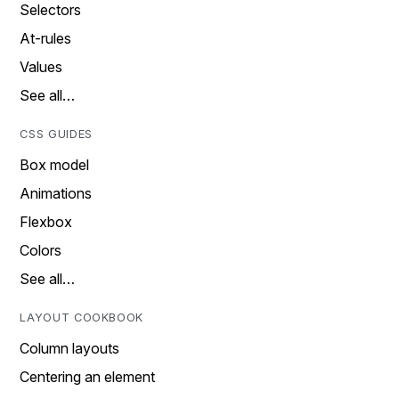
Selectors
At-rules
Values
See all…
CSS GUIDES
Box model
Animations
Flexbox
Colors
See all…
LAYOUT COOKBOOK
Column layouts
Centering an element