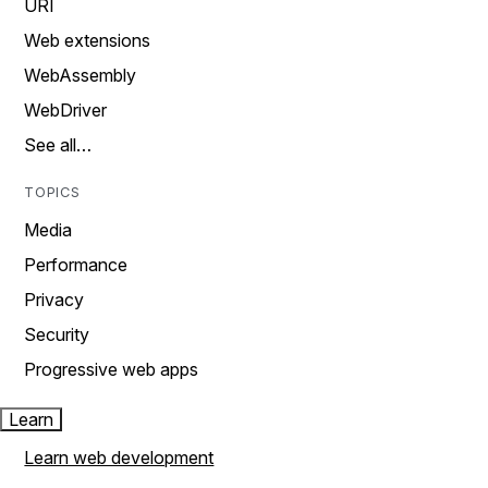
URI
Web extensions
WebAssembly
WebDriver
See all…
TOPICS
Media
Performance
Privacy
Security
Progressive web apps
Learn
Learn web development