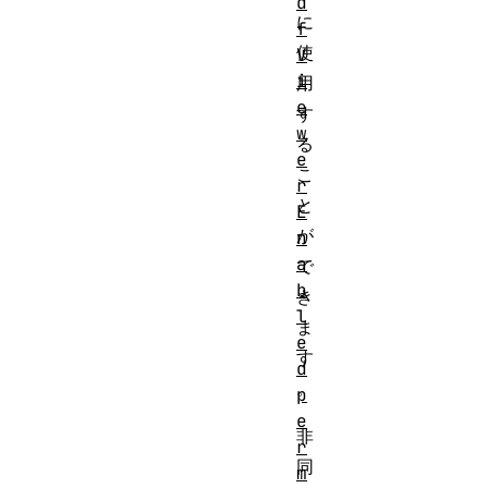
d
に
f
使
V
i
用
e
す
w
る
e
こ
r
と
E
が
n
a
で
b
き
l
ま
e
す
d
。
p
e
非
r
同
m