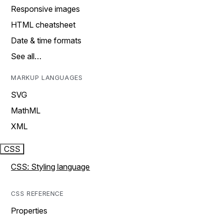
Responsive images
HTML cheatsheet
Date & time formats
See all…
MARKUP LANGUAGES
SVG
MathML
XML
CSS
CSS: Styling language
CSS REFERENCE
Properties