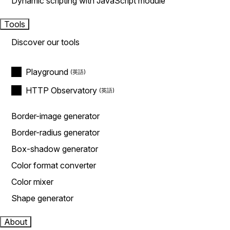
Dynamic scripting with JavaScript module
Tools
Discover our tools
Playground
HTTP Observatory
Border-image generator
Border-radius generator
Box-shadow generator
Color format converter
Color mixer
Shape generator
About