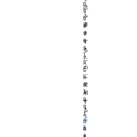
n
読
g
み
u
書
a
g
き
e
す
s
る
l
た
o
め
c
に
k
s
使
l
用
o
す
g
る
i
C
n
l
m
a
i