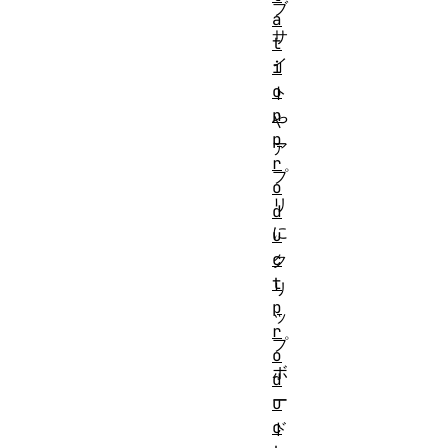
ブ
a
サ
t
イ
i
o
ト
n
や
p
ア
r
プ
o
リ
d
に
u
c
ク
t
リ
p
ッ
r
プ
o
ボ
d
ー
u
c
ド