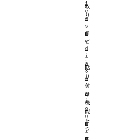
i
取
c
り
e
、
s
コ
m
e
ピ
d
ー
i
、
a
貼
S
り
e
付
s
s
け
i
機
o
能
n
を
m
ウ
i
ェ
m