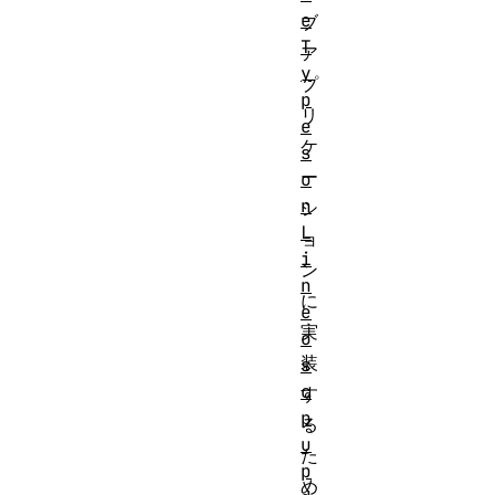
e
ブ
T
ア
y
プ
p
リ
e
ケ
s
ー
o
n
シ
L
ョ
i
ン
n
に
e
実
o
装
s
c
す
p
る
u
た
p
め