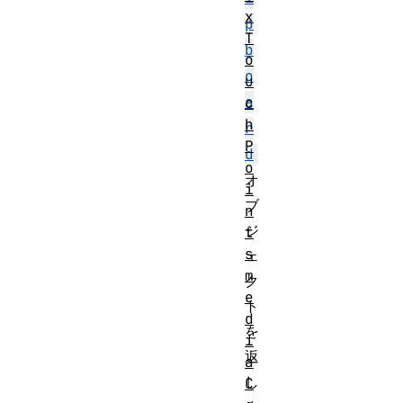
x
p
T
b
o
o
u
a
c
h
r
P
d
o
オ
i
ブ
n
ジ
t
s
ェ
m
ク
e
ト
d
を
i
返
a
し
C