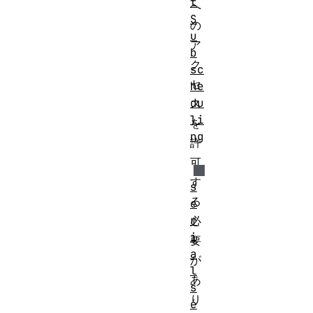
t
へ
S
の
u
ア
b
ク
sc
セ
he
du
ス
li
を
ng
許
可
す
s
る
e
r
必
i
要
a
が
l
あ
s
り
e