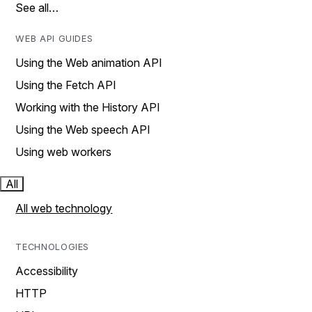
See all…
WEB API GUIDES
Using the Web animation API
Using the Fetch API
Working with the History API
Using the Web speech API
Using web workers
All
All web technology
TECHNOLOGIES
Accessibility
HTTP