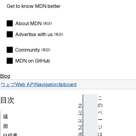
Get to know MDN better
About MDN
Advertise with us
Community
MDN on GitHub
Blog
ウェブ
Web API
Navigator
clipboard
こ
目次
ク
の
リ
ペ
値
ッ
ー
例
プ
ジ
ボ
は
仕様書