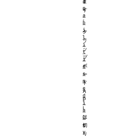
a
ま
p
す
a
。
b
i
ク
l
リ
i
ッ
t
プ
i
ボ
e
s
ー
m
ド
e
A
d
P
i
I
a
は
D
e
切
v
り