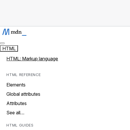
HTML
HTML: Markup language
HTML REFERENCE
Elements
Global attributes
Attributes
See all…
HTML GUIDES