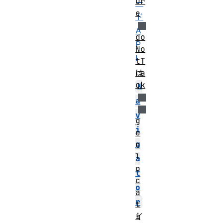
ur
ー
e
ド
A
do
P
No
I
tT
は
ra
ck
N
a
v
g
i
e
g
o
l
a
o
t
c
o
a
r
t
i
イ