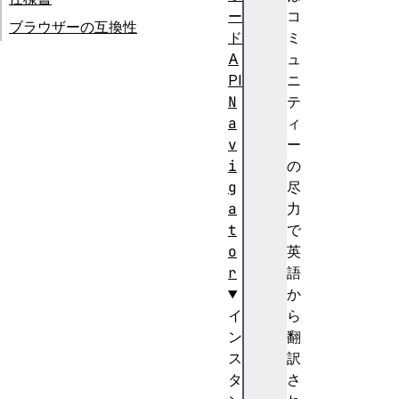
ー
コ
ブラウザーの互換性
ド
ミ
A
ュ
PI
ニ
N
テ
a
ィ
v
ー
i
の
g
尽
a
力
t
で
o
英
r
語
か
イ
ら
ン
翻
ス
訳
タ
さ