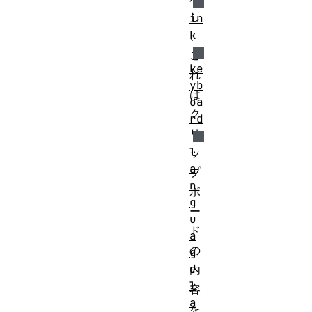
し
in
k
、
こ
ke
れ
yb
は
oa
ク
rd
リ
l
ッ
a
プ
n
ボ
g
ー
u
ド
a
の
g
e
内
l
容
a
を