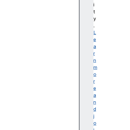
ti
i
ve
t
Vi
y
ew
.
Tr
L
an
e
si
a
ti
r
on
n
m
o
r
e
a
a
r
n
i
d
a
j
A
o
c