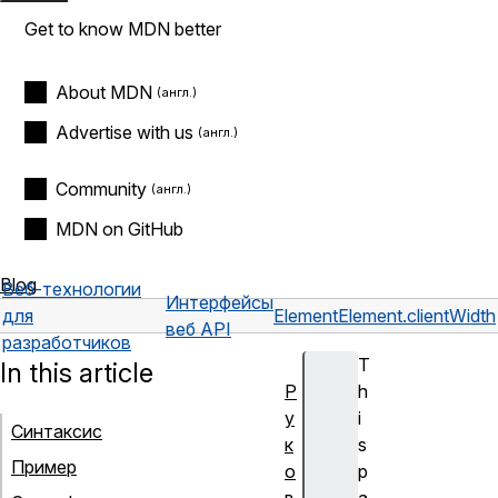
Get to know MDN better
About MDN
Advertise with us
Community
MDN on GitHub
Blog
Веб-технологии
Интерфейсы
для
Element
Element.clientWidth
веб API
разработчиков
T
In this article
Р
h
у
i
Синтаксис
к
s
Пример
о
p