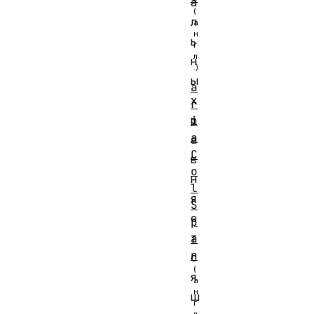
а
л
ь
н
ы
a
х
r
р
i
a
а
C
в
o
н
l
я
S
е
p
т
a
n
с
я
ш