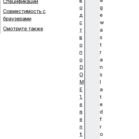
в
a
Спецификации
о
g
Совместимость с
д
e
браузерами
с
w
Смотрите также
т
a
в
s
о
t
п
r
о
a
D
n
O
s
M
l
E
a
l
t
e
e
m
d
e
f
n
r
t
o