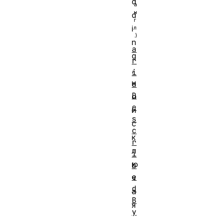
d
d
i
n
a
g
r
,
i
н
a
D
о
e
и
s
с
c
к
r
л
i
ю
b
e
ч
d
а
B
я
y