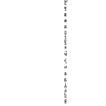
ш
E
и
l
р
e
m
и
e
н
n
у
t
р
s
а
м
к
и
a
(
r
b
i
o
a
r
D
d
e