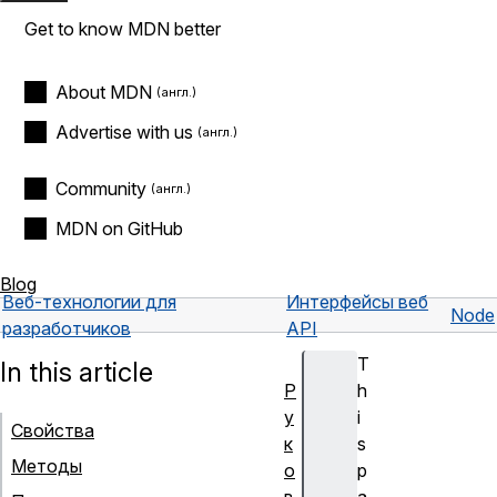
Get to know MDN better
About MDN
Advertise with us
Community
MDN on GitHub
Blog
Веб-технологии для
Интерфейсы веб
Node
разработчиков
API
T
In this article
Р
h
у
i
Свойства
к
s
Методы
о
p