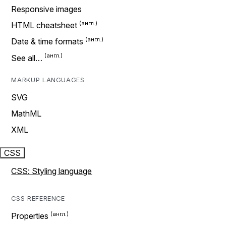
Responsive images
HTML cheatsheet
Date & time formats
See all…
MARKUP LANGUAGES
SVG
MathML
XML
CSS
CSS: Styling language
CSS REFERENCE
Properties