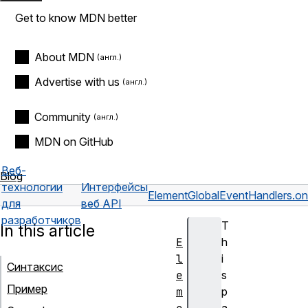
Get to know MDN better
About MDN
Advertise with us
Community
MDN on GitHub
Веб-
Blog
технологии
Интерфейсы
Element
GlobalEventHandlers.o
для
веб API
разработчиков
T
In this article
E
h
l
i
Синтаксис
e
s
Пример
m
p