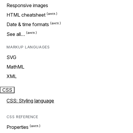
Responsive images
HTML cheatsheet
Date & time formats
See all…
MARKUP LANGUAGES
SVG
MathML
XML
CSS
CSS: Styling language
CSS REFERENCE
Properties