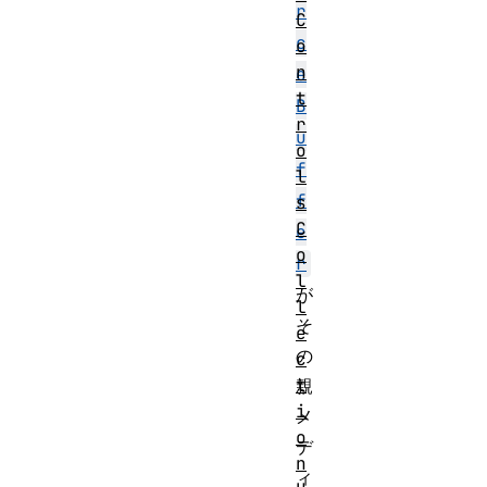
r
C
c
o
n
e
t
B
r
u
o
f
l
f
s
C
e
o
r
l
が
l
そ
e
の
c
t
親
i
メ
o
デ
n
ィ