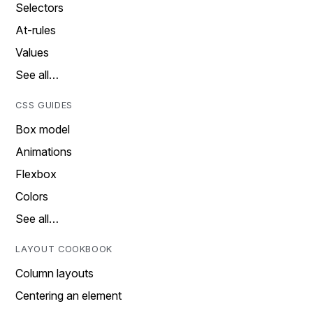
Selectors
At-rules
Values
See all…
CSS GUIDES
Box model
Animations
Flexbox
Colors
See all…
LAYOUT COOKBOOK
Column layouts
Centering an element