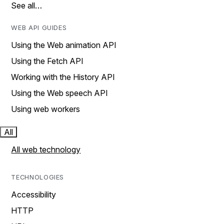
See all…
WEB API GUIDES
Using the Web animation API
Using the Fetch API
Working with the History API
Using the Web speech API
Using web workers
All
All web technology
TECHNOLOGIES
Accessibility
HTTP