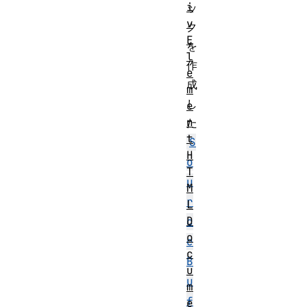
i
ッ
v
ク
E
を
l
作
e
成
m
し
e
n
た
t
S
H
o
T
u
M
r
L
D
c
o
e
c
B
u
u
m
f
e