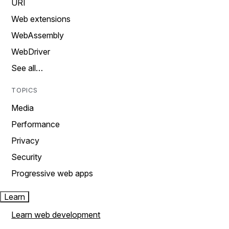
URI
Web extensions
WebAssembly
WebDriver
See all…
TOPICS
Media
Performance
Privacy
Security
Progressive web apps
Learn
Learn web development