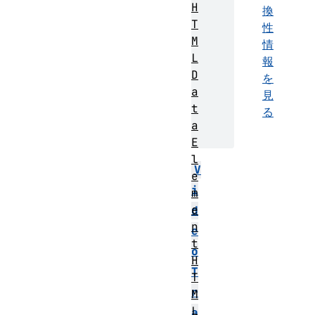
H
換
T
性
M
情
L
報
D
を
a
見
t
る
a
E
l
V
e
i
m
e
d
n
e
t
o
H
T
T
r
M
L
a