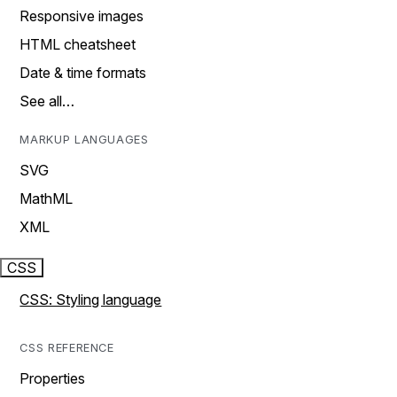
Responsive images
HTML cheatsheet
Date & time formats
See all…
MARKUP LANGUAGES
SVG
MathML
XML
CSS
CSS: Styling language
CSS REFERENCE
Properties