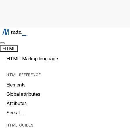
HTML
HTML: Markup language
HTML REFERENCE
Elements
Global attributes
Attributes
See all…
HTML GUIDES