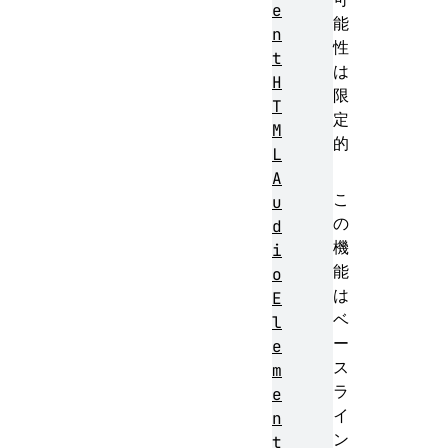
e
能
n
性
t
は
H
限
T
定
M
的
L
A
こ
u
の
d
機
i
能
o
は
E
ベ
l
ー
e
ス
m
ラ
e
イ
n
ン
t