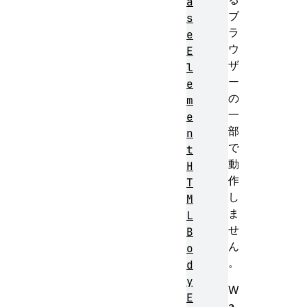
a
ブ
s
ラ
e
ウ
E
ザ
l
ー
e
の
m
一
e
部
n
で
t
動
H
作
T
し
M
ま
L
せ
B
ん
o
。
d
y
W
E
a