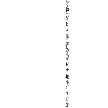
L
プ
D
ロ
i
パ
a
テ
l
o
ィ
g
は
E
読
l
み
e
取
m
り
e
n
専
t
用
H
で
T
、
M
ト
L
ラ
D