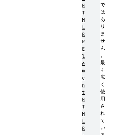
で
H
は
T
あ
M
り
L
ま
B
せ
R
ん
E
。
l
最
e
も
m
広
e
く
n
使
t
用
H
さ
T
れ
M
て
L
い
B
る