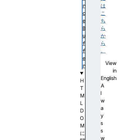
r
は
c
こ
e
ち
B
ら
u
か
f
ら
f
。
e
View
r
in
English
H
A
T
l
M
w
L
a
D
y
O
s
M
s
に
w