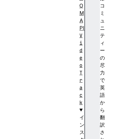
O
コ
M
ミ
A
ュ
PI
ニ
V
テ
i
ィ
d
ー
e
の
o
尽
T
力
r
で
a
英
c
語
k
か
ら
イ
翻
ン
訳
ス
さ