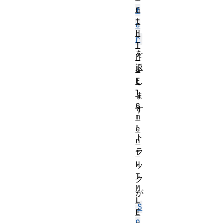
n
f
t
e
H
r
T
を
M
返
L
E
し
l
ま
e
す
m
。
e
ト
n
ラ
t
H
ッ
T
ク
M
が
L
S
E
o