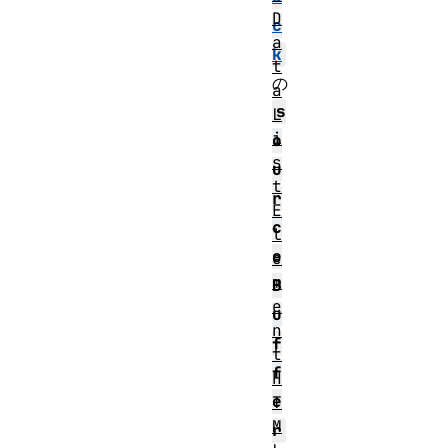
D
c
a
k
t
の
a
s
L
i
o
s
u
t
r
E
c
l
e
e
m
B
e
u
n
f
t
f
H
e
T
M
r