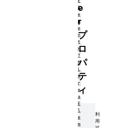
E
e
l
e
r
m
e
プ
n
t
ロ
H
T
パ
M
L
テ
A
r
ィ
e
a
E
l
利
e
用
m
可