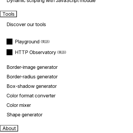
Dynamic scripting with JavaScript module
Tools
Discover our tools
Playground
HTTP Observatory
Border-image generator
Border-radius generator
Box-shadow generator
Color format converter
Color mixer
Shape generator
About