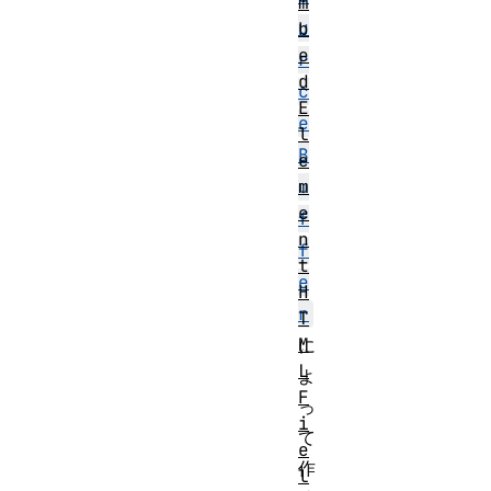
m
u
b
e
r
d
c
E
e
l
B
e
m
u
e
f
n
f
t
e
H
r
T
M
に
L
よ
F
っ
i
て
e
作
l