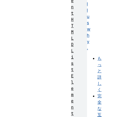
e
l
n
l
t
u
H
s
T
w
M
h
L
y
D
.
L
i
も
s
っ
t
と
E
詳
l
し
e
く
m
完
e
全
n
な
t
互