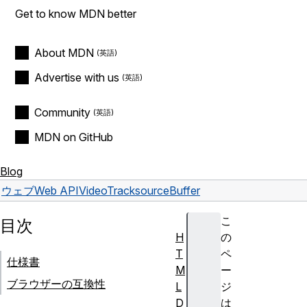
Get to know MDN better
About MDN
Advertise with us
Community
MDN on GitHub
Blog
ウェブ
Web API
VideoTrack
sourceBuffer
こ
目次
H
の
T
ペ
仕様書
M
ー
ブラウザーの互換性
L
ジ
D
は