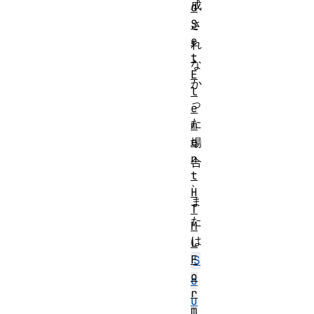
成
d
S
さ
e
れ
t
な
E
か
l
っ
e
た
m
e
場
n
合
t
、
H
ま
T
た
M
は
L
F
S
o
o
r
u
m