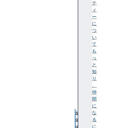
l
テ
a
ィ
n
ー
g
に
u
つ
a
い
g
て
e
も
s
っ
e
と
l
知
e
り
c
、
t
仲
e
間
d
に
s
な
o
る
u
に