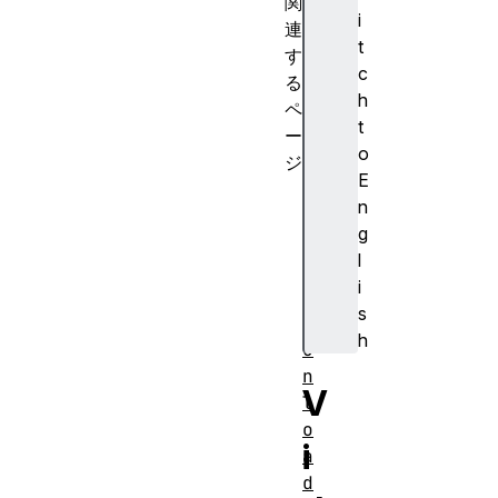
関
i
連
t
す
c
る
h
ペ
t
ー
o
ジ
E
B
n
e
g
f
l
o
i
r
s
e
h
U
n
V
l
o
i
a
d