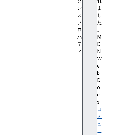
タ
れ
ン
ま
ス
し
プ
た
ロ
。
パ
M
テ
D
ィ
N
i
W
d
e
k
b
i
D
n
o
d
c
l
s
a
コ
b
ミ
e
ュ
l
ニ