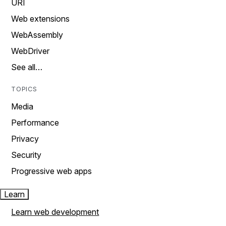
URI
Web extensions
WebAssembly
WebDriver
See all…
TOPICS
Media
Performance
Privacy
Security
Progressive web apps
Learn
Learn web development