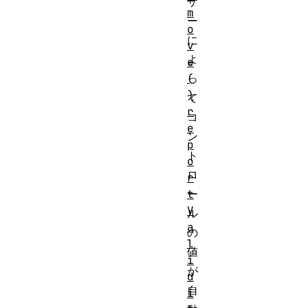
ザ
m
ー
o
に
v
よ
e
(
っ
)
て
r
コ
e
ン
p
ト
o
ロ
r
t
ー
V
ル
a
の
l
値
i
が
d
自
i