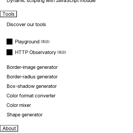
Dynamic scripting with JavaScript module
Tools
Discover our tools
Playground
HTTP Observatory
Border-image generator
Border-radius generator
Box-shadow generator
Color format converter
Color mixer
Shape generator
About