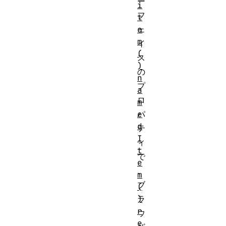
ー
i
フ
t
e
ェ
m
イ
(
ス
)
の
n
プ
a
ロ
m
e
パ
d
テ
I
ィ
t
で
e
、
m
ブ
(
)
ラ
r
ウ
e