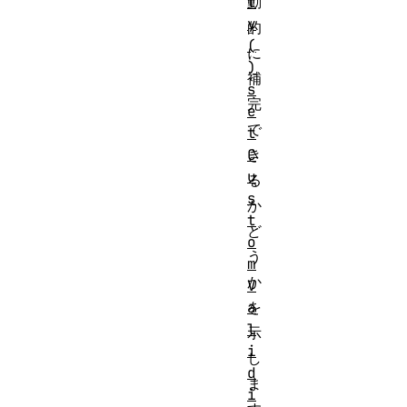
t
動
y
的
(
に
)
補
s
完
e
で
t
C
き
u
る
s
か
t
ど
o
う
m
か
V
a
を
l
示
i
し
d
ま
i