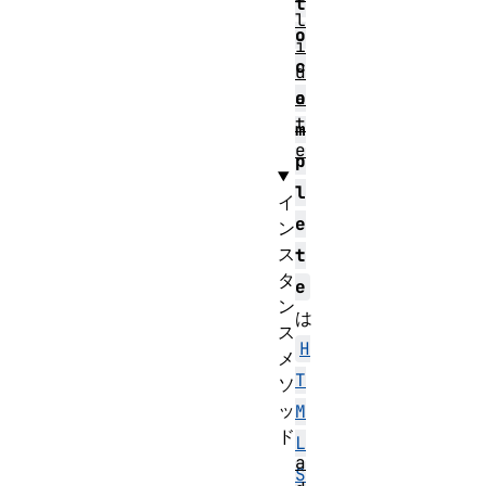
t
l
o
i
c
d
a
o
t
m
e
p
l
イ
e
ン
ス
t
タ
e
ン
は
ス
H
メ
T
ソ
ッ
M
ド
L
a
S