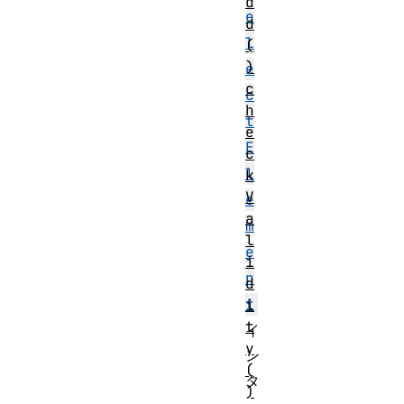
d
e
d
l
(
)
e
c
c
h
t
e
E
c
l
k
V
e
a
m
l
e
i
n
d
t
i
t
イ
y
ン
(
タ
)