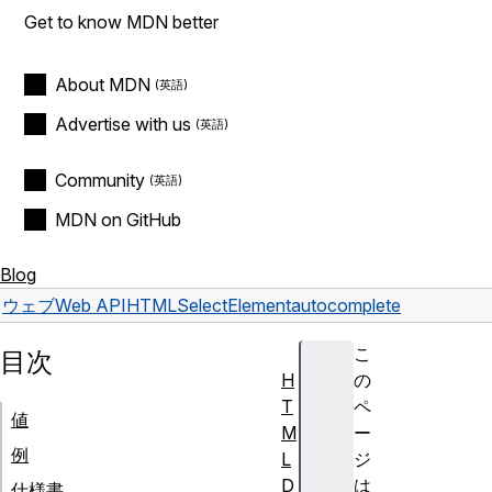
Get to know MDN better
About MDN
Advertise with us
Community
MDN on GitHub
Blog
ウェブ
Web API
HTMLSelectElement
autocomplete
こ
目次
H
の
T
ペ
値
M
ー
例
L
ジ
D
は
仕様書