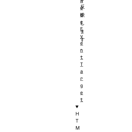
N
反
o
d
映
e
し
E
ま
v
す
e
。
n
t
T
a
r
g
e
t
H
T
M