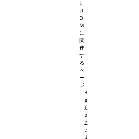
L
D
O
M
に
関
連
す
る
ペ
ー
ジ
B
e
f
o
r
e
U