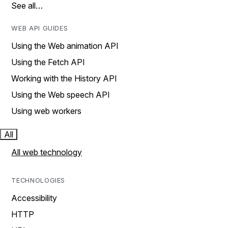
See all…
WEB API GUIDES
Using the Web animation API
Using the Fetch API
Working with the History API
Using the Web speech API
Using web workers
All
All web technology
TECHNOLOGIES
Accessibility
HTTP