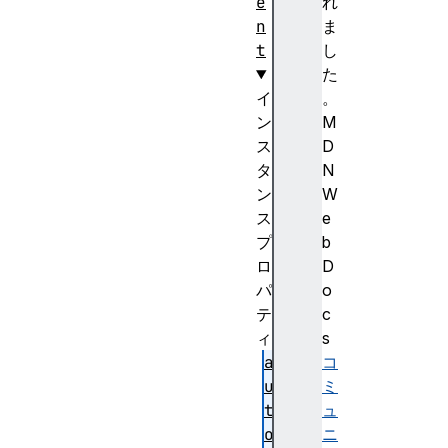
e
れ
n
ま
t
し
た
イ
。
ン
M
ス
D
タ
N
ン
W
ス
e
プ
b
ロ
D
パ
o
テ
c
ィ
s
a
コ
u
ミ
t
ュ
o
ニ