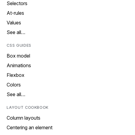
Selectors
At-rules
Values
See all…
CSS GUIDES
Box model
Animations
Flexbox
Colors
See all…
LAYOUT COOKBOOK
Column layouts
Centering an element