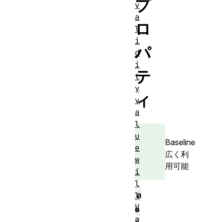
プ
v
a
ロ
l
i
パ
d
i
テ
t
y
ィ
v
a
l
u
Baseline
e
広く利
w
用可能
i
l
a
l
V
u
a