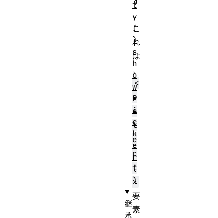
す
t
。
y
(
こ
)
れ
s
は
h
、
o
<
w
s
P
i
e
c
l
k
e
e
c
r
t
(
)
>
要
継
素
承