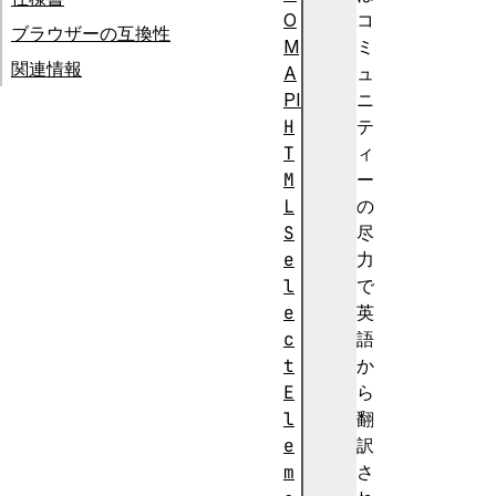
O
コ
ブラウザーの互換性
M
ミ
関連情報
A
ュ
PI
ニ
H
テ
T
ィ
M
ー
L
の
S
尽
e
力
l
で
e
英
c
語
t
か
E
ら
l
翻
e
訳
m
さ