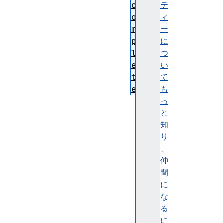
c
テ
o
ィ
m
ー
p
に
l
つ
e
い
t
て
e
も
d
っ
i
と
s
知
a
り
b
、
l
仲
e
間
d
に
f
な
o
る
r
に