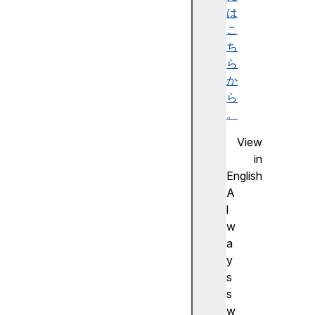
m
は
l
こ
a
ち
b
ら
e
か
l
ら
s
。
l
View
e
in
n
English
g
A
t
l
h
w
m
a
u
y
l
s
t
s
i
w