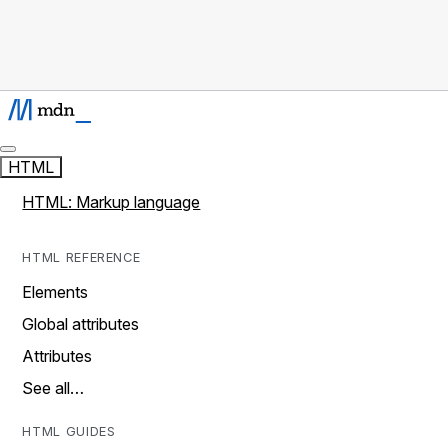
HTML
HTML: Markup language
HTML REFERENCE
Elements
Global attributes
Attributes
See all…
HTML GUIDES