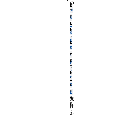
の
H
a
T
M
u
L
t
E
o
l
c
e
o
m
e
m
n
p
t
l
E
e
l
t
e
m
e
e
属
n
性
t
を