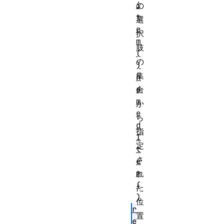
i
の
t
選
e
択
m
肢
(
の
)
集
n
a
合
m
か
e
ら
d
指
I
定
t
さ
e
m
れ
(
た
)
位
r
置
e