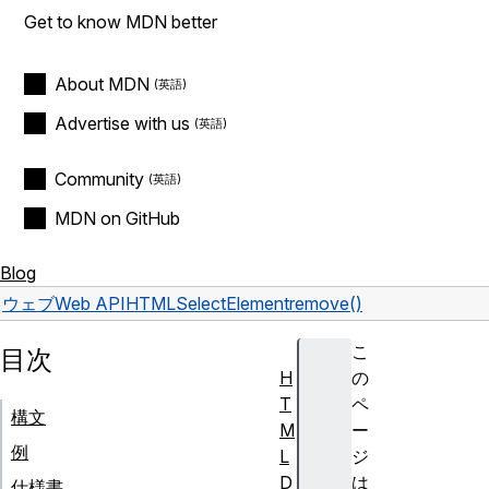
Get to know MDN better
About MDN
Advertise with us
Community
MDN on GitHub
Blog
ウェブ
Web API
HTMLSelectElement
remove()
こ
目次
H
の
T
ペ
構文
M
ー
例
L
ジ
D
は
仕様書