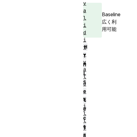
v
a
Baseline
l
広く利
i
用可能
d
i
H
t
y
T
v
M
a
L
l
S
u
e
e
w
l
i
e
l
c
l
t
V
a
E