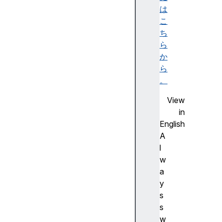
m
は
l
こ
a
ち
b
ら
e
か
l
ら
s
。
l
View
e
in
n
English
g
A
t
l
h
w
m
a
u
y
l
s
t
s
i
w