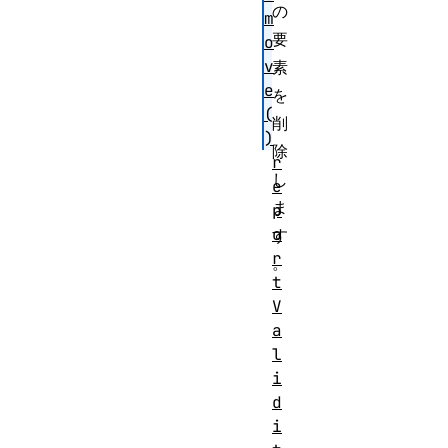
の
m
要
o
v
素
e
を
(
削
)
除
r
し
e
ま
p
o
す
r
。
t
V
a
l
i
d
i