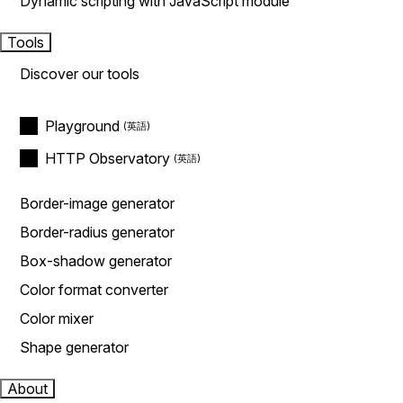
Dynamic scripting with JavaScript module
Tools
Discover our tools
Playground
HTTP Observatory
Border-image generator
Border-radius generator
Box-shadow generator
Color format converter
Color mixer
Shape generator
About