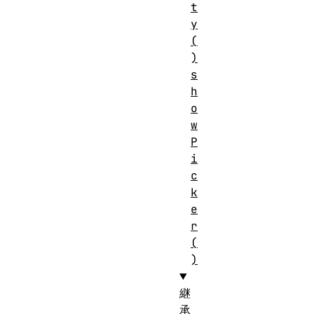
t
y
(
)
s
h
o
w
P
i
c
k
e
r
(
)
継
承