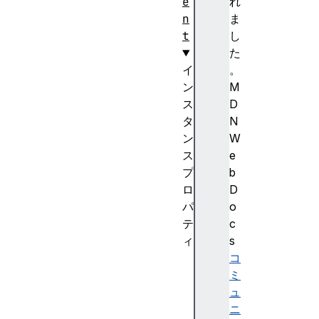
e
れ
n
ま
t
し
た
イ
。
ン
M
ス
D
タ
N
ン
W
ス
e
プ
b
ロ
D
パ
o
テ
c
ィ
s
a
コ
u
ミ
t
ュ
o
ニ