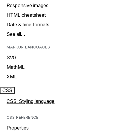
Responsive images
HTML cheatsheet
Date & time formats
See all…
MARKUP LANGUAGES
SVG
MathML
XML
CSS
CSS: Styling language
CSS REFERENCE
Properties