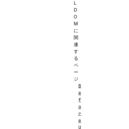
L
D
O
M
に
関
連
す
る
ペ
ー
ジ
B
e
f
o
r
e
U