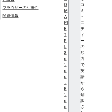
O
コ
ブラウザーの互換性
M
ミ
関連情報
A
ュ
PI
ニ
H
テ
T
ィ
M
ー
L
の
S
尽
e
力
l
で
e
英
c
語
t
か
E
ら
l
翻
e
訳
m
さ