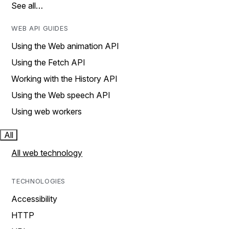
See all…
WEB API GUIDES
Using the Web animation API
Using the Fetch API
Working with the History API
Using the Web speech API
Using web workers
All
All web technology
TECHNOLOGIES
Accessibility
HTTP