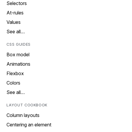
Selectors
At-rules
Values
See all…
CSS GUIDES
Box model
Animations
Flexbox
Colors
See all…
LAYOUT COOKBOOK
Column layouts
Centering an element