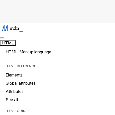
HTML
HTML: Markup language
HTML REFERENCE
Elements
Global attributes
Attributes
See all…
HTML GUIDES