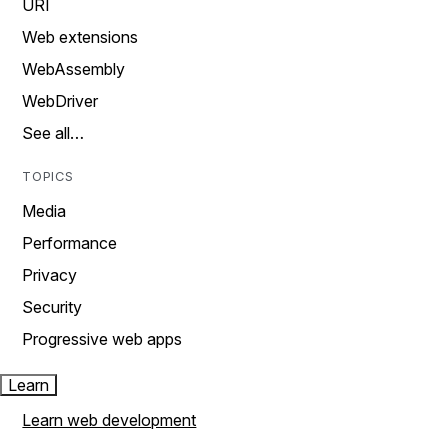
URI
Web extensions
WebAssembly
WebDriver
See all…
TOPICS
Media
Performance
Privacy
Security
Progressive web apps
Learn
Learn web development