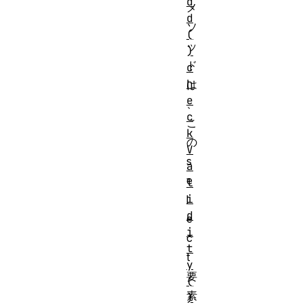
d
メ
d
ソ
(
ッ
)
ド
c
h
は
e
、
c
こ
k
の
V
s
a
e
l
i
l
d
e
i
c
t
t
y
要
(
素
)