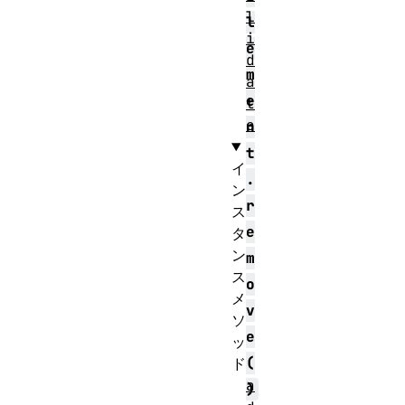
l
l
i
e
d
m
a
e
t
e
n
t
イ
.
ン
r
ス
e
タ
ン
m
ス
o
メ
v
ソ
e
ッ
(
ド
a
)