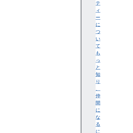
c
テ
o
ィ
m
ー
p
に
l
つ
e
い
t
て
e
も
d
っ
i
と
s
知
a
り
b
、
l
仲
e
間
d
に
f
な
o
る
r
に