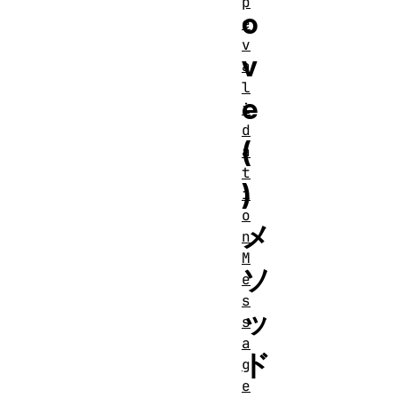
p
o
e
v
v
a
l
e
i
d
(
a
t
)
i
o
メ
n
M
ソ
e
s
ッ
s
a
ド
g
e