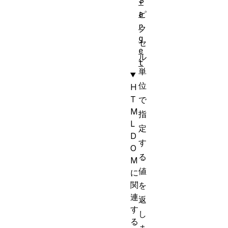
S
T
a
ピ
r
ク
g
セ
e
ル
t
単
位
H
T
で
M
指
L
定
D
す
O
る
M
値
に
関
を
連
返
す
し
る