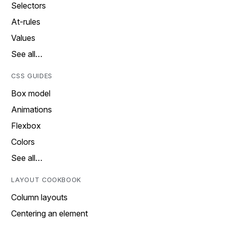
Selectors
At-rules
Values
See all…
CSS GUIDES
Box model
Animations
Flexbox
Colors
See all…
LAYOUT COOKBOOK
Column layouts
Centering an element