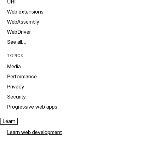
URI
Web extensions
WebAssembly
WebDriver
See all…
TOPICS
Media
Performance
Privacy
Security
Progressive web apps
Learn
Learn web development