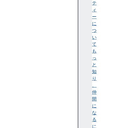
e
テ
n
ィ
t
ー
D
に
o
つ
c
い
u
て
m
も
e
っ
n
と
t
知
c
り
o
、
n
仲
t
間
e
に
n
な
t
る
W
に