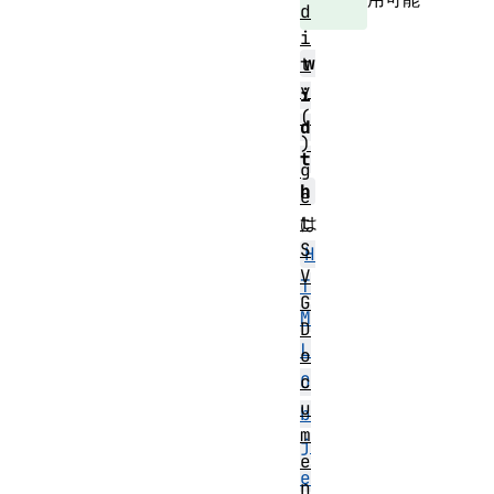
d
i
w
t
y
i
(
d
)
t
g
h
e
t
は
S
H
V
T
G
M
D
L
o
c
O
u
b
m
j
e
e
n