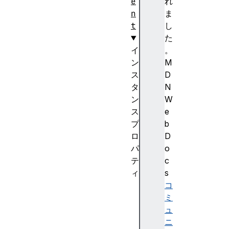
e
れ
n
ま
t
し
た
イ
。
ン
M
ス
D
タ
N
ン
W
ス
e
プ
b
ロ
D
パ
o
テ
c
ィ
s
c
コ
o
ミ
n
ュ
t
ニ