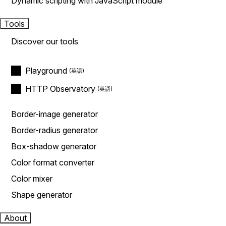
Dynamic scripting with JavaScript module
Tools
Discover our tools
Playground
HTTP Observatory
Border-image generator
Border-radius generator
Box-shadow generator
Color format converter
Color mixer
Shape generator
About