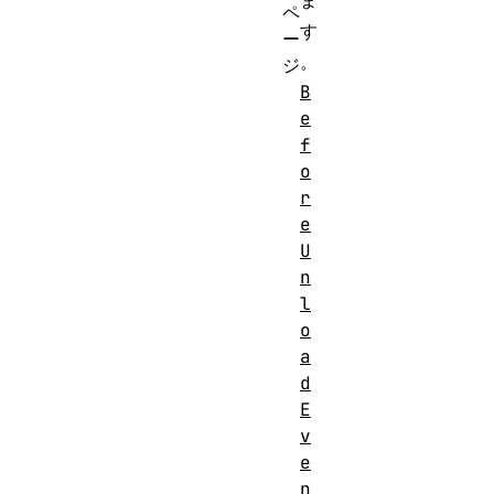
ま
ペ
す
ー
。
ジ
B
e
f
o
r
e
U
n
l
o
a
d
E
v
e
n