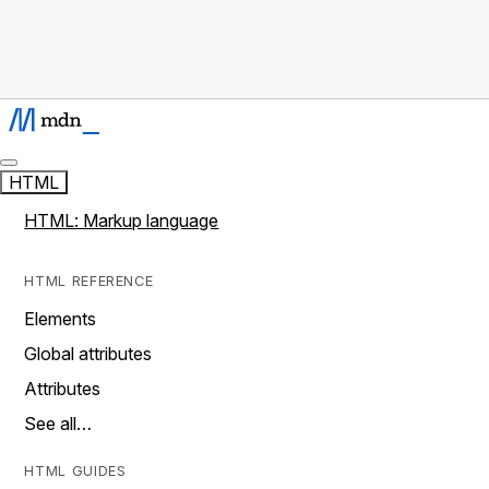
HTML
HTML: Markup language
HTML REFERENCE
Elements
Global attributes
Attributes
See all…
HTML GUIDES