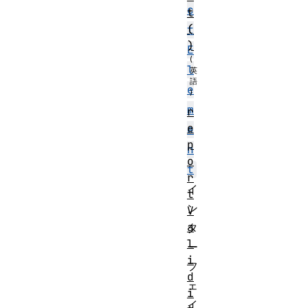
c
t
(
t
)
E
l
e
m
r
e
e
p
n
o
t
r
イ
t
ン
V
a
タ
l
ー
i
フ
d
ェ
i
イ