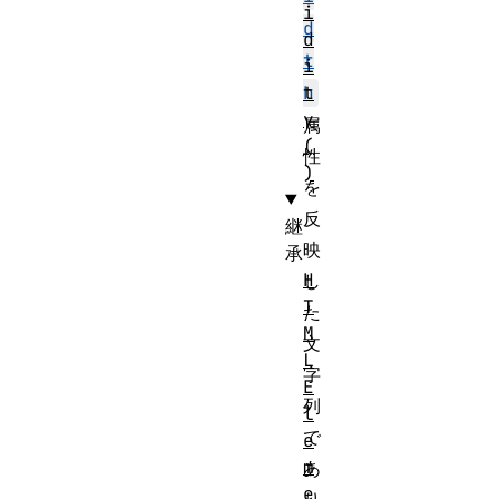
i
d
d
t
i
t
h
y
属
(
性
)
を
反
継
映
承
H
し
T
た
M
文
L
字
E
列
l
で
e
m
あ
e