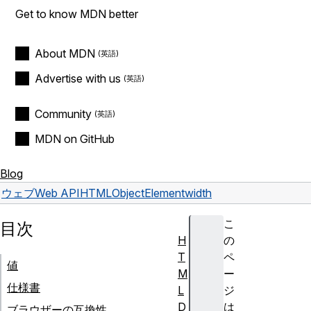
Get to know MDN better
About MDN
Advertise with us
Community
MDN on GitHub
Blog
ウェブ
Web API
HTMLObjectElement
width
こ
目次
H
の
T
ペ
値
M
ー
仕様書
L
ジ
D
は
ブラウザーの互換性