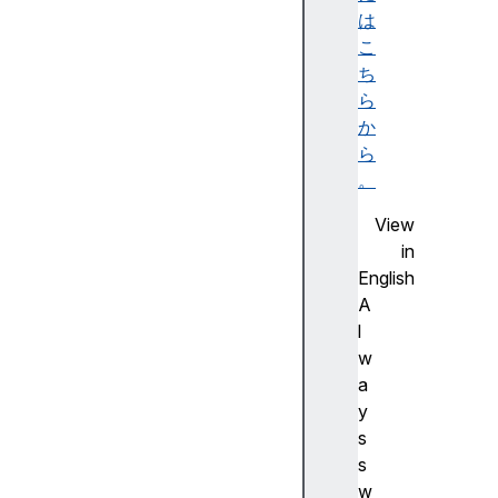
i
は
n
こ
d
ち
o
ら
w
か
d
ら
a
。
t
View
a
in
f
English
o
A
r
l
m
w
h
a
e
y
i
s
g
s
h
w