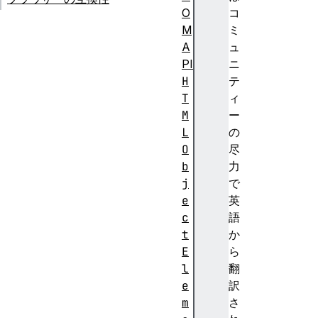
O
コ
M
ミ
A
ュ
PI
ニ
H
テ
T
ィ
M
ー
L
の
O
尽
b
力
j
で
e
英
c
語
t
か
E
ら
l
翻
e
訳
m
さ