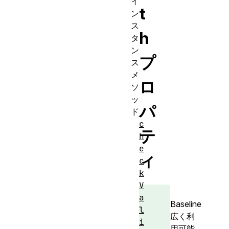
イ
t
ン
ス
h
タ
ン
プ
ス
メ
ロ
ソ
ッ
パ
ド
c
テ
h
e
ィ
c
k
V
a
Baseline
l
広く利
i
用可能