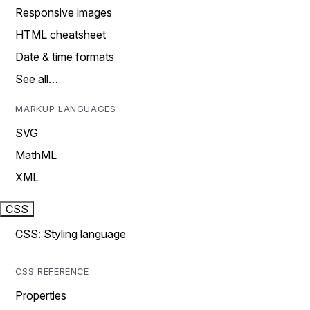
Responsive images
HTML cheatsheet
Date & time formats
See all…
MARKUP LANGUAGES
SVG
MathML
XML
CSS
CSS: Styling language
CSS REFERENCE
Properties