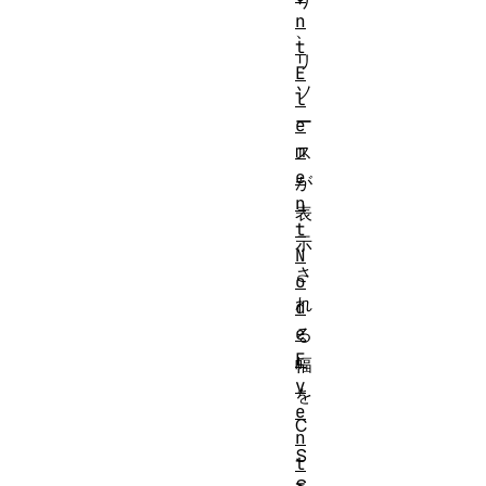
り
n
、
t
リ
E
ソ
l
ー
e
m
ス
e
が
n
表
t
示
N
さ
o
れ
d
e
る
E
幅
v
を
e
C
n
S
t