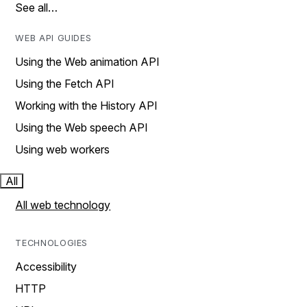
See all…
WEB API GUIDES
Using the Web animation API
Using the Fetch API
Working with the History API
Using the Web speech API
Using web workers
All
All web technology
TECHNOLOGIES
Accessibility
HTTP