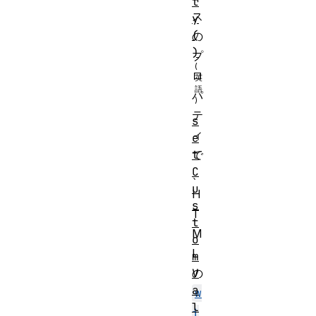
t
ス
y
(
の
)
プ
ロ
パ
テ
s
ィ
e
t
で
C
、
u
H
s
T
t
M
o
L
m
V
の
a
w
l
i