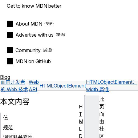
Get to know MDN better
About MDN
Advertise with us
Community
MDN on GitHub
Blog
面向开发者
Web
HTMLObjectElement：
HTMLObjectElement
的 Web 技术
API
width 属性
此
本文内容
H
页
T
面
值
M
由
规范
L
社
D
区
浏览器兼容性