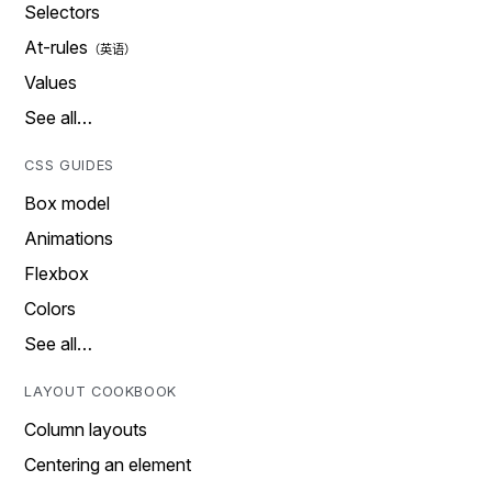
Selectors
At-rules
Values
See all…
CSS GUIDES
Box model
Animations
Flexbox
Colors
See all…
LAYOUT COOKBOOK
Column layouts
Centering an element