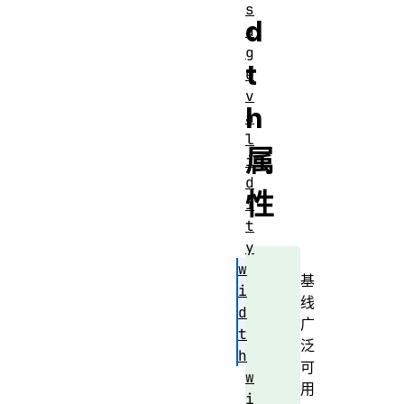
s
d
a
g
t
e
v
h
a
l
属
i
d
性
i
t
y
w
基
i
线
d
广
t
泛
h
可
w
用
i