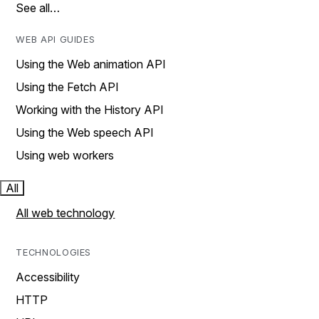
See all…
WEB API GUIDES
Using the Web animation API
Using the Fetch API
Working with the History API
Using the Web speech API
Using web workers
All
All web technology
TECHNOLOGIES
Accessibility
HTTP