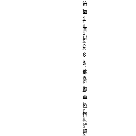
a
符
l
串
i
，
d
其
i
以
t
C
y
(
S
)
S
像
素
为
s
e
单
t
位
C
指
u
定
s
资
t