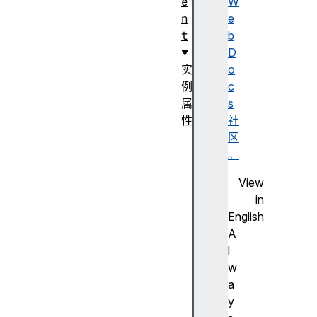
e
W
n
e
t
b
D
实
o
例
c
属
s
性
社
c
区
o
。
n
View
t
in
e
English
n
A
t
l
D
w
o
a
c
y
u