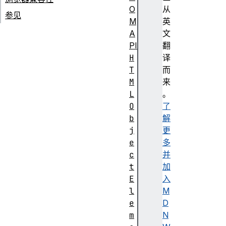
O
从
参见
M
英
A
文
PI
翻
H
译
T
而
M
来
L
。
O
了
b
解
j
更
e
多
c
并
t
加
E
入
l
M
e
D
m
N