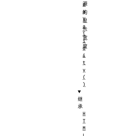
源
o
m
的
V
显
a
示
l
宽
i
度
d
。
i
t
y
(
)
继
承
H
T
M
L