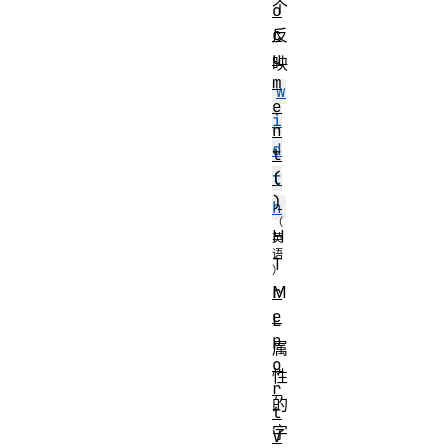
个
o
c
反
u
映
m
w
e
i
n
d
t
(
t
)
h
H
T
r
M
e
L
p
属
o
性
r
的
t
字
V