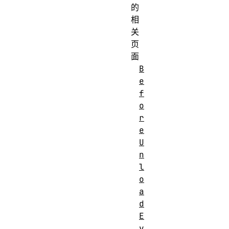
的
相
关
页
面
B
e
f
o
r
e
U
n
l
o
a
d
E
v