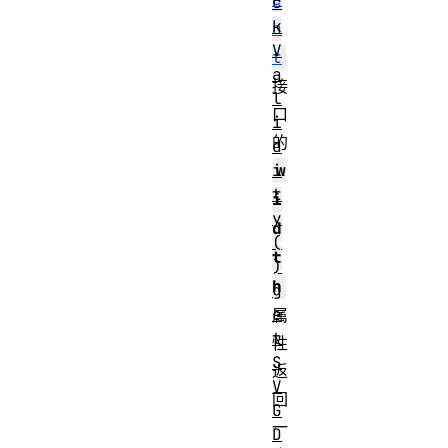
c
k
n
V
t
a
接
l
口
i
的
d
i
w
t
i
y
d
(
t
)
h
g
e
属
t
性
S
返
V
回
G
一
D