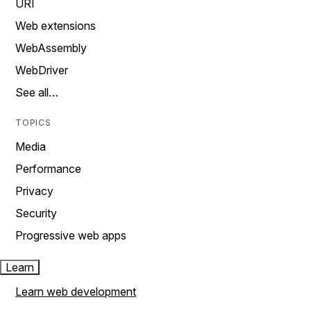
URI
Web extensions
WebAssembly
WebDriver
See all…
TOPICS
Media
Performance
Privacy
Security
Progressive web apps
Learn
Learn web development