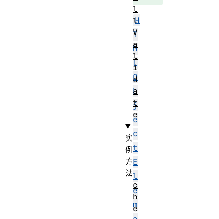
l
H
l
V
T
a
M
l
L
i
O
d
a
b
t
j
e
e
c
实
t
例
方
E
法
l
c
e
h
m
e
e