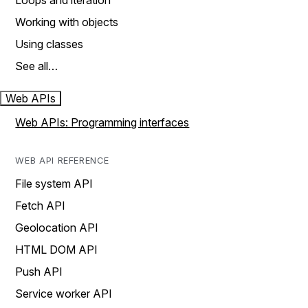
Loops and iteration
Working with objects
Using classes
See all…
Web APIs
Web APIs: Programming interfaces
WEB API REFERENCE
File system API
Fetch API
Geolocation API
HTML DOM API
Push API
Service worker API