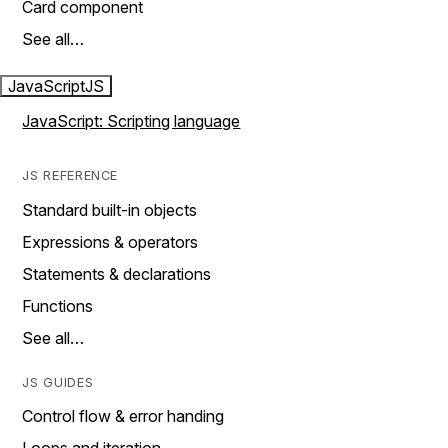
Card component
See all…
JavaScript
JS
JavaScript: Scripting language
JS REFERENCE
Standard built-in objects
Expressions & operators
Statements & declarations
Functions
See all…
JS GUIDES
Control flow & error handing