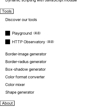
Dynamic scripting with JavaScript module
Tools
Discover our tools
Playground
HTTP Observatory
Border-image generator
Border-radius generator
Box-shadow generator
Color format converter
Color mixer
Shape generator
About