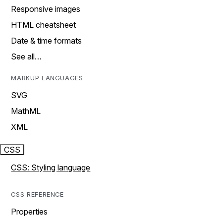
Responsive images
HTML cheatsheet
Date & time formats
See all…
MARKUP LANGUAGES
SVG
MathML
XML
CSS
CSS: Styling language
CSS REFERENCE
Properties