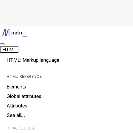
HTML
HTML: Markup language
HTML REFERENCE
Elements
Global attributes
Attributes
See all…
HTML GUIDES