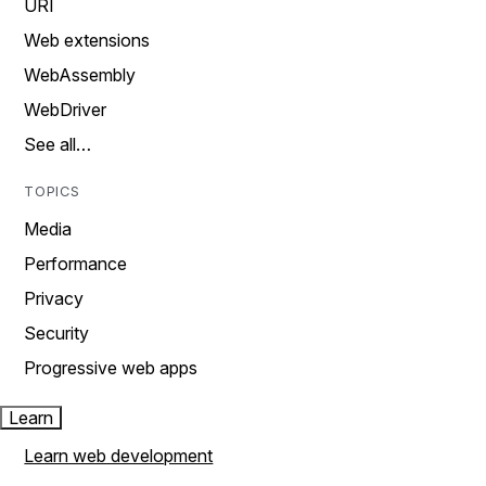
URI
Web extensions
WebAssembly
WebDriver
See all…
TOPICS
Media
Performance
Privacy
Security
Progressive web apps
Learn
Learn web development