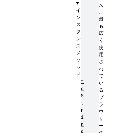
ん
イ
。
ン
最
ス
も
タ
広
ン
く
ス
使
メ
用
ソ
さ
ッ
れ
ド
て
t
い
o
る
S
ブ
t
ラ
r
ウ
i
ザ
n
ー
g
の