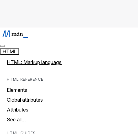
HTML
HTML: Markup language
HTML REFERENCE
Elements
Global attributes
Attributes
See all…
HTML GUIDES