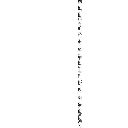
B
切
R
っ
E
た
l
リ
e
ス
m
ト
e
n
で
t
す
H
。
T
こ
M
の
L
リ
B
a
ン
s
ク
e
を
E
辿
l