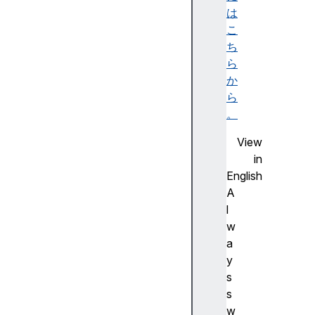
h
は
o
こ
s
ち
t
ら
n
か
a
ら
m
。
e
View
h
in
r
English
e
A
f
l
in
w
te
a
re
y
st
s
Fo
s
rE
w