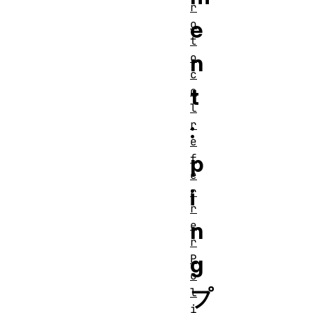
r
e
o
t
n
o
c
t
o
l
:
r
e
p
f
e
i
r
r
n
e
r
g
P
o
プ
l
i