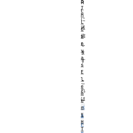
H
R
T
L
M
に
L
送
C
信
a
n
し
v
ま
a
す
s
。
E
l
こ
e
れ
m
は
e
<
n
t
a
H
r
T
e