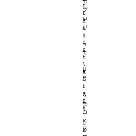
の
M
プ
L
ロ
A
パ
u
d
テ
i
ィ
o
で
E
、
l
U
e
R
m
e
L
n
を
t
空
H
白
T
で
M
区
L