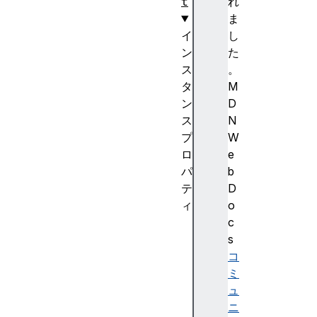
t
れ
ま
イ
し
ン
た
ス
。
タ
M
ン
D
ス
N
プ
W
ロ
e
パ
b
テ
D
ィ
o
a
c
l
s
t
コ
c
ミ
o
ュ
o
ニ