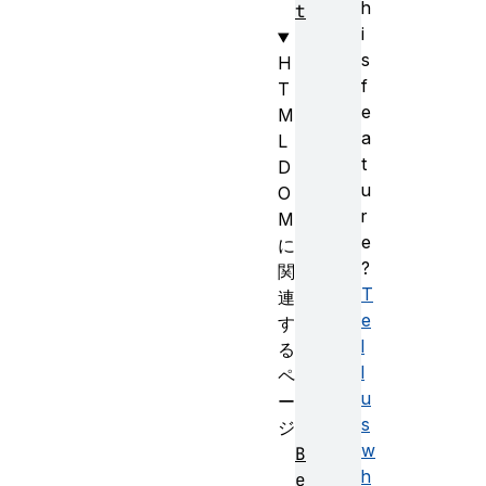
h
t
i
s
H
f
T
e
M
a
L
t
D
u
O
r
M
e
に
?
関
T
連
e
す
l
る
l
ペ
u
ー
s
ジ
w
B
h
e