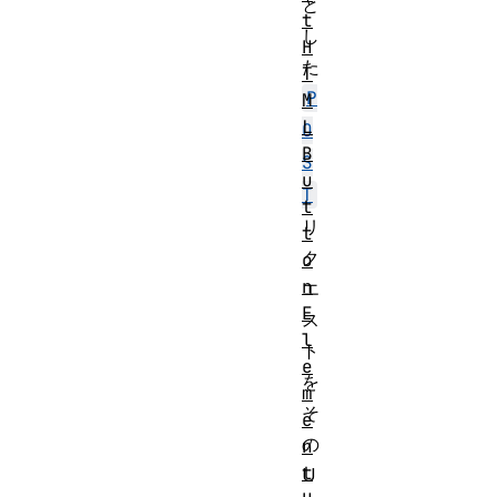
と
t
し
H
た
T
P
M
L
O
B
S
u
T
t
リ
t
ク
o
n
エ
E
ス
l
ト
e
を
m
そ
e
の
n
t
U