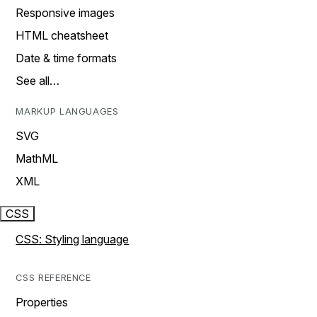
Responsive images
HTML cheatsheet
Date & time formats
See all…
MARKUP LANGUAGES
SVG
MathML
XML
CSS
CSS: Styling language
CSS REFERENCE
Properties