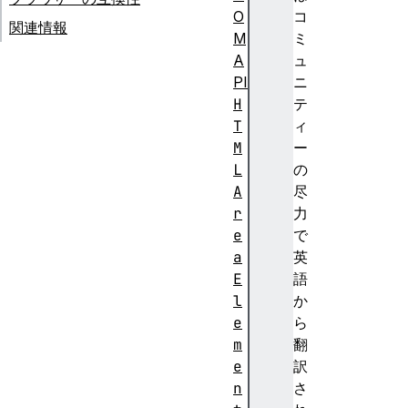
O
コ
関連情報
M
ミ
A
ュ
PI
ニ
H
テ
T
ィ
M
ー
L
の
A
尽
r
力
e
で
a
英
E
語
l
か
e
ら
m
翻
e
訳
n
さ