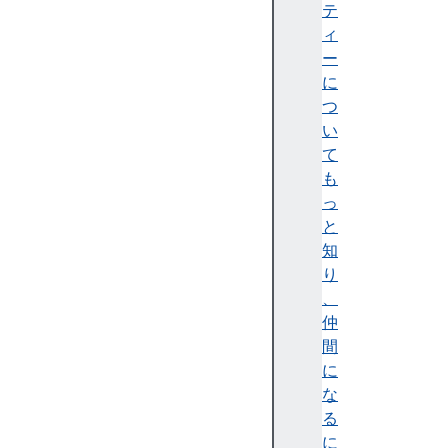
r
テ
d
ィ
s
ー
d
に
o
つ
w
い
n
て
l
も
o
っ
a
と
d
知
h
り
a
、
s
仲
h
間
h
に
o
な
s
る
t
に