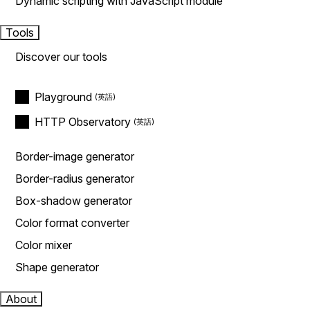
Dynamic scripting with JavaScript module
Tools
Discover our tools
Playground
HTTP Observatory
Border-image generator
Border-radius generator
Box-shadow generator
Color format converter
Color mixer
Shape generator
About