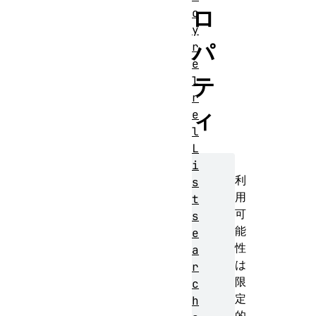
ロ
c
y
パ
r
e
テ
l
r
ィ
e
l
L
i
利
s
用
t
可
s
能
e
性
a
は
r
限
c
定
h
的