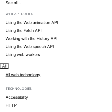
See all…
WEB API GUIDES
Using the Web animation API
Using the Fetch API
Working with the History API
Using the Web speech API
Using web workers
All
All web technology
TECHNOLOGIES
Accessibility
HTTP