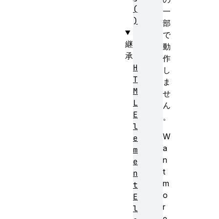
(
一
)
部
で
継
動
承
作
H
し
T
ま
M
せ
L
ん
E
。
l
W
e
a
m
n
e
t
n
m
t
o
E
r
l
e