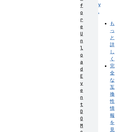
y
f
.
o
r
も
e
っ
U
と
n
詳
l
し
o
く
a
完
d
全
E
な
v
互
e
換
n
性
t
情
D
報
O
を
M
見