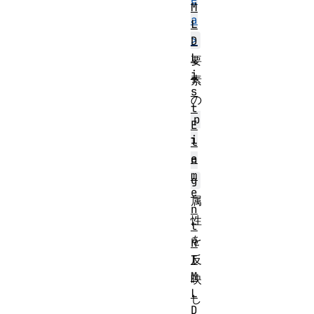
M
a
L
>
D
L
要
i
素
s
の
t
p
E
i
l
e
n
m
g
e
属
n
性
t
を
H
T
反
M
映
L
し
D