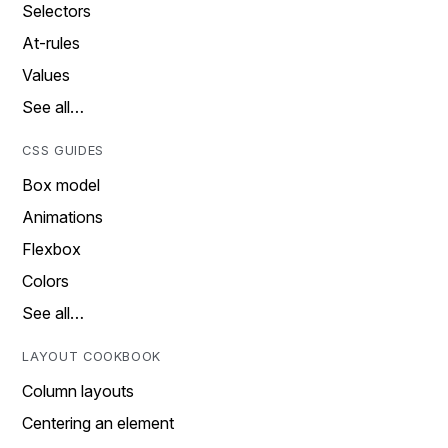
Selectors
At-rules
Values
See all…
CSS GUIDES
Box model
Animations
Flexbox
Colors
See all…
LAYOUT COOKBOOK
Column layouts
Centering an element