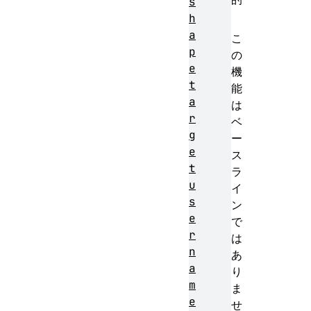
s
h
a
こ
p
の
e
機
t
能
a
は
r
ベ
g
ー
e
ス
t
ラ
u
イ
s
ン
e
で
r
は
n
あ
a
り
m
ま
e
せ