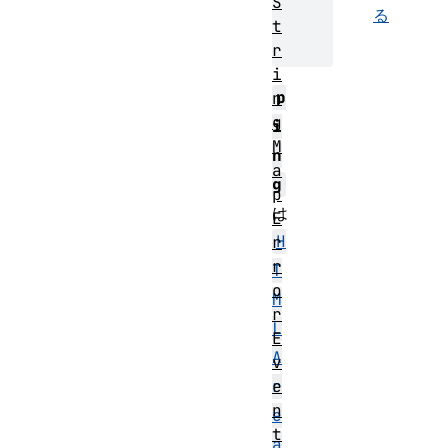
S
る
t
r
i
p
n
g
i
M
n
a
g
p
は
E
H
r
r
T
o
M
r
L
E
A
v
e
r
n
e
t
a