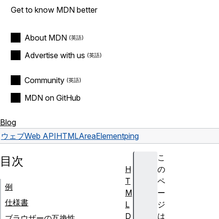
Get to know MDN better
About MDN
Advertise with us
Community
MDN on GitHub
Blog
ウェブ
Web API
HTMLAreaElement
ping
こ
目次
H
の
T
ペ
例
M
ー
仕様書
L
ジ
D
は
ブラウザーの互換性