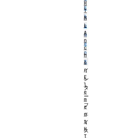
H
E
T
l
M
L
e
A
m
n
e
c
n
h
t
o
r
イ
E
ン
l
タ
e
ー
m
フ
e
ェ
n
t
イ
H
ス
T