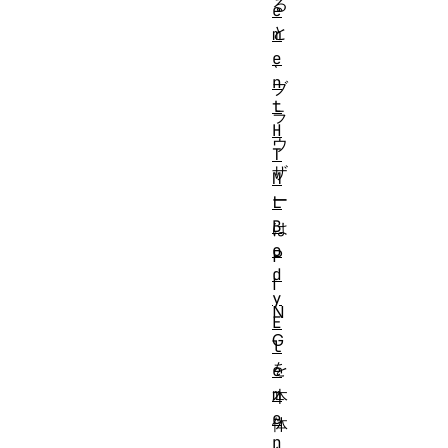
る
e
と
m
e
、
n
ブ
t
ラ
H
ウ
T
ザ
M
ー
L
B
は
o
P
d
I
y
N
E
G
l
を
e
m
本
e
体
n