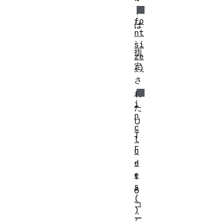
ド
fo
は
nt
、
si
指
ze
定
()
さ
れ
i
た
n
U
c
T
l
F
u
d
-
e
1
s
6
(
コ
)
ー