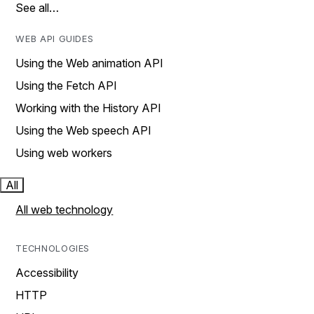
See all…
WEB API GUIDES
Using the Web animation API
Using the Fetch API
Working with the History API
Using the Web speech API
Using web workers
All
All web technology
TECHNOLOGIES
Accessibility
HTTP