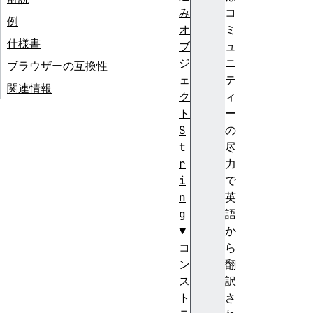
み
コ
例
オ
ミ
仕様書
ブ
ュ
ジ
ニ
ブラウザーの互換性
ェ
テ
関連情報
ク
ィ
ト
ー
S
の
t
尽
r
力
i
で
n
英
g
語
か
コ
ら
ン
翻
ス
訳
ト
さ