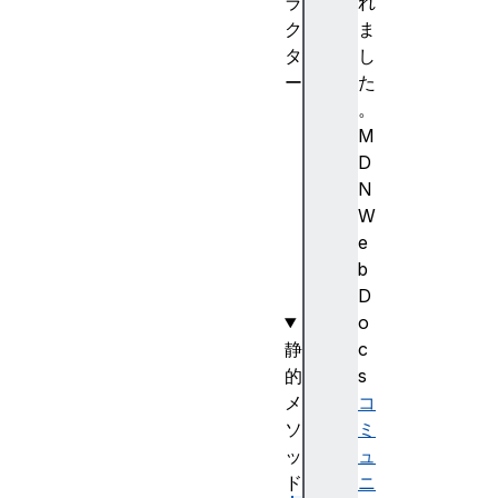
ラ
れ
ク
ま
タ
し
ー
た
S
。
t
M
r
D
i
N
n
W
g
e
(
b
)
D
o
静
c
的
s
メ
コ
ソ
ミ
ッ
ュ
ド
ニ