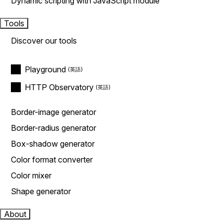
Dynamic scripting with JavaScript module
Tools
Discover our tools
Playground
HTTP Observatory
Border-image generator
Border-radius generator
Box-shadow generator
Color format converter
Color mixer
Shape generator
About