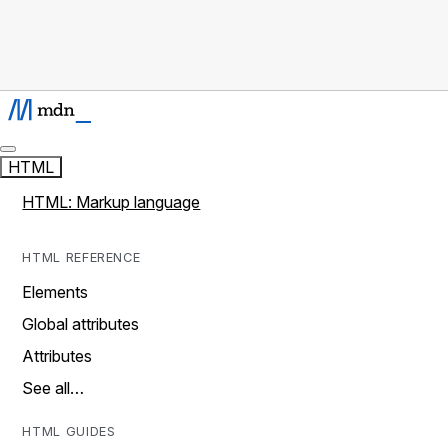
HTML
HTML: Markup language
HTML REFERENCE
Elements
Global attributes
Attributes
See all…
HTML GUIDES