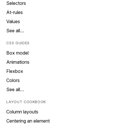
Selectors
At-rules
Values
See all…
CSS GUIDES
Box model
Animations
Flexbox
Colors
See all…
LAYOUT COOKBOOK
Column layouts
Centering an element