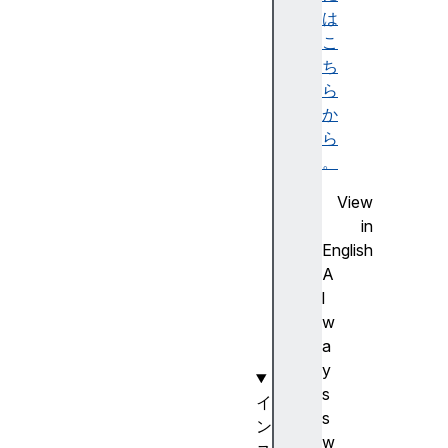
o
は
d
こ
e
ち
P
ら
o
か
i
ら
n
。
t
View
(
in
)
English
r
A
a
l
w
w
(
a
)
y
s
イ
s
ン
w