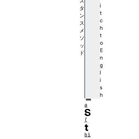
ス
i
タ
t
ン
c
ス
h
メ
t
ソ
o
ッ
E
ド
n
an
g
ch
l
or
i
()
s
h
a
S
t
(
t
)
bi