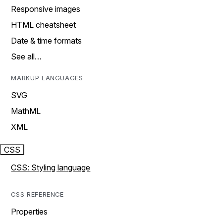
Responsive images
HTML cheatsheet
Date & time formats
See all…
MARKUP LANGUAGES
SVG
MathML
XML
CSS
CSS: Styling language
CSS REFERENCE
Properties