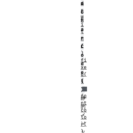
d
m
s
C
W
h
i
a
t
r
h
(
C
)
o
fi
d
xe
e
d(
(
)
)
fo
静
nt
的
co
メ
lo
ソ
r(
)
ッ