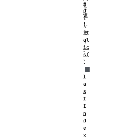
e
を
d
返
(
し
)
it
ま
al
す
ic
。
s(
)
l
a
s
t
I
n
d
e
x