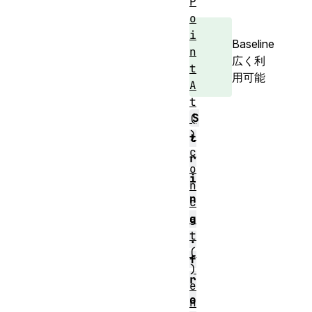
P
o
i
Baseline
n
広く利
t
用可能
A
t
S
(
)
t
c
r
o
i
n
n
c
a
g
t
.
(
f
)
r
e
o
n