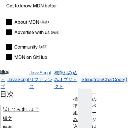
Get to know MDN better
About MDN
Advertise with us
Community
MDN on GitHub
Blog
ウ
JavaScript
標準組み込
ェ
JavaScript
リファレン
みオブジェ
String
fromCharCode()
ブ
ス
クト
こ
目次
標
の
準
ペ
試してみましょう
組
ー
構文
み
ジ
込
は
解説