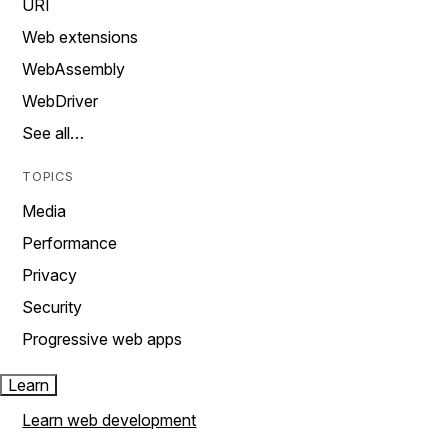
URI
Web extensions
WebAssembly
WebDriver
See all…
TOPICS
Media
Performance
Privacy
Security
Progressive web apps
Learn
Learn web development