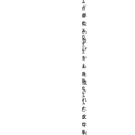
i
ド
n
d
単
e
位
x
の
O
並
f
び
(
か
)
i
ら
s
生
W
成
e
さ
l
れ
l
た
F
o
文
r
字
m
列