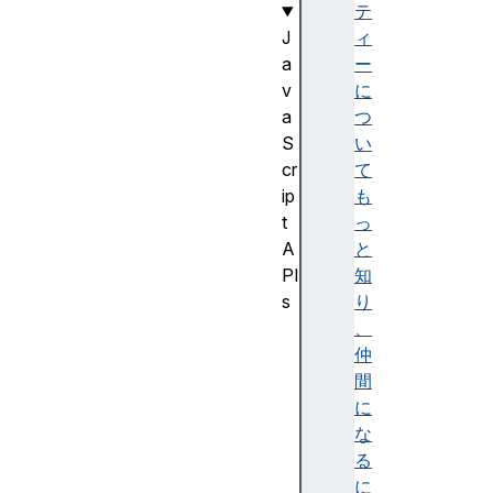
テ
J
ィ
a
ー
v
に
a
つ
S
い
cr
て
ip
も
t
っ
A
と
PI
知
s
り
J
、
a
仲
v
間
a
に
S
な
cr
る
ip
に