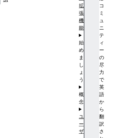
拡
コ
張
ミ
機
ュ
能
ニ
テ
始
ィ
め
ー
ま
の
し
尽
ょ
力
う
で
英
概
語
念
か
ら
ユ
翻
ー
訳
ザ
さ