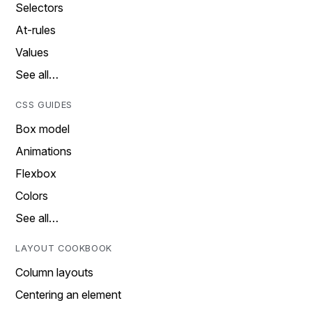
Selectors
At-rules
Values
See all…
CSS GUIDES
Box model
Animations
Flexbox
Colors
See all…
LAYOUT COOKBOOK
Column layouts
Centering an element