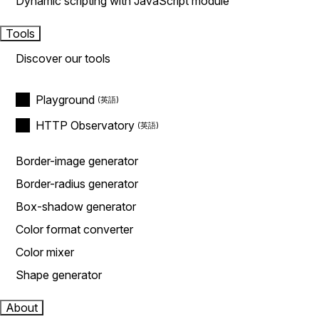
Dynamic scripting with JavaScript module
Tools
Discover our tools
Playground
HTTP Observatory
Border-image generator
Border-radius generator
Box-shadow generator
Color format converter
Color mixer
Shape generator
About