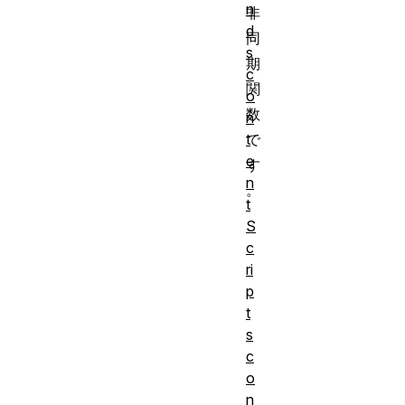
n
非
d
同
s
期
c
関
o
数
n
で
t
e
す
n
。
t
S
c
ri
p
t
s
c
o
n