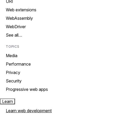
URI
Web extensions
WebAssembly
WebDriver
See all…
TOPICS
Media
Performance
Privacy
Security
Progressive web apps
Learn
Learn web development