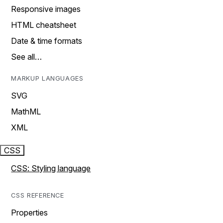
Responsive images
HTML cheatsheet
Date & time formats
See all…
MARKUP LANGUAGES
SVG
MathML
XML
CSS
CSS: Styling language
CSS REFERENCE
Properties