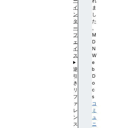
ー
れ
イ
ま
ン
し
タ
た
ー
。
フ
M
ェ
D
イ
N
ス
W
e
逆
b
引
D
き
o
リ
c
フ
s
ァ
コ
レ
ミ
ン
ュ
ス
ニ