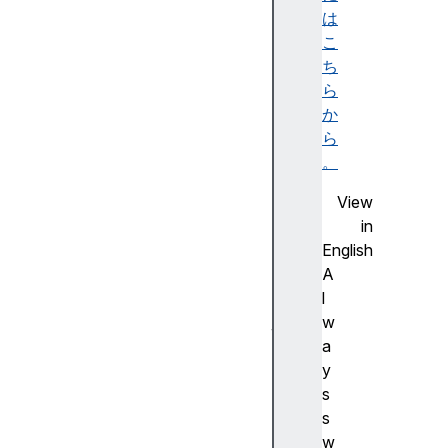
t
は
A
こ
PI
ち
群
ら
の
か
ブ
ら
ラ
。
ウ
View
ザ
in
ー
English
の
A
互
l
換
w
性
a
a
y
c
s
ti
s
o
w