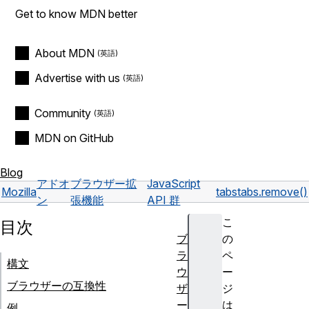
Get to know MDN better
About MDN
Advertise with us
Community
MDN on GitHub
Blog
アドオ
ブラウザー拡
JavaScript
Mozilla
tabs
tabs.remove()
ン
張機能
API 群
こ
目次
ブ
の
ラ
ペ
構文
ウ
ー
ブラウザーの互換性
ザ
ジ
ー
は
例