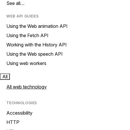
See all…
WEB API GUIDES
Using the Web animation API
Using the Fetch API
Working with the History API
Using the Web speech API
Using web workers
All
All web technology
TECHNOLOGIES
Accessibility
HTTP