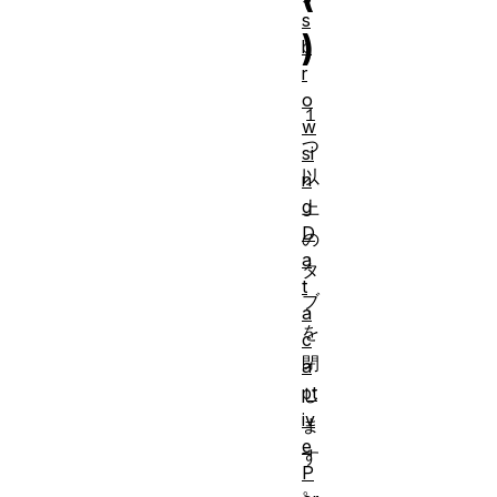
s
)
b
r
o
１
w
つ
si
以
n
g
上
D
の
a
タ
t
ブ
a
を
c
閉
a
pt
じ
iv
ま
e
す
P
。