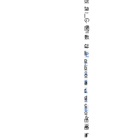
or
ta
こ
l
の
関
数
c
は
li
P
p
r
b
o
o
m
a
r
i
d
s
c
e
o
を
m
返
m
す
a