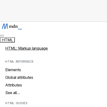
HTML
HTML: Markup language
HTML REFERENCE
Elements
Global attributes
Attributes
See all…
HTML GUIDES