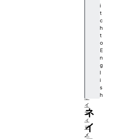
t
i
S
t
e
c
c
h
u
t
ri
o
t
E
y
n
P
g
o
l
li
i
c
s
y
h
ネ
イ
ネ
テ
ィ
イ
ブ
メ