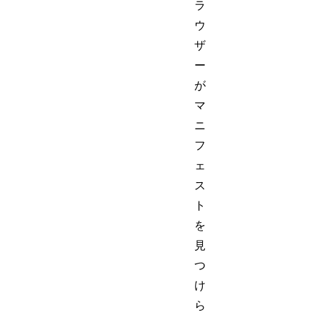
ラ
ウ
ザ
ー
が
マ
ニ
フ
ェ
ス
ト
を
見
つ
け
ら