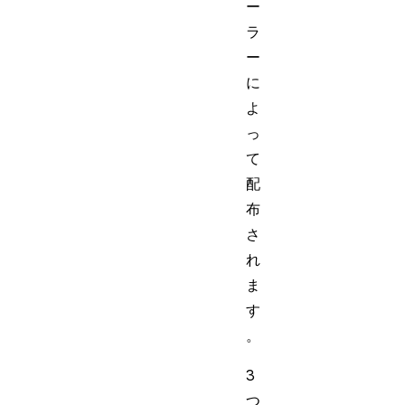
ー
ラ
ー
に
よ
っ
て
配
布
さ
れ
ま
す
。
3
つ