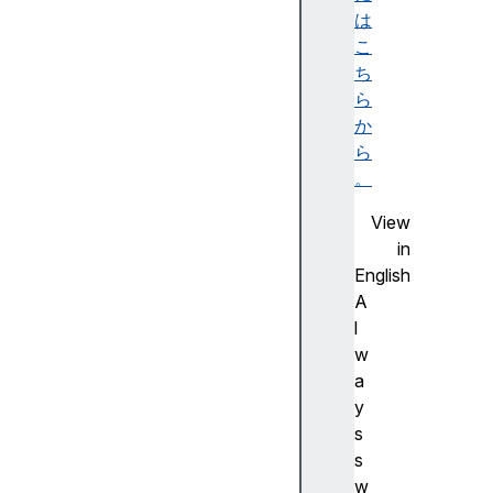
は
ー
こ
ン
ち
フ
ら
ァ
か
イ
ら
ル
。
の
操
View
作
in
国
English
際
A
化
l
C
w
o
a
n
y
t
s
e
s
n
w