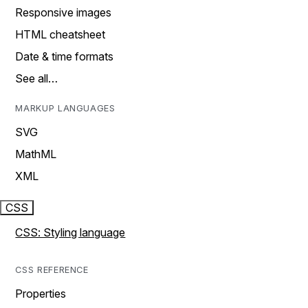
Responsive images
HTML cheatsheet
Date & time formats
See all…
MARKUP LANGUAGES
SVG
MathML
XML
CSS
CSS: Styling language
CSS REFERENCE
Properties