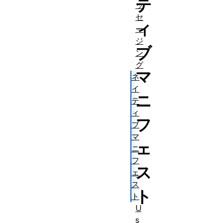
テ
ッ
セ
ィ
ー
ジ
ブ
ン
グ
マ
ネ
イ
ニ
テ
ィ
フ
ブ
マ
ェ
ニ
フ
ス
ェ
ス
ト
ト
U
s