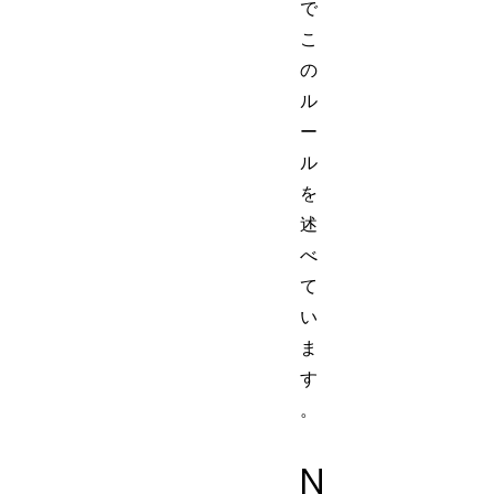
で
こ
の
ル
ー
ル
を
述
べ
て
い
ま
す
。
N