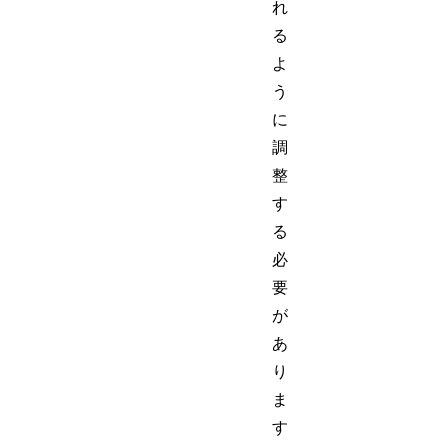
れ
る
よ
う
に
調
整
す
る
必
要
が
あ
り
ま
す