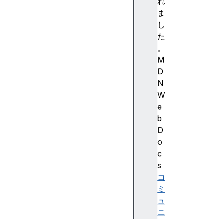
S
れ
cr
ま
ip
し
t
た
A
。
PI
M
群
D
コ
N
ン
W
テ
e
ン
b
ツ
D
ス
o
ク
c
リ
s
プ
コ
ト
ミ
B
ュ
a
ニ