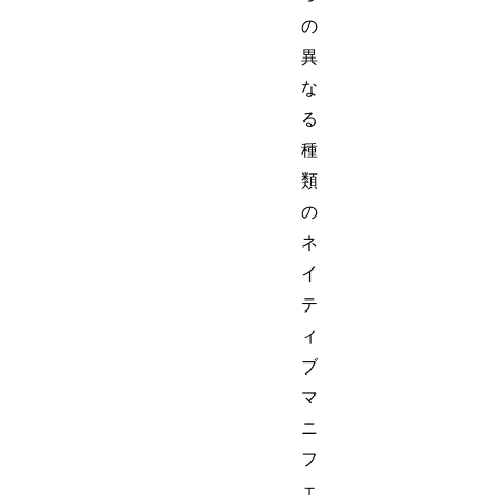
の
異
な
る
種
類
の
ネ
イ
テ
ィ
ブ
マ
ニ
フ
ェ