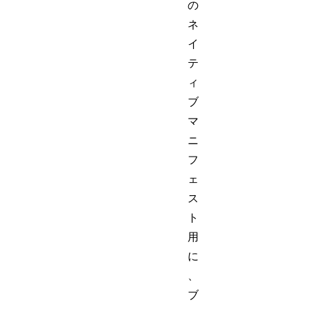
の
ネ
イ
テ
ィ
ブ
マ
ニ
フ
ェ
ス
ト
用
に
、
ブ