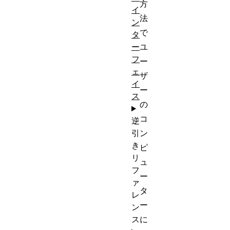
方
イ
法
ン
で
タ
ユ
ー
フ
ー
ェ
ザ
イ
ー
ス
の
コ
逆
ン
引
き
ピ
リ
ュ
フ
ー
ァ
タ
レ
ー
ン
に
ス