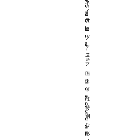
ネ
er
イ
a
テ
ct
io
ィ
n
ブ
s
マ
ニ
フ
ェ
Di
ff
ス
er
ト
e
は
n
特
c
別
e
な
s
b
形