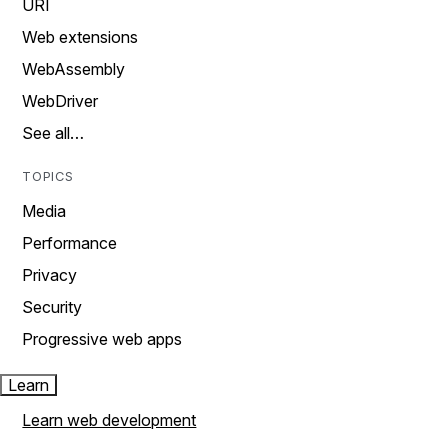
URI
Web extensions
WebAssembly
WebDriver
See all…
TOPICS
Media
Performance
Privacy
Security
Progressive web apps
Learn
Learn web development