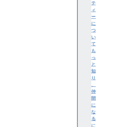
c
テ
k
ィ
gr
ー
o
に
u
つ
n
い
d
て
s
も
cr
っ
ip
と
ts
知
り
、
仲
間
マ
に
ッ
な
チ
る
パ
に
タ