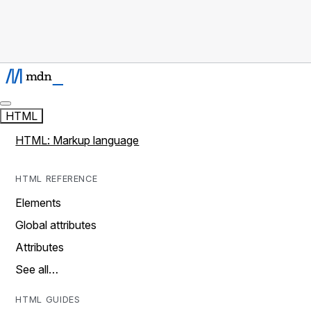
HTML
HTML: Markup language
HTML REFERENCE
Elements
Global attributes
Attributes
See all…
HTML GUIDES