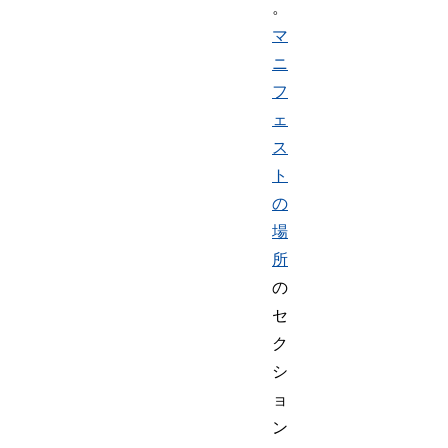
。
マ
ニ
フ
ェ
ス
ト
の
場
所
の
セ
ク
シ
ョ
ン