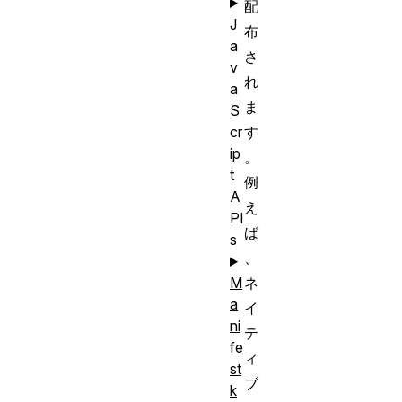
配
J
布
a
さ
v
れ
a
ま
S
す
cr
ip
。
t
例
A
え
PI
ば
s
、
ネ
M
a
イ
ni
テ
fe
ィ
st
ブ
k