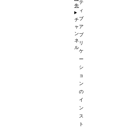
テ
先
ィ
ブ
チ
ア
ャ
ン
プ
ネ
リ
ル
ケ
ー
シ
ョ
ン
の
イ
ン
ス
ト