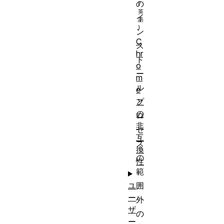
の
イ
ン
C
ス
hr
ト
o
ー
m
ル
e
プ
と
の
ロ
非
セ
互
ス
換
の
性
範
囲
ユ
ー
外
ザ
の
ー