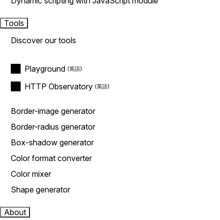
Dynamic scripting with JavaScript module
Tools
Discover our tools
Playground
HTTP Observatory
Border-image generator
Border-radius generator
Box-shadow generator
Color format converter
Color mixer
Shape generator
About