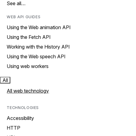
See all…
WEB API GUIDES
Using the Web animation API
Using the Fetch API
Working with the History API
Using the Web speech API
Using web workers
All
All web technology
TECHNOLOGIES
Accessibility
HTTP