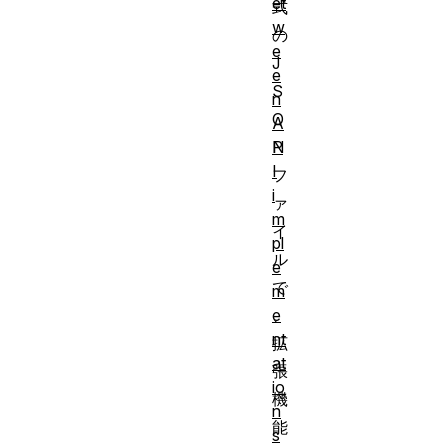
et
式
w
の
e
J
e
S
n
O
A
P
N
I
フ
i
ァ
m
イ
pl
ル
e
で
m
e
、
nt
拡
at
張
io
機
n
能
s