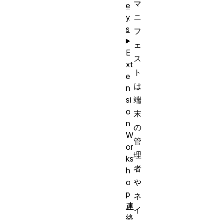
マ
e
ニ
y
s
フ
ェ
E
ス
xt
ト
e
は
n
端
si
o
末
n
の
W
管
or
理
ks
者
h
や
o
p
ネ
連
イ
絡