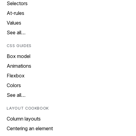
Selectors
At-rules
Values
See all…
CSS GUIDES
Box model
Animations
Flexbox
Colors
See all…
LAYOUT COOKBOOK
Column layouts
Centering an element