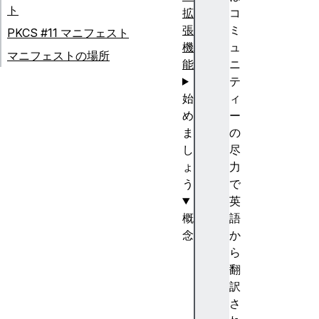
ト
拡
コ
張
ミ
PKCS #11 マニフェスト
機
ュ
マニフェストの場所
能
ニ
テ
始
ィ
め
ー
ま
の
し
尽
ょ
力
う
で
英
概
語
念
か
J
ら
a
翻
v
訳
a
さ