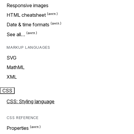
Responsive images
HTML cheatsheet
Date & time formats
See all…
MARKUP LANGUAGES
SVG
MathML
XML
CSS
CSS: Styling language
CSS REFERENCE
Properties