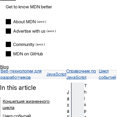
Get to know MDN better
About MDN
Advertise with us
Community
MDN on GitHub
Blog
Веб-технологии для
Справочник по
Цикл
JavaScript
разработчиков
JavaScript
событий
T
In this article
J
h
a
i
Концепция жизненного
v
s
цикла
a
p
Цикл событий