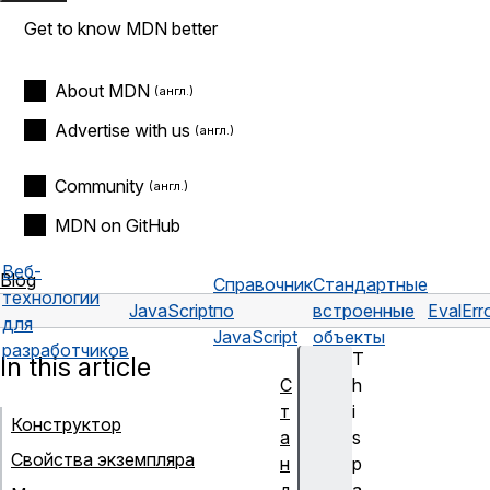
Get to know MDN better
About MDN
Advertise with us
Community
MDN on GitHub
Веб-
Blog
Справочник
Стандартные
технологии
JavaScript
по
встроенные
EvalErr
для
JavaScript
объекты
разработчиков
T
In this article
С
h
т
i
Конструктор
а
s
Свойства экземпляра
н
p