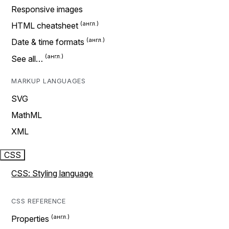
Responsive images
HTML cheatsheet
Date & time formats
See all…
MARKUP LANGUAGES
SVG
MathML
XML
CSS
CSS: Styling language
CSS REFERENCE
Properties